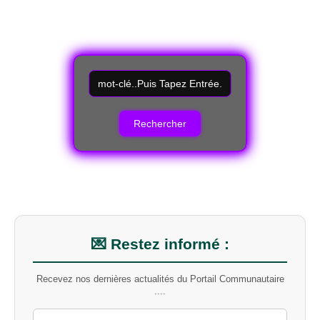
R
e
c
h
e
r
c
h
e
r
u
n
m
💌 Restez informé :
o
t
Recevez nos dernières actualités du Portail Communautaire
-
....
c
l