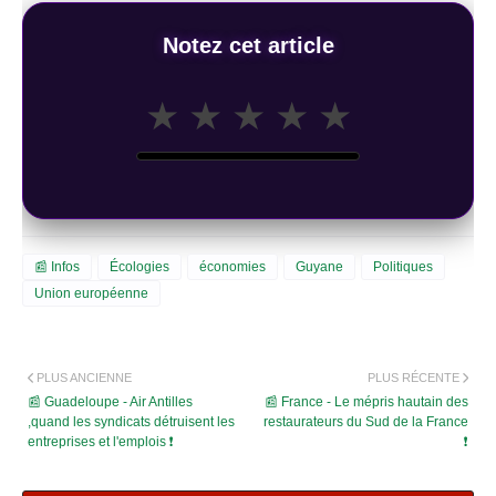
Notez cet article
★
★
★
★
★
📰 Infos
Écologies
économies
Guyane
Politiques
Union européenne
PLUS ANCIENNE
PLUS RÉCENTE
📰 Guadeloupe - Air Antilles
📰 France - Le mépris hautain des
,quand les syndicats détruisent les
restaurateurs du Sud de la France
entreprises et l'emplois ❗
❗