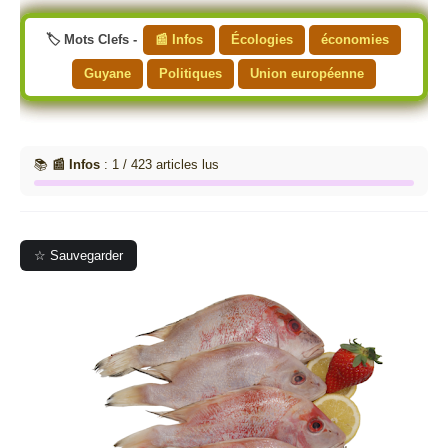
🏷️ Mots Clefs -
📰 Infos
Écologies
économies
Guyane
Politiques
Union européenne
📚
📰 Infos
: 1 / 423 articles lus
☆ Sauvegarder