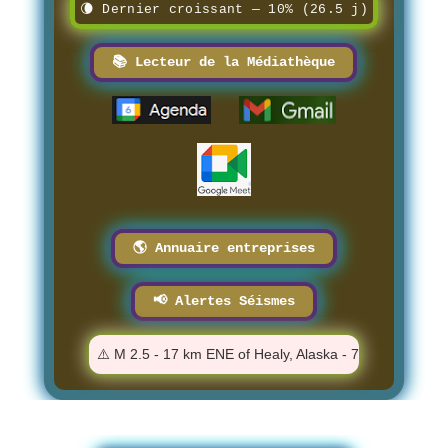
🌘 Dernier croissant — 10% (26.5 j)
📚 Lecteur de la Médiathèque
🌎 Annuaire entreprises
📢 Alertes Séismes
0:54 AM
⚠️ M 2.5 - 17 km ENE of Healy, Alaska - 7:03:13 AM