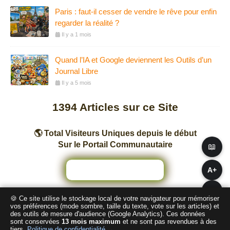
Paris : faut-il cesser de vendre le rêve pour enfin
regarder la réalité ?
Il y a 1 mois
Quand l’IA et Google deviennent les Outils d’un
Journal Libre
Il y a 5 mois
1394
Articles sur ce Site
🌎 Total Visiteurs Uniques depuis le début
Sur le Portail Communautaire
📖
A+
A−
🍪 Ce site utilise le stockage local de votre navigateur pour mémoriser
Nombre total de pages vues sur ce Site
vos préférences (mode sombre, taille du texte, vote sur les articles) et
des outils de mesure d'audience (Google Analytics). Ces données
sont conservées
13 mois maximum
et ne sont pas revendues à des
2
4
3
8
4
4
tiers.
Politique de confidentialité →