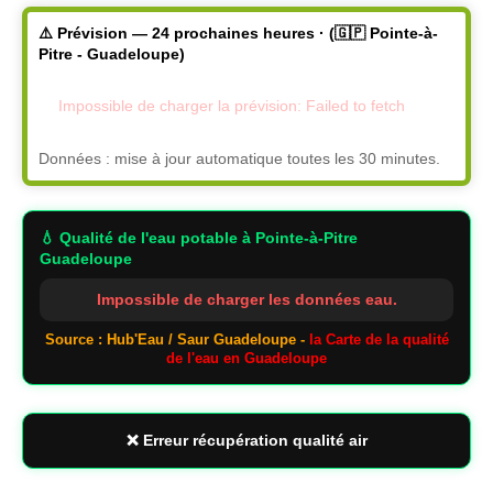
⚠️ Prévision — 24 prochaines heures · (🇬🇵 Pointe-à-
Pitre - Guadeloupe)
Impossible de charger la prévision: Failed to fetch
Données : mise à jour automatique toutes les 30 minutes.
💧 Qualité de l'eau potable
à Pointe-à-Pitre
Guadeloupe
Impossible de charger les données eau.
Source : Hub'Eau / Saur Guadeloupe -
la Carte de la qualité
de l'eau en Guadeloupe
❌ Erreur récupération qualité air