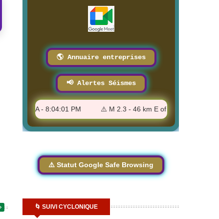
🌎 Annuaire entreprises
📢 Alertes Séismes
ld, CA - 8:04:01 PM
⚠️ M 2.3 - 46 km E of Pedro Bay, Alaska - 7
⚠️ Statut Google Safe Browsing
🌀 SUIVI CYCLONIQUE