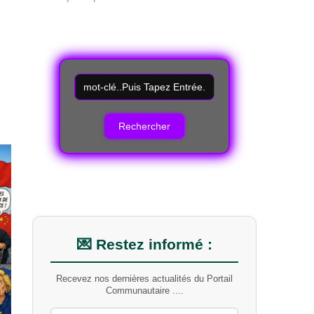
R
e
c
h
e
r
c
h
e
r
u
n
m
💌 Restez informé :
o
t
Recevez nos dernières actualités du Portail
-
Communautaire ....
c
l