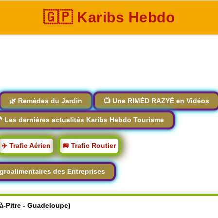
🇬🇵 Karibs Hebdo
🌿 Remèdes du Jardin
📺 Une RIMÉD RAZYÉ en Vidéos
 Les dernières actualités Karibs Hebdo Tourisme
✈️ Trafic Aérien
🚐 Trafic Routier
groalimentaires des Entreprises
-à-Pitre - Guadeloupe)