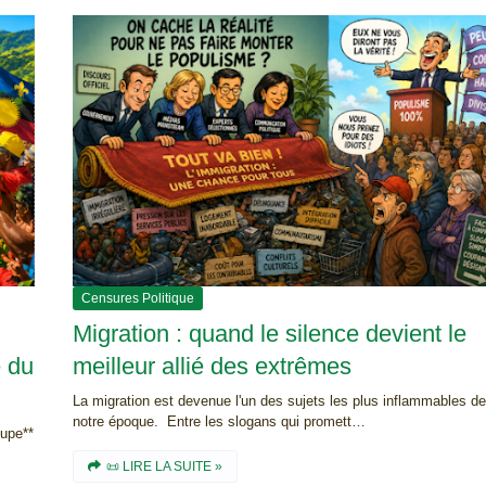
i
s
i
o
n
Censures Politique
Migration : quand le silence devient le
e du
meilleur allié des extrêmes
La migration est devenue l'un des sujets les plus inflammables de
notre époque. Entre les slogans qui promett…
oupe**
📜 LIRE LA SUITE »