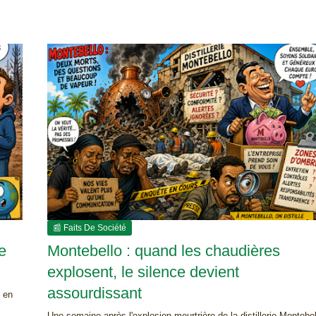
📰 Faits De Société
e
Montebello : quand les chaudières
explosent, le silence devient
assourdissant
, en
Une semaine après l'explosion meurtrière de la distillerie Montebel