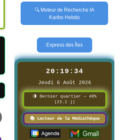
🔍 Moteur de Recherche IA
Karibs Hebdo
Express des Îles
20:19:36
Jeudi 6 Août 2026
🌗 Dernier quartier — 40%
(23.1 j)
📚 Lecteur de la Médiathèque