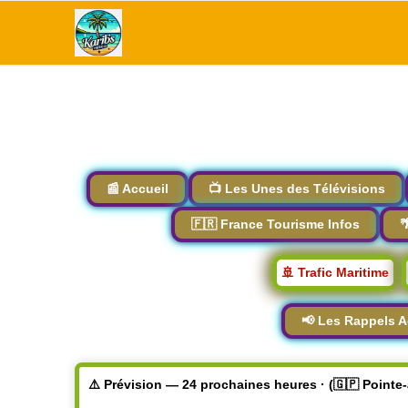
📰 Accueil
📺 Les Unes des Télévisions
🇫🇷 France Tourisme Infos

🚢 Trafic Maritime
📢 Les Rappels A
⚠️ Prévision — 24 prochaines heures · (🇬🇵 Pointe