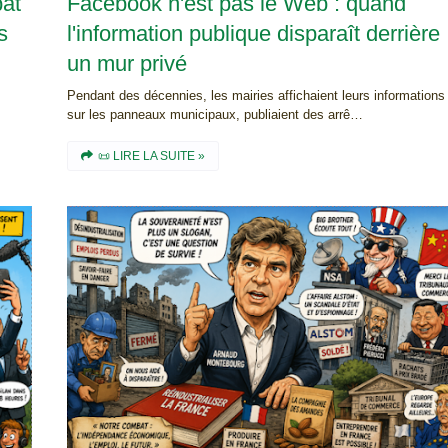
bat
Facebook n'est pas le Web : quand
s
l'information publique disparaît derrière
un mur privé
Pendant des décennies, les mairies affichaient leurs informations
sur les panneaux municipaux, publiaient des arrê…
📜 LIRE LA SUITE »