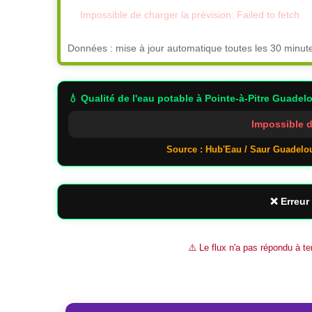
Impossible de charger la prévision: Failed to fetch
Données : mise à jour automatique toutes les 30 minut
💧 Qualité de l'eau potable
à Pointe-à-Pitre Guadel
Impossible d
Source : Hub'Eau / Saur Guadelo
❌ Erreur 
⚠️ Le flux n'a pas répondu à te