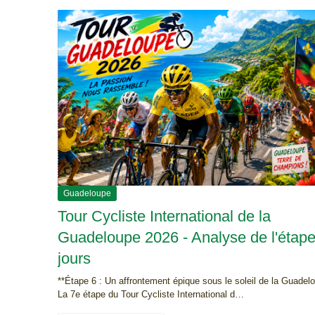
c
i
n
a
l
e
Guadeloupe
Tour Cycliste International de la
Guadeloupe 2026 - Analyse de l'étap
jours
**Étape 6 : Un affrontement épique sous le soleil de la Guadel
La 7e étape du Tour Cycliste International d…