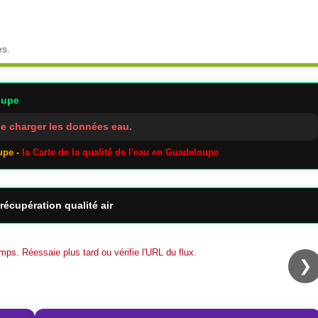
es.
oupe
e charger les données eau.
upe -
la Carte de la qualité de l'eau en Guadeloupe
récupération qualité air
mps. Réessaie plus tard ou vérifie l'URL du flux.
❯