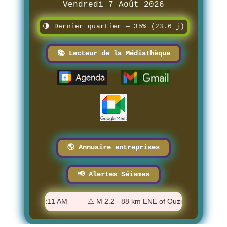
Vendredi 7 Août 2026
🌗 Dernier quartier — 35% (23.6 j)
📚 Lecteur de la Médiathèque
🌎 Annuaire entreprises
📢 Alertes Séismes
Texas - 7:38:11 AM
⚠️ M 2.2 - 88 km ENE of Ouzinkie, Alaska - 8: