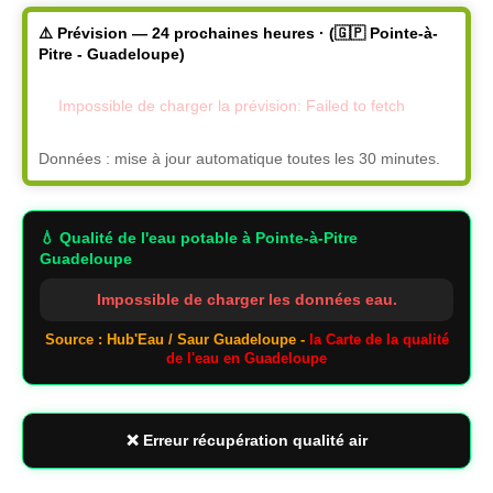
⚠️ Prévision — 24 prochaines heures · (🇬🇵 Pointe-à-
Pitre - Guadeloupe)
Impossible de charger la prévision: Failed to fetch
Données : mise à jour automatique toutes les 30 minutes.
💧 Qualité de l'eau potable
à Pointe-à-Pitre
Guadeloupe
Impossible de charger les données eau.
Source : Hub'Eau / Saur Guadeloupe -
la Carte de la qualité
de l'eau en Guadeloupe
❌ Erreur récupération qualité air