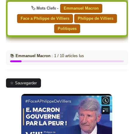
🏷️ Mots Clefs -
Emmanuel Macron
Face a Philippe de Villiers
Philippe de Villiers
Politiques
📚
Emmanuel Macron
: 1 / 10 articles lus
☆ Sauvegarder