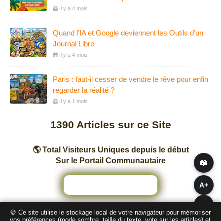
Il y a 4 mois
Quand l’IA et Google deviennent les Outils d’un
Journal Libre
Il y a 4 mois
Paris : faut-il cesser de vendre le rêve pour enfin
regarder la réalité ?
Il y a 1 mois
1390
Articles sur ce Site
🌎 Total Visiteurs Uniques depuis le début
Sur le Portail Communautaire
📖
A+
A−
🍪 Ce site utilise le stockage local de votre navigateur pour mémoriser
Nombre total de pages vues sur ce Site
vos préférences (mode sombre, taille du texte, vote sur les articles) et