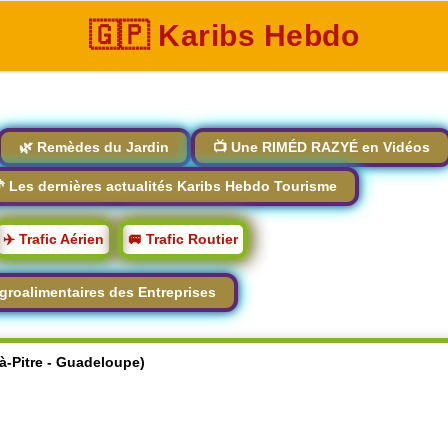
🇬🇵 Karibs Hebdo
🌿 Remèdes du Jardin
📺 Une RIMÉD RAZYÉ en Vidéos
 Les dernières actualités Karibs Hebdo Tourisme
✈️ Trafic Aérien
🚐 Trafic Routier
groalimentaires des Entreprises
-à-Pitre - Guadeloupe)