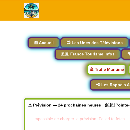
📰 Accueil
📺 Les Unes des Télévisions
🇫🇷 France Tourisme Infos

🚢 Trafic Maritime
📢 Les Rappels A
⚠️ Prévision — 24 prochaines heures · (🇬🇵 Pointe
Impossible de charger la prévision: Failed to fetch