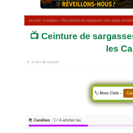
e
m
é
d
Accueil
Caraïbes
📺 Ceinture de sargasses, une algue envahis
i
c
📺 Ceinture de sargasse
i
n
a
les Ca
l
e
· ☕ 1 min de lecture
🏷️ Mots Clefs -
Car
📚
Caraïbes
: 1 / 4 articles lus