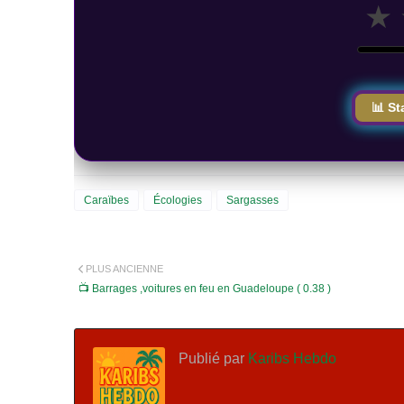
★
📊 St
Caraïbes
Écologies
Sargasses
PLUS ANCIENNE
📺 Barrages ,voitures en feu en Guadeloupe ( 0.38 )
Publié par
Karibs Hebdo