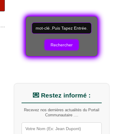
R
e
c
h
e
r
c
h
e
r
u
n
m
💌 Restez informé :
o
t
Recevez nos dernières actualités du Portail
-
Communautaire ....
c
l
é
s