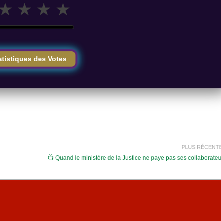
★
★
★
★
atistiques des Votes
PLUS RÉCENT
📺 Quand le ministère de la Justice ne paye pas ses collaborate