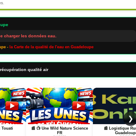
es.
oupe
e charger les données eau.
upe -
la Carte de la qualité de l'eau en Guadeloupe
récupération qualité air
Page
Page
❯
e Science
📰 Logistique Rungis →
📰 📺 Une La pétanq
Guadeloupe
boulistenautes