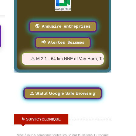
🌎 Annuaire entreprises
📢 Alertes Séismes
:00 AM
⚠️ M 2.1 - 64 km NNE of Van Horn, Texas - 6:57:17 AM
⚠️ Statut Google Safe Browsing
🌀 SUIVI CYCLONIQUE
Mise à jour automatique toutes les 6h par le National Hurricane