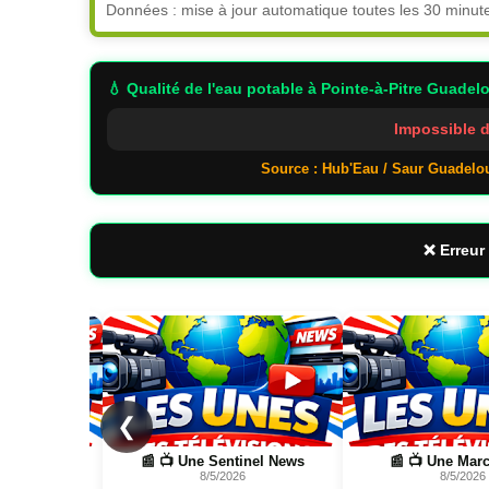
Données : mise à jour automatique toutes les 30 minut
💧 Qualité de l'eau potable
à Pointe-à-Pitre Guadel
Impossible d
Source : Hub'Eau / Saur Guadelo
❌ Erreur 
Page
Page
❮
el News
📰 📺 Une Marc Touati
📰 📺 Une Wild Natur
8/5/2026
FR