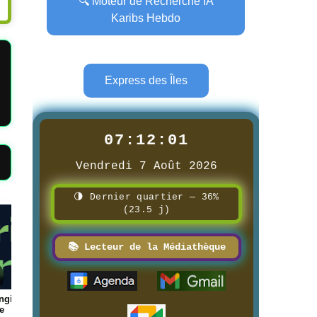
🔍 Moteur de Recherche IA
Karibs Hebdo
Express des Îles
07:12:03
Vendredi 7 Août 2026
🌗 Dernier quartier — 36%
(23.5 j)
Page
Page
📚 Lecteur de la Médiathèque
ue des
📰 📺 Une Réunion la 1ère
📰 📺 Une Guadeloupe l
8/3/2026
8/3/2026