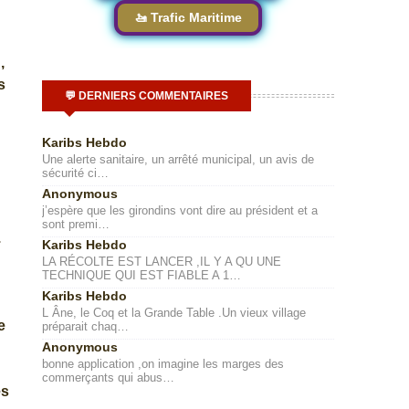
🚤 Trafic Maritime
,
s
💬 DERNIERS COMMENTAIRES
Karibs Hebdo
Une alerte sanitaire, un arrêté municipal, un avis de
sécurité ci…
Anonymous
j’espère que les girondins vont dire au président et a
sont premi…
.
Karibs Hebdo
LA RÉCOLTE EST LANCER ,IL Y A QU UNE
TECHNIQUE QUI EST FIABLE A 1…
Karibs Hebdo
L Âne, le Coq et la Grande Table .Un vieux village
e
préparait chaq…
Anonymous
bonne application ,on imagine les marges des
commerçants qui abus…
es