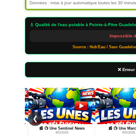
Données : mise à jour automatique toutes les 30 minut
💧 Qualité de l'eau potable
à Pointe-à-Pitre Guadel
Impossible d
Source : Hub'Eau / Saur Guadelo
❌ Erreur 
Page
Page
❮
ntinel News
📰 📺 Une Marc Touati
📰 📺 Une Wild N
026
8/5/2026
FR