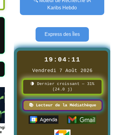
🔍 Moteur de Recherche IA
Karibs Hebdo
Express des Îles
19:04:12
Vendredi 7 Août 2026
🌘 Dernier croissant — 31%
(24.0 j)
Page
Page
📚 Lecteur de la Médiathèque
anque des
📰 📺 Une Réunion la 1ère
📰 📺 Une Guadelou
utes
8/3/2026
8/3/2026