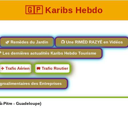
🇬🇵 Karibs Hebdo
🌿 Remèdes du Jardin
📺 Une RIMÉD RAZYÉ en Vidéos
 Les dernières actualités Karibs Hebdo Tourisme
✈️ Trafic Aérien
🚐 Trafic Routier
groalimentaires des Entreprises
-à-Pitre - Guadeloupe)