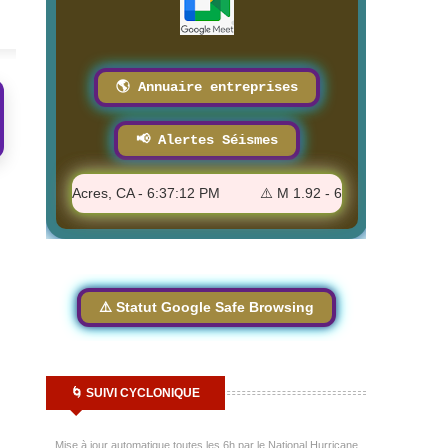
🌎 Annuaire entreprises
📢 Alertes Séismes
 Green Acres, CA - 6:37:12 PM
⚠️ M 1.92 - 6 km NW of Pinnacles
⚠️ Statut Google Safe Browsing
🌀 SUIVI CYCLONIQUE
Mise à jour automatique toutes les 6h par le National Hurricane