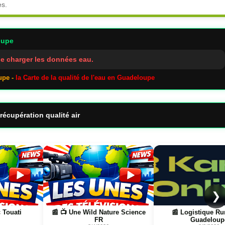
es.
oupe
e charger les données eau.
upe -
la Carte de la qualité de l'eau en Guadeloupe
récupération qualité air
Page
Page
❯
ature Science
📰 Logistique Rungis →
📰 📺 Une La pét
Guadeloupe
boulistena