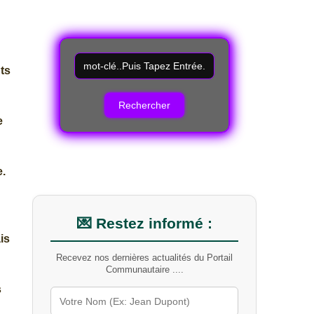
R
ts
e
c
h
e
e
r
c
h
e
e.
r
u
n
m
💌 Restez informé :
o
is
t
Recevez nos dernières actualités du Portail
-
Communautaire ....
c
l
s
é
s