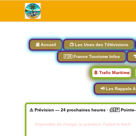
📰 Accueil
📺 Les Unes des Télévisions
🇫🇷 France Tourisme Infos

🚢 Trafic Maritime
📢 Les Rappels A
⚠️ Prévision — 24 prochaines heures · (🇬🇵 Pointe
Impossible de charger la prévision: Failed to fetch