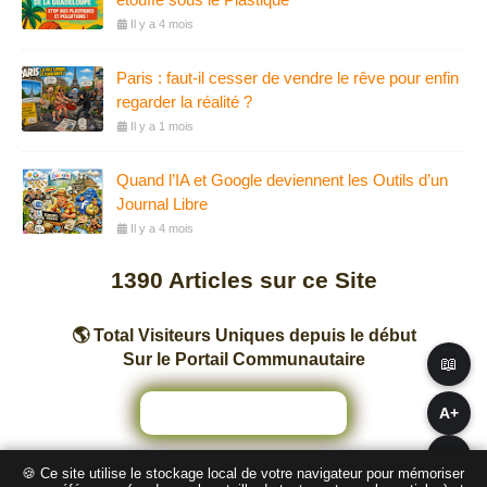
Il y a 4 mois
Paris : faut-il cesser de vendre le rêve pour enfin
regarder la réalité ?
Il y a 1 mois
Quand l’IA et Google deviennent les Outils d’un
Journal Libre
Il y a 4 mois
1390
Articles sur ce Site
🌎 Total Visiteurs Uniques depuis le début
Sur le Portail Communautaire
📖
A+
A−
🍪 Ce site utilise le stockage local de votre navigateur pour mémoriser
Nombre total de pages vues sur ce Site