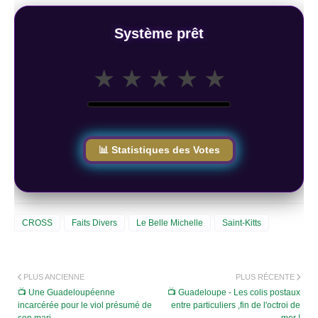
Système prêt
★
★
★
★
★
📊 Statistiques des Votes
CROSS
Faits Divers
Le Belle Michelle
Saint-Kitts
PLUS ANCIENNE
PLUS RÉCENTE
📺 Une Guadeloupéenne
📺 Guadeloupe - Les colis postaux
incarcérée pour le viol présumé de
entre particuliers ,fin de l'octroi de
son mari
mer !