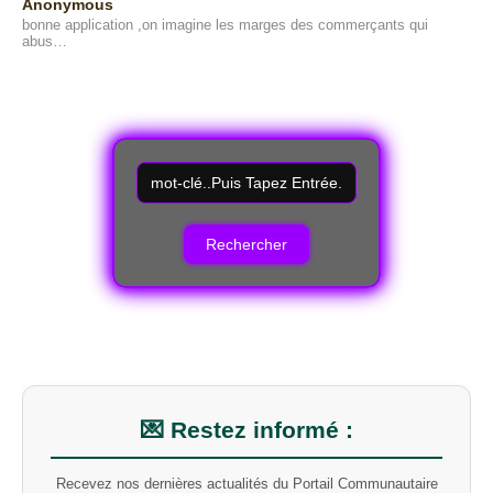
Anonymous
bonne application ,on imagine les marges des commerçants qui
abus…
R
e
c
h
e
r
c
h
e
r
u
n
m
💌 Restez informé :
o
t
Recevez nos dernières actualités du Portail Communautaire
-