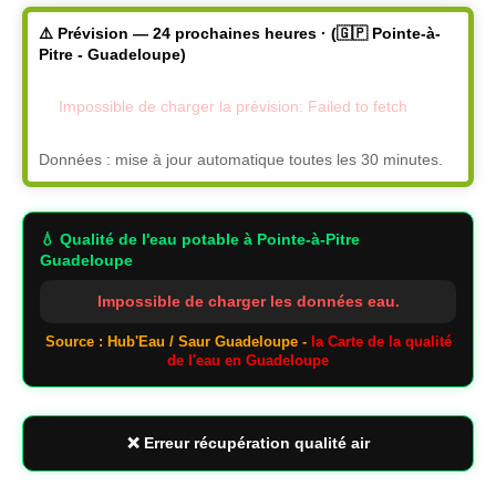
⚠️ Prévision — 24 prochaines heures · (🇬🇵 Pointe-à-
Pitre - Guadeloupe)
Impossible de charger la prévision: Failed to fetch
Données : mise à jour automatique toutes les 30 minutes.
💧 Qualité de l'eau potable
à Pointe-à-Pitre
Guadeloupe
Impossible de charger les données eau.
Source : Hub'Eau / Saur Guadeloupe -
la Carte de la qualité
de l'eau en Guadeloupe
❌ Erreur récupération qualité air