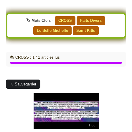
🏷️ Mots Clefs -
CROSS
Faits Divers
Le Belle Michelle
Saint-Kitts
📚
CROSS
: 1 / 1 articles lus
☆ Sauvegarder