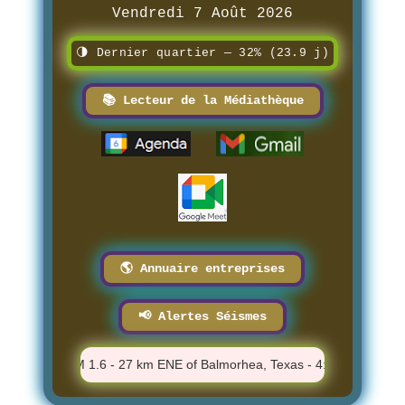
Vendredi 7 Août 2026
🌗 Dernier quartier — 32% (23.9 j)
📚 Lecteur de la Médiathèque
🌎 Annuaire entreprises
📢 Alertes Séismes
M
⚠️ M 1.6 - 27 km ENE of Balmorhea, Texas - 4:00:30 PM
⚠