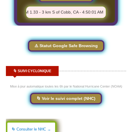
AM
⚠️ M 1.33 - 3 km S of Cobb, CA - 4:50:01 AM
⚠️ M 3.6 - 
⚠️ Statut Google Safe Browsing
🌀 SUIVI CYCLONIQUE
Mise à jour automatique toutes les 6h par le National Hurricane Center (NOAA)
🌀 Voir le suivi complet (NHC)
🌀 Consulter le NHC →