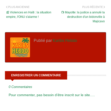
PLUS ANCIENNE
PLUS RÉCENTE
📰 Violences en Haïti : la situation
📺 Mayotte: la justice a annulé la
empire, l'ONU s'alarme !
destruction d'un bidonville à
Majicavo
Publié par
Karibs Hebdo
ENREGISTRER UN COMMENTAIRE
0 Commentaires
Pour commenter, pas besoin d’être inscrit sur le site.....