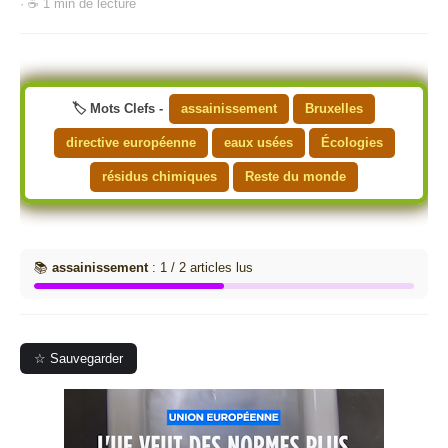
· ☕ 1 min de lecture
🏷️ Mots Clefs -
assainissement
Bruxelles
directive européenne
eaux usées
Écologies
résidus chimiques
Reste du monde
📚
assainissement
: 1 / 2 articles lus
☆ Sauvegarder