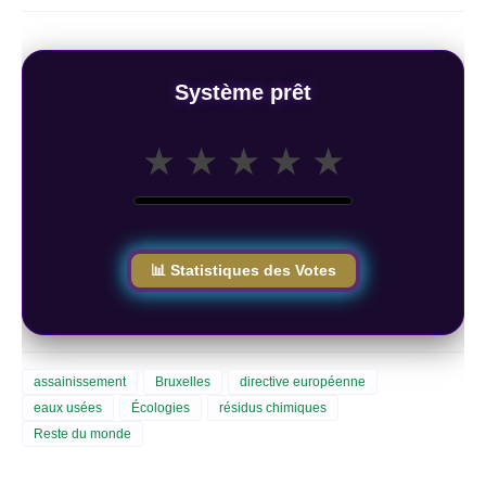
Système prêt
★
★
★
★
★
📊 Statistiques des Votes
assainissement
Bruxelles
directive européenne
eaux usées
Écologies
résidus chimiques
Reste du monde