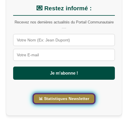
n
m
💌 Restez informé :
o
t
Recevez nos dernières actualités du Portail Communautaire
-
....
c
l
é
s
u
r
l
e
s
Je m'abonne !
i
t
e
📊 Statistiques Newsletter