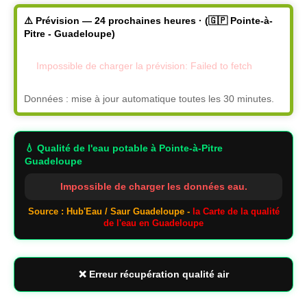
⚠️ Prévision — 24 prochaines heures · (🇬🇵 Pointe-à-
Pitre - Guadeloupe)
Impossible de charger la prévision: Failed to fetch
Données : mise à jour automatique toutes les 30 minutes.
💧 Qualité de l'eau potable
à Pointe-à-Pitre
Guadeloupe
Impossible de charger les données eau.
Source : Hub'Eau / Saur Guadeloupe -
la Carte de la qualité
de l'eau en Guadeloupe
❌ Erreur récupération qualité air