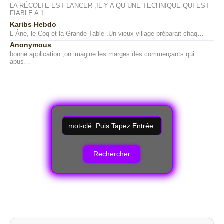
LA RÉCOLTE EST LANCER ,IL Y A QU UNE TECHNIQUE QUI EST
FIABLE A 1…
Karibs Hebdo
L Âne, le Coq et la Grande Table .Un vieux village préparait chaq…
Anonymous
bonne application ,on imagine les marges des commerçants qui
abus…
R
e
c
h
e
r
c
h
e
r
u