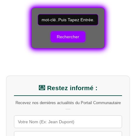
R
e
c
h
e
r
c
h
e
r
u
n
m
💌 Restez informé :
o
t
Recevez nos dernières actualités du Portail Communautaire
-
....
c
l
é
s
u