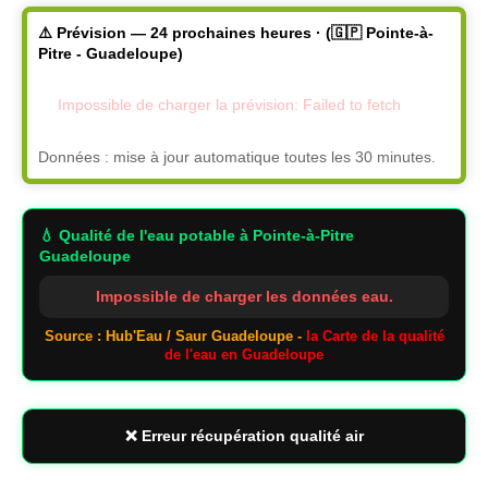
⚠️ Prévision — 24 prochaines heures · (🇬🇵 Pointe-à-
Pitre - Guadeloupe)
Impossible de charger la prévision: Failed to fetch
Données : mise à jour automatique toutes les 30 minutes.
💧 Qualité de l'eau potable
à Pointe-à-Pitre
Guadeloupe
Impossible de charger les données eau.
Source : Hub'Eau / Saur Guadeloupe -
la Carte de la qualité
de l'eau en Guadeloupe
❌ Erreur récupération qualité air