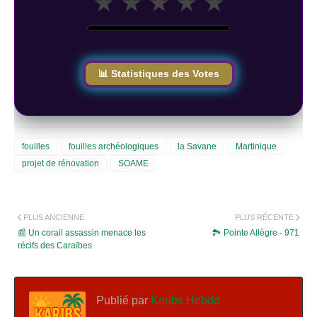
★
★
★
★
★
📊 Statistiques des Votes
fouilles
fouilles archéologiques
la Savane
Martinique
projet de rénovation
SOAME
PLUS ANCIENNE
PLUS RÉCENTE
📰 Un corail assassin menace les
🏞️ Pointe Allègre - 971
récifs des Caraïbes
Publié par
Karibs Hebdo