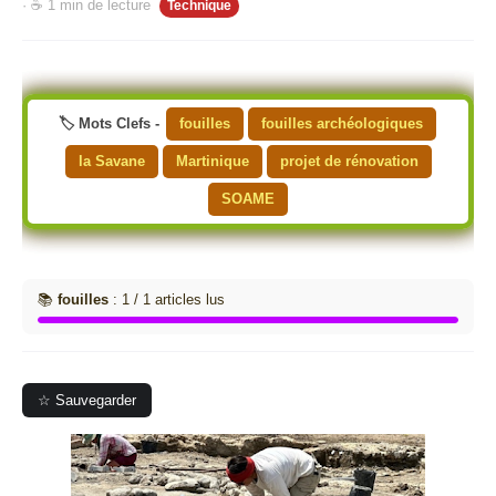
· ☕ 1 min de lecture
Technique
🏷️ Mots Clefs -
fouilles
fouilles archéologiques
la Savane
Martinique
projet de rénovation
SOAME
📚
fouilles
: 1 / 1 articles lus
☆ Sauvegarder