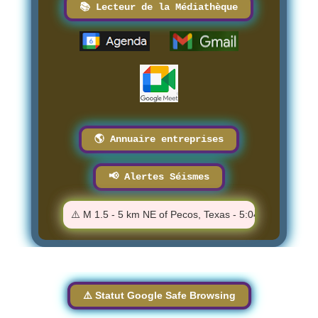
📚 Lecteur de la Médiathèque
🌎 Annuaire entreprises
📢 Alertes Séismes
:22 PM
⚠️ M 1.5 - 5 km NE of Pecos, Texas - 5:04:35 PM
⚠️
⚠️ Statut Google Safe Browsing