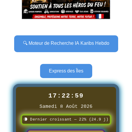
🔍 Moteur de Recherche IA Karibs Hebdo
Express des Îles
17:23:01
Samedi 8 Août 2026
🌘 Dernier croissant — 22% (24.9 j)