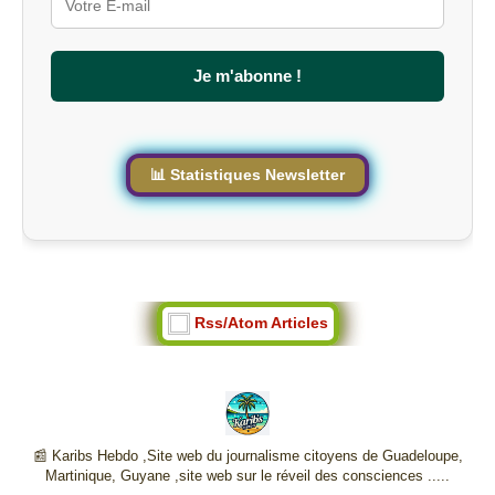
r
l
e
s
Je m'abonne !
i
t
e
📊 Statistiques Newsletter
Rss/Atom Articles
📰 Karibs Hebdo ,Site web du journalisme citoyens de Guadeloupe,
Martinique, Guyane ,site web sur le réveil des consciences .....