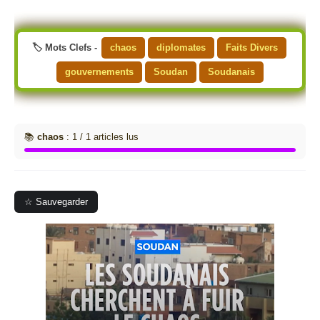
🏷️ Mots Clefs -
chaos
diplomates
Faits Divers
gouvernements
Soudan
Soudanais
📚
chaos
: 1 / 1 articles lus
☆ Sauvegarder