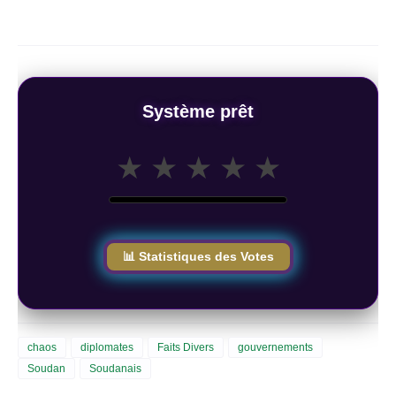
Système prêt
★
★
★
★
★
📊 Statistiques des Votes
chaos
diplomates
Faits Divers
gouvernements
Soudan
Soudanais