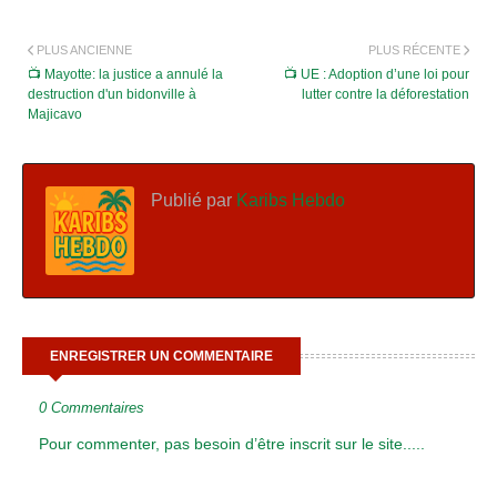
PLUS ANCIENNE
PLUS RÉCENTE
📺 Mayotte: la justice a annulé la
📺 UE : Adoption d’une loi pour
destruction d'un bidonville à
lutter contre la déforestation
Majicavo
Publié par
Karibs Hebdo
ENREGISTRER UN COMMENTAIRE
0 Commentaires
Pour commenter, pas besoin d’être inscrit sur le site.....