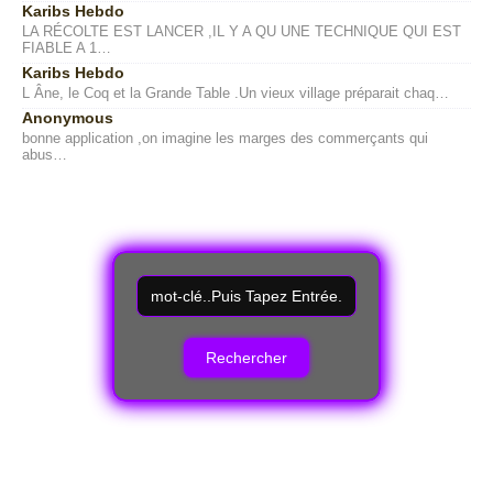
Karibs Hebdo
LA RÉCOLTE EST LANCER ,IL Y A QU UNE TECHNIQUE QUI EST
FIABLE A 1…
Karibs Hebdo
L Âne, le Coq et la Grande Table .Un vieux village préparait chaq…
Anonymous
bonne application ,on imagine les marges des commerçants qui
abus…
R
e
c
h
e
r
c
h
e
r