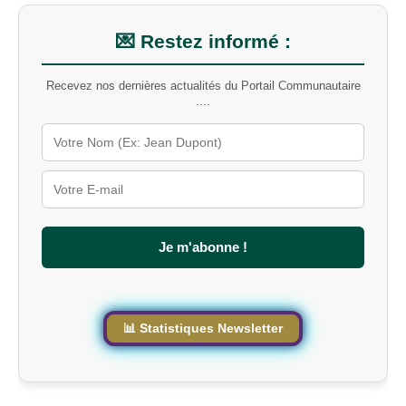
u
n
m
💌 Restez informé :
o
t
Recevez nos dernières actualités du Portail Communautaire
-
....
c
l
é
s
u
r
l
e
s
Je m'abonne !
i
t
e
📊 Statistiques Newsletter