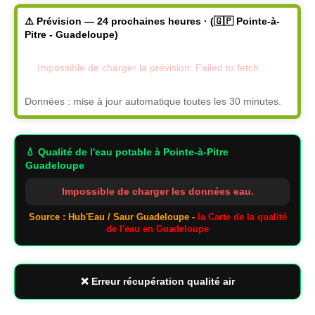
⚠️ Prévision — 24 prochaines heures · (🇬🇵 Pointe-à-
Pitre - Guadeloupe)
Impossible de charger la prévision: Failed to fetch
Données : mise à jour automatique toutes les 30 minutes.
💧 Qualité de l'eau potable
à Pointe-à-Pitre
Guadeloupe
Impossible de charger les données eau.
Source : Hub'Eau / Saur Guadeloupe -
la Carte de la qualité
de l'eau en Guadeloupe
❌ Erreur récupération qualité air