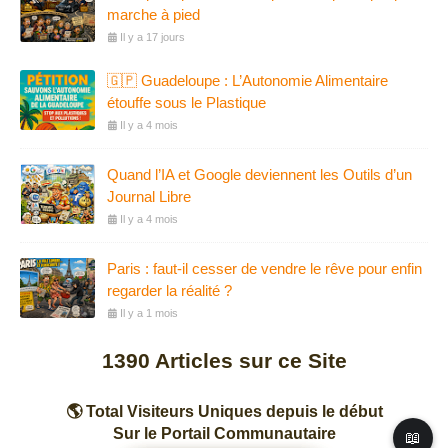
marche à pied
Il y a 17 jours
🇬🇵 Guadeloupe : L’Autonomie Alimentaire
étouffe sous le Plastique
Il y a 4 mois
Quand l’IA et Google deviennent les Outils d’un
Journal Libre
Il y a 4 mois
Paris : faut-il cesser de vendre le rêve pour enfin
regarder la réalité ?
Il y a 1 mois
1390
Articles sur ce Site
🌎 Total Visiteurs Uniques depuis le début
Sur le Portail Communautaire
📖