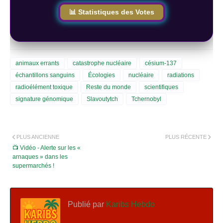
📊 Statistiques des Votes
animaux errants
catastrophe nucléaire
césium-137
échantillons sanguins
Écologies
nucléaire
radiations
radioélément toxique
Reste du monde
scientifiques
signature génomique
Slavoutytch
Tchernobyl
PLUS ANCIENNE
PLUS RÉCENTE
📺 Vidéo - Alerte sur les «
arnaques » dans les
supermarchés !
Publié par
Karibs Hebdo