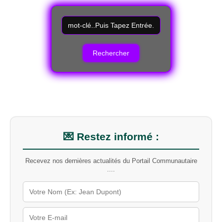
R
e
c
h
e
r
c
h
e
r
u
n
m
💌 Restez informé :
o
t
Recevez nos dernières actualités du Portail Communautaire
-
....
c
l
é
s
u
r