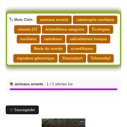
🏷️ Mots Clefs -
animaux errants
catastrophe nucléaire
césium-137
échantillons sanguins
Écologies
nucléaire
radiations
radioélément toxique
Reste du monde
scientifiques
signature génomique
Slavoutytch
Tchernobyl
📚
animaux errants
: 1 / 1 articles lus
☆ Sauvegarder