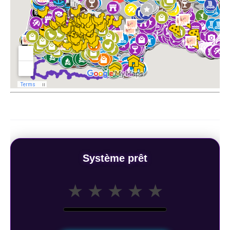
Système prêt
★
★
★
★
★