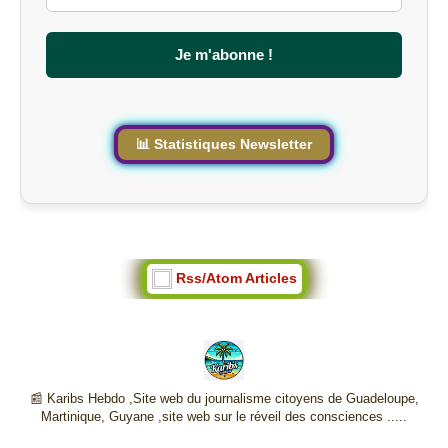
l
e
s
Je m'abonne !
i
t
e
📊 Statistiques Newsletter
Rss/Atom Articles
📰 Karibs Hebdo ,Site web du journalisme citoyens de Guadeloupe,
Martinique, Guyane ,site web sur le réveil des consciences .....