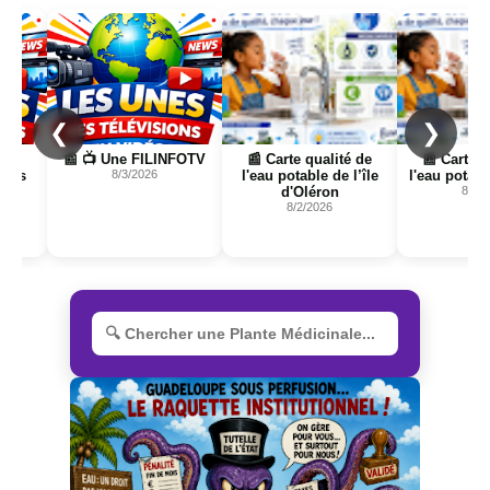
Page
Page
Page
❮
❯
io
📰 📺 Une FILINFOTV
📰 Carte qualité de
📰 Carte q
ïbes
8/3/2026
l'eau potable de l’île
l'eau potab
d'Oléron
8/2/
8/2/2026
R
e
c
h
e
r
c
h
e