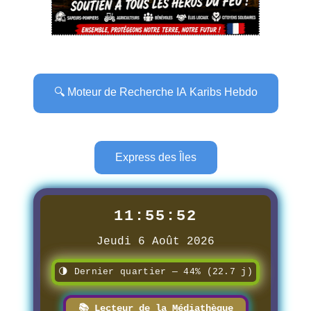
🔍 Moteur de Recherche IA Karibs Hebdo
Express des Îles
11:55:53
Jeudi 6 Août 2026
🌗 Dernier quartier — 44% (22.7 j)
📚 Lecteur de la Médiathèque