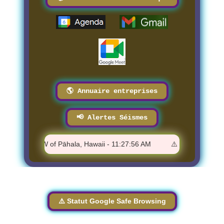
🌎 Annuaire entreprises
📢 Alertes Séismes
- 27 km NNW of Pāhala, Hawaii - 11:27:56 AM
⚠️ M 1.35 - 2 km S
⚠️ Statut Google Safe Browsing