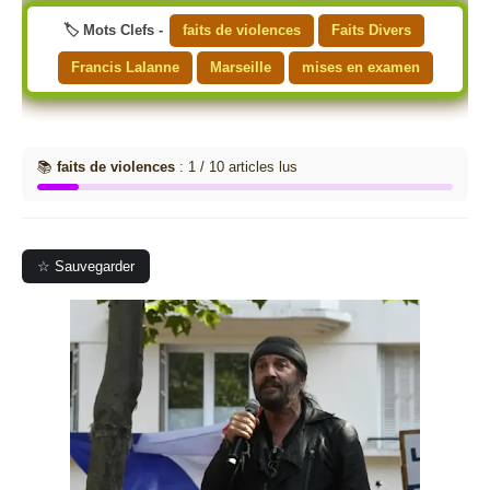
🏷️ Mots Clefs -
faits de violences
Faits Divers
Francis Lalanne
Marseille
mises en examen
📚
faits de violences
: 1 / 10 articles lus
☆ Sauvegarder