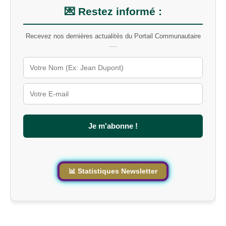
m
💌 Restez informé :
o
t
Recevez nos dernières actualités du Portail Communautaire
-
....
c
l
é
s
u
r
l
e
s
Je m'abonne !
i
t
e
📊 Statistiques Newsletter