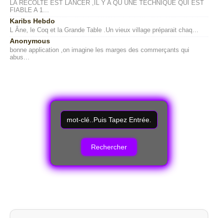
LA RÉCOLTE EST LANCER ,IL Y A QU UNE TECHNIQUE QUI EST
FIABLE A 1…
Karibs Hebdo
L Âne, le Coq et la Grande Table .Un vieux village préparait chaq…
Anonymous
bonne application ,on imagine les marges des commerçants qui
abus…
R
e
c
h
e
r
c
h
e
r
u
n