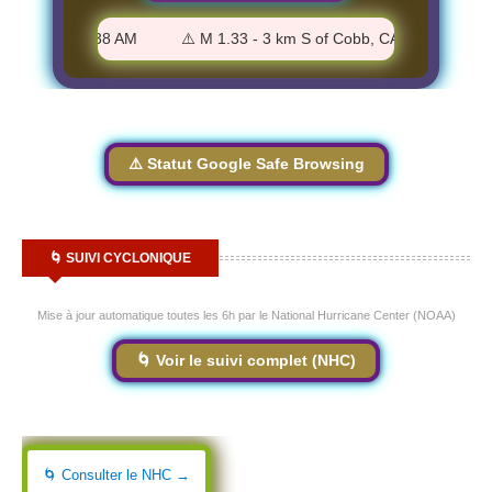
 CA - 4:57:38 AM
⚠️ M 1.33 - 3 km S of Cobb, CA - 4:50:01 AM
⚠️ Statut Google Safe Browsing
🌀 SUIVI CYCLONIQUE
Mise à jour automatique toutes les 6h par le National Hurricane Center (NOAA)
🌀 Voir le suivi complet (NHC)
🌀 Consulter le NHC →