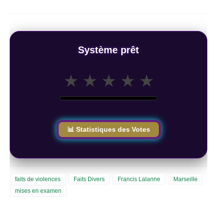
Système prêt
★
★
★
★
★
📊 Statistiques des Votes
faits de violences
Faits Divers
Francis Lalanne
Marseille
mises en examen