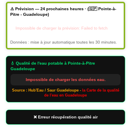
⚠️ Prévision — 24 prochaines heures · (🇬🇵 Pointe-à-
Pitre - Guadeloupe)
Impossible de charger la prévision: Failed to fetch
Données : mise à jour automatique toutes les 30 minutes.
💧 Qualité de l'eau potable
à Pointe-à-Pitre
Guadeloupe
Impossible de charger les données eau.
Source : Hub'Eau / Saur Guadeloupe -
la Carte de la qualité
de l'eau en Guadeloupe
❌ Erreur récupération qualité air