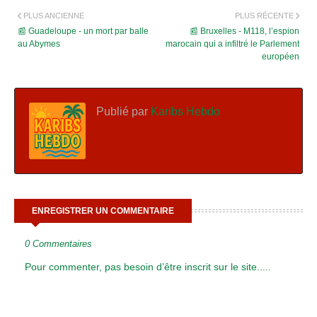
PLUS ANCIENNE
PLUS RÉCENTE
📰 Guadeloupe - un mort par balle
📰 Bruxelles - M118, l’espion
au Abymes
marocain qui a infiltré le Parlement
européen
Publié par
Karibs Hebdo
ENREGISTRER UN COMMENTAIRE
0 Commentaires
Pour commenter, pas besoin d’être inscrit sur le site.....