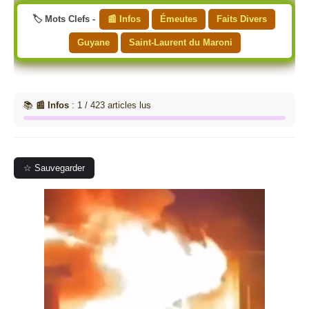
🏷️ Mots Clefs -
📰 Infos
Émeutes
Faits Divers
Guyane
Saint-Laurent du Maroni
📚
📰 Infos
: 1 / 423 articles lus
☆ Sauvegarder