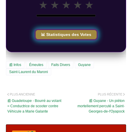
★
★
★
★
★
📊 Statistiques des Votes
📰 Infos
Émeutes
Faits Divers
Guyane
Saint-Laurent du Maroni
PLUS ANCIENNE
PLUS RÉCENTE
📰 Guadeloupe - Bourré au volant
📰 Guyane - Un piéton
= Conductrice de scooter contre
mortellement percuté a Saint-
Véhicule a Marie Galante
Georges-de-l'Oyapock