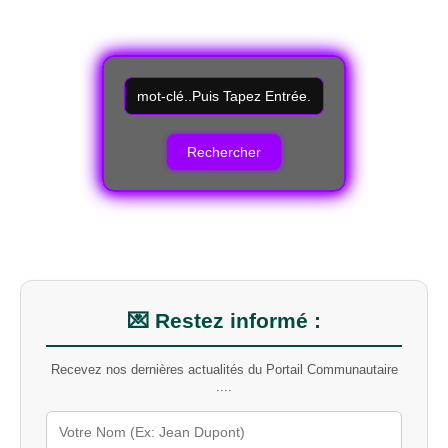
R
e
c
h
e
r
c
h
e
r
u
n
m
💌 Restez informé :
o
t
Recevez nos dernières actualités du Portail Communautaire
-
....
c
l
é
s