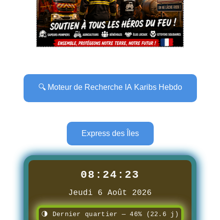
🔍 Moteur de Recherche IA Karibs Hebdo
Express des Îles
08:24:24
Jeudi 6 Août 2026
🌗 Dernier quartier — 46% (22.6 j)