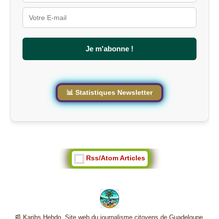
u
r
l
e
s
Je m'abonne !
i
t
e
📊 Statistiques Newsletter
Rss/Atom Articles
📰 Karibs Hebdo ,Site web du journalisme citoyens de Guadeloupe,