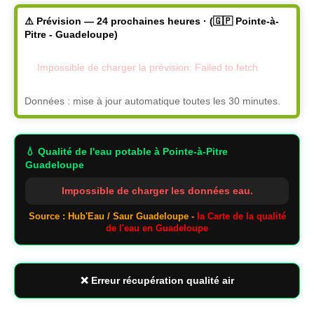
⚠️ Prévision — 24 prochaines heures · (🇬🇵 Pointe-à-
Pitre - Guadeloupe)
Impossible de charger la prévision: Failed to fetch
Données : mise à jour automatique toutes les 30 minutes.
💧 Qualité de l'eau potable
à Pointe-à-Pitre
Guadeloupe
Impossible de charger les données eau.
Source : Hub'Eau / Saur Guadeloupe -
la Carte de la qualité
de l'eau en Guadeloupe
❌ Erreur récupération qualité air