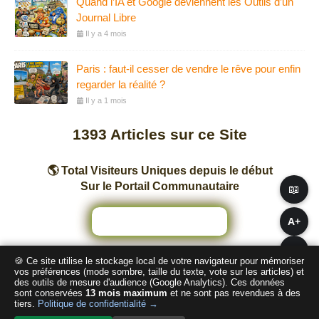
Quand l’IA et Google deviennent les Outils d’un
Journal Libre
Il y a 4 mois
Paris : faut-il cesser de vendre le rêve pour enfin
regarder la réalité ?
Il y a 1 mois
1393
Articles sur ce Site
🌎 Total Visiteurs Uniques depuis le début
Sur le Portail Communautaire
📖
A+
A−
🍪 Ce site utilise le stockage local de votre navigateur pour mémoriser
Nombre total de pages vues sur ce Site
vos préférences (mode sombre, taille du texte, vote sur les articles) et
des outils de mesure d'audience (Google Analytics). Ces données
sont conservées
13 mois maximum
et ne sont pas revendues à des
2
4
1
0
9
2
tiers.
Politique de confidentialité →
🌙