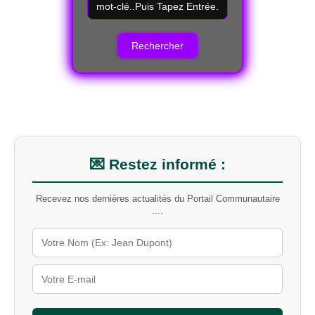
e
c
h
e
r
c
h
e
r
u
n
m
💌 Restez informé :
o
t
Recevez nos dernières actualités du Portail Communautaire
-
....
c
l
é
s
u
r
l
e