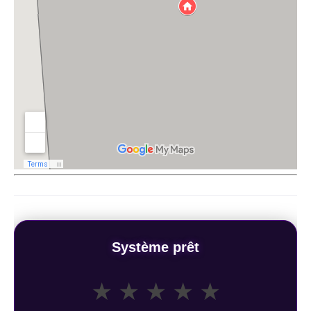
Système prêt
★
★
★
★
★