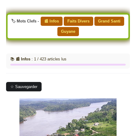
🏷️ Mots Clefs -
📰 Infos
Faits Divers
Grand Santi
Guyane
📚
📰 Infos
: 1 / 423 articles lus
☆ Sauvegarder