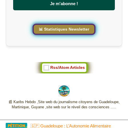
s
Je m'abonne !
i
t
e
📊 Statistiques Newsletter
Rss/Atom Articles
📰 Karibs Hebdo ,Site web du journalisme citoyens de Guadeloupe,
Martinique, Guyane ,site web sur le réveil des consciences .....
🇬🇵 Guadeloupe : L’Autonomie Alimentaire