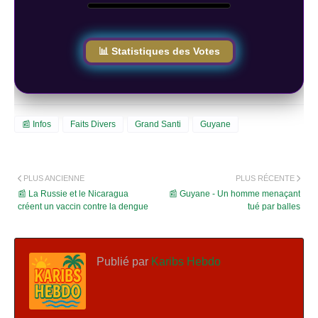
📊 Statistiques des Votes
📰 Infos
Faits Divers
Grand Santi
Guyane
PLUS ANCIENNE
PLUS RÉCENTE
📰 La Russie et le Nicaragua
📰 Guyane - Un homme menaçant
créent un vaccin contre la dengue
tué par balles
Publié par
Karibs Hebdo