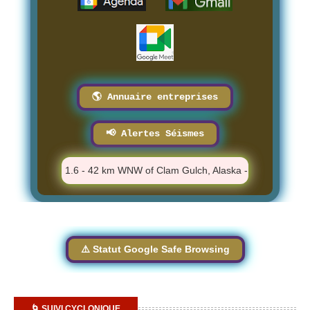
🌎 Annuaire entreprises
📢 Alertes Séismes
M
⚠️ M 1.6 - 42 km WNW of Clam Gulch, Alaska - 9:56:54 AM
⚠️ Statut Google Safe Browsing
🌀 SUIVI CYCLONIQUE