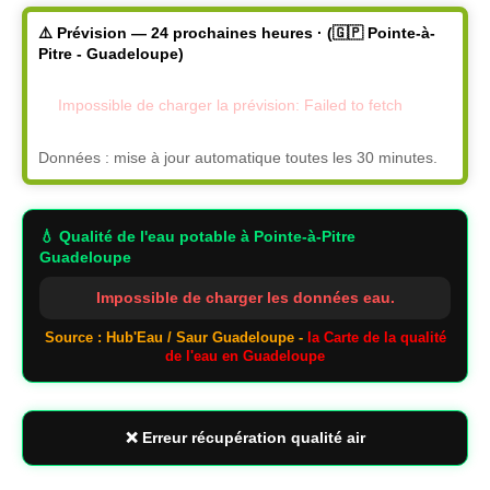
⚠️ Prévision — 24 prochaines heures · (🇬🇵 Pointe-à-
Pitre - Guadeloupe)
Impossible de charger la prévision: Failed to fetch
Données : mise à jour automatique toutes les 30 minutes.
💧 Qualité de l'eau potable
à Pointe-à-Pitre
Guadeloupe
Impossible de charger les données eau.
Source : Hub'Eau / Saur Guadeloupe -
la Carte de la qualité
de l'eau en Guadeloupe
❌ Erreur récupération qualité air