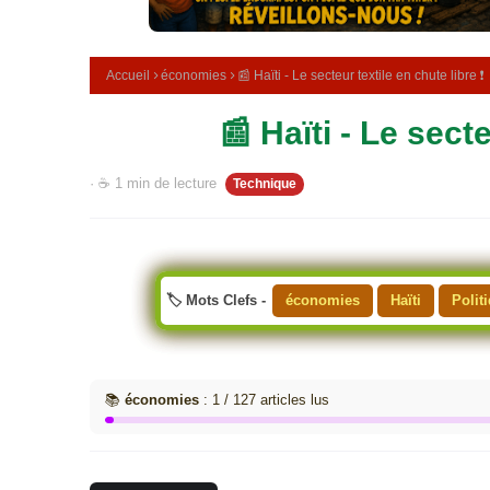
e
m
é
d
Accueil
économies
📰 Haïti - Le secteur textile en chute libre ❗
i
c
📰 Haïti - Le secte
i
n
a
· ☕ 1 min de lecture
Technique
l
e
🏷️ Mots Clefs -
économies
Haïti
Polit
📚
économies
: 1 / 127 articles lus