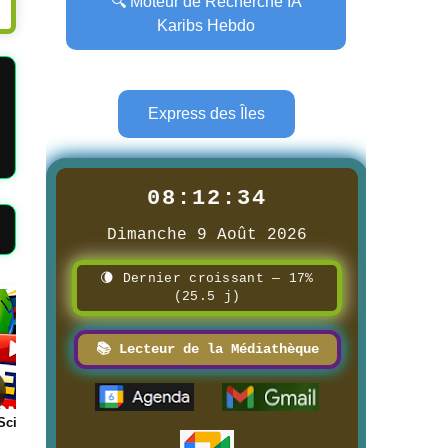
🔍 Moteur de Recherche IA
Karibs Hebdo
Express des Îles
08:12:35
Dimanche 9 Août 2026
🌘 Dernier croissant — 17%
(25.5 j)
Page
Page
📚 Lecteur de la Médiathèque
 →
📰 📺 Une La pétanque des
📰 📺 Une Réunion la 1è
boulistenautes
8/3/2026