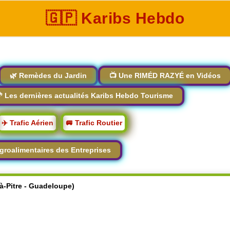
🇬🇵 Karibs Hebdo
🌿 Remèdes du Jardin
📺 Une RIMÉD RAZYÉ en Vidéos
 Les dernières actualités Karibs Hebdo Tourisme
✈️ Trafic Aérien
🚐 Trafic Routier
groalimentaires des Entreprises
-à-Pitre - Guadeloupe)