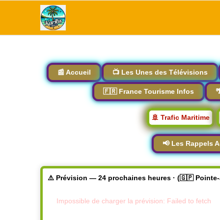
📰 Accueil
📺 Les Unes des Télévisions
🇫🇷 France Tourisme Infos

🚢 Trafic Maritime
📢 Les Rappels A
⚠️ Prévision — 24 prochaines heures · (🇬🇵 Pointe
Impossible de charger la prévision: Failed to fetch