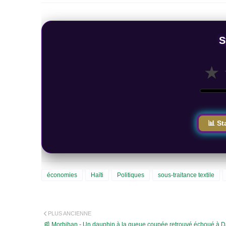
S
★
📊 St
économies
Haïti
Politiques
sous-traitance textile
PLUS ANCIENNE
📰 Morbihan - Un dauphin à la queue coupée retrouvé échoué à