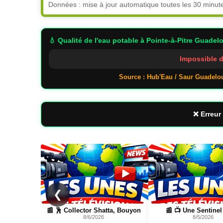
Données : mise à jour automatique toutes les 30 minut
💧 Qualité de l'eau potable
à Pointe-à-Pitre Guadel
Impossible d
Source : Hub'Eau / Saur Guadelo
❌ Erreur 
Page
Page
❮
, Bouyon
📰 📺 Une Sentinel News
📰 📺 Une Marc Toua
8/5/2026
8/5/2026