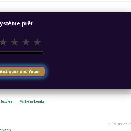
ystème prêt
★
★
★
★
atistiques des Votes
textiles
Wilhelm Lemke
PLUS RÉCENT
 Damgan