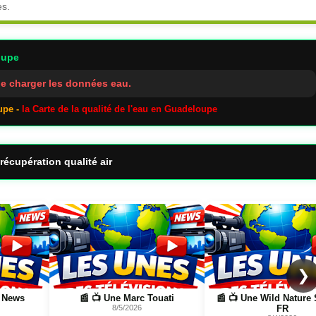
es.
oupe
e charger les données eau.
upe -
la Carte de la qualité de l'eau en Guadeloupe
récupération qualité air
Page
Page
❯
ti
📰 📺 Une Wild Nature Science
📰 Logistique Rungis
FR
Guadeloupe