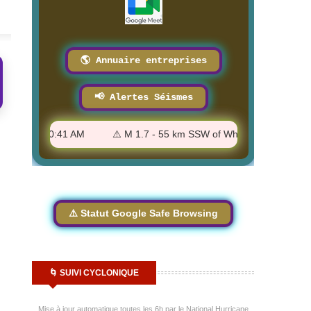
8/3/2026
🌎 Annuaire entreprises
📢 Alertes Séismes
a - 8:00:41 AM
⚠️ M 1.7 - 55 km SSW of Whites City, New Mexic
⚠️ Statut Google Safe Browsing
🌀 SUIVI CYCLONIQUE
Mise à jour automatique toutes les 6h par le National Hurricane