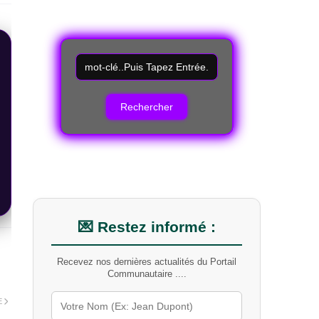
R
e
c
h
e
r
c
h
e
r
u
n
m
💌 Restez informé :
o
t
Recevez nos dernières actualités du Portail
-
Communautaire ....
c
l
E
é
s