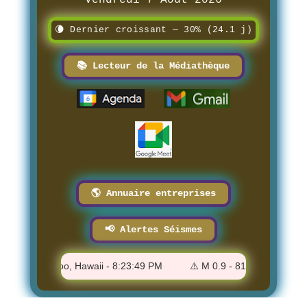
Vendredi 7 Août 2026
🌘 Dernier croissant — 30% (24.1 j)
📚 Lecteur de la Médiathèque
🌎 Annuaire entreprises
📢 Alertes Séismes
au-Napoopoo, Hawaii - 8:23:49 PM
⚠️ M 0.9 - 81 km NNW of Karlu