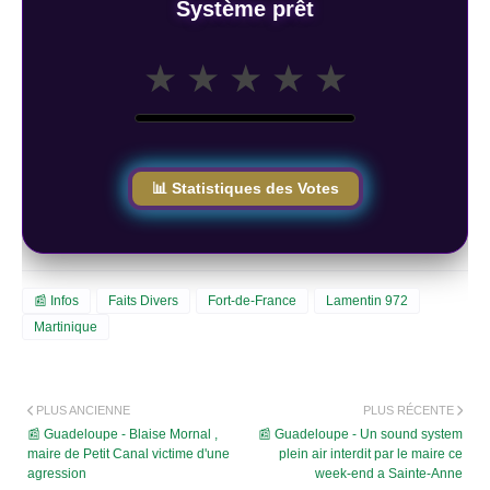
Système prêt
★
★
★
★
★
📊 Statistiques des Votes
📰 Infos
Faits Divers
Fort-de-France
Lamentin 972
Martinique
PLUS ANCIENNE
PLUS RÉCENTE
📰 Guadeloupe - Blaise Mornal ,
📰 Guadeloupe - Un sound system
maire de Petit Canal victime d'une
plein air interdit par le maire ce
agression
week-end a Sainte-Anne