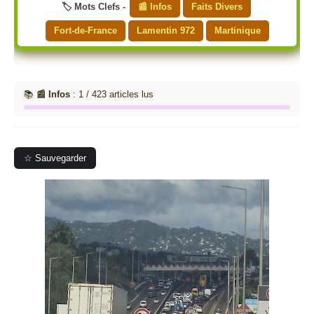
🏷️ Mots Clefs -
📰 Infos
Faits Divers
Fort-de-France
Lamentin 972
Martinique
📚
📰 Infos
: 1 / 423 articles lus
☆ Sauvegarder