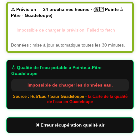
⚠️ Prévision — 24 prochaines heures · (🇬🇵 Pointe-à-
Pitre - Guadeloupe)
Impossible de charger la prévision: Failed to fetch
Données : mise à jour automatique toutes les 30 minutes.
💧 Qualité de l'eau potable
à Pointe-à-Pitre
Guadeloupe
Impossible de charger les données eau.
Source : Hub'Eau / Saur Guadeloupe -
la Carte de la qualité
de l'eau en Guadeloupe
❌ Erreur récupération qualité air