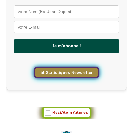
l
é
s
u
r
l
e
s
Je m'abonne !
i
t
e
📊 Statistiques Newsletter
Rss/Atom Articles