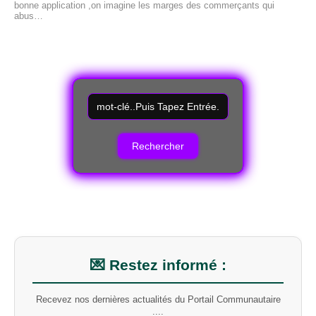
bonne application ,on imagine les marges des commerçants qui
abus…
R
e
c
h
e
r
c
h
e
r
u
n
m
💌 Restez informé :
o
t
Recevez nos dernières actualités du Portail Communautaire
-
....
c