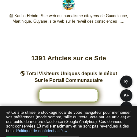
📰 Karibs Hebdo ,Site web du journalisme citoyens de Guadeloupe,
Martinique, Guyane ,site web sur le réveil des consciences .....
1391
Articles sur ce Site
🌎 Total Visiteurs Uniques depuis le début
Sur le Portail Communautaire
📖
A+
A−
🍪 Ce site utilise le stockage local de votre navigateur pour mémoriser
Nombre total de pages vues sur ce Site
vos préférences (mode sombre, taille du texte, vote sur les articles) et
des outils de mesure d'audience (Google Analytics). Ces données
sont conservées
13 mois maximum
et ne sont pas revendues à des
u
n
d
e
f
i
n
e
d
tiers.
Politique de confidentialité →
🌙