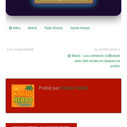
📰 Infos
Brésil
Faits Divers
Santo Amaro
PLUS ANCIENNE
PLUS RÉCENTE
📰 Brésil - Les criminels s'affichent
avec des armes et nargues la
police
Publié par
Karibs Hebdo