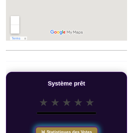
Système prêt
★
★
★
★
★
📊 Statistiques des Votes