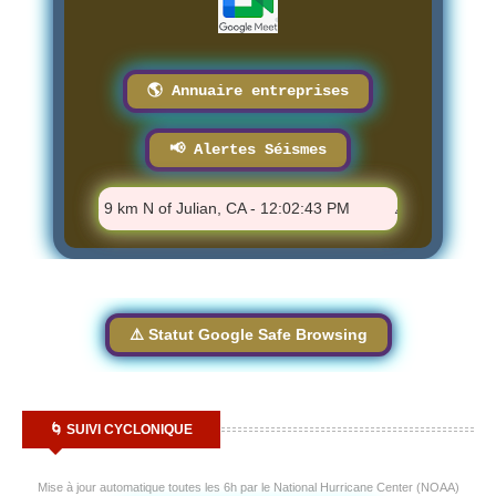
🌎 Annuaire entreprises
📢 Alertes Séismes
⚠️ M 0.8 - 9 km N of Julian, CA - 12:02:43 PM
⚠️ M 0.74 - 13 km
⚠️ Statut Google Safe Browsing
🌀 SUIVI CYCLONIQUE
Mise à jour automatique toutes les 6h par le National Hurricane Center (NOAA)