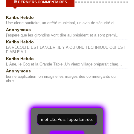
💬 DERNIERS COMMENTAIRES
Karibs Hebdo
Une alerte sanitaire, un arrêté municipal, un avis de sécurité ci…
Anonymous
j’espère que les girondins vont dire au président et a sont premi…
Karibs Hebdo
LA RÉCOLTE EST LANCER ,IL Y A QU UNE TECHNIQUE QUI EST
FIABLE A 1…
Karibs Hebdo
L Âne, le Coq et la Grande Table .Un vieux village préparait chaq…
Anonymous
bonne application ,on imagine les marges des commerçants qui
abus…
R
e
c
h