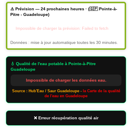
⚠️ Prévision — 24 prochaines heures · (🇬🇵 Pointe-à-
Pitre - Guadeloupe)
Impossible de charger la prévision: Failed to fetch
Données : mise à jour automatique toutes les 30 minutes.
💧 Qualité de l'eau potable
à Pointe-à-Pitre
Guadeloupe
Impossible de charger les données eau.
Source : Hub'Eau / Saur Guadeloupe -
la Carte de la qualité
de l'eau en Guadeloupe
❌ Erreur récupération qualité air