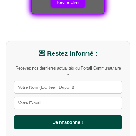
e
r
c
h
e
r
u
n
m
💌 Restez informé :
o
t
Recevez nos dernières actualités du Portail Communautaire
-
....
c
l
é
s
u
r
l
e
s
Je m'abonne !
i
t