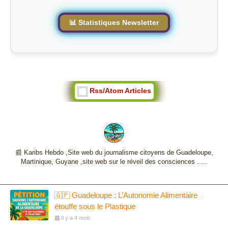
e
📊 Statistiques Newsletter
Rss/Atom Articles
📰 Karibs Hebdo ,Site web du journalisme citoyens de Guadeloupe,
Martinique, Guyane ,site web sur le réveil des consciences .....
🇬🇵 Guadeloupe : L’Autonomie Alimentaire
étouffe sous le Plastique
Il y a 4 mois