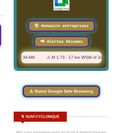
🌎 Annuaire entreprises
📢 Alertes Séismes
A - 12:34:34 AM
⚠️ M 1.73 - 17 km WSW of Johannesburg, CA - 
⚠️ Statut Google Safe Browsing
🌀 SUIVI CYCLONIQUE
Mise à jour automatique toutes les 6h par le National Hurricane