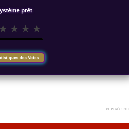
ystème prêt
★
★
★
★
atistiques des Votes
PLUS RÉCENT