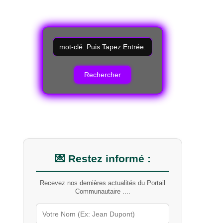
R
e
c
h
e
r
c
h
e
r
u
n
m
💌 Restez informé :
o
t
Recevez nos dernières actualités du Portail
-
Communautaire ....
c
l
é
s