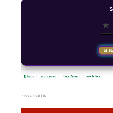
S
★
📊 St
📰 Infos
économies
Faits Divers
faux billets
PLUS ANCIENNE