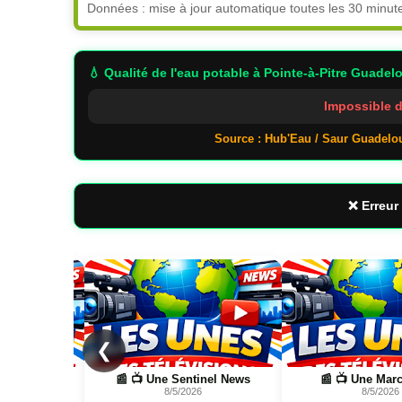
Données : mise à jour automatique toutes les 30 minut
💧 Qualité de l'eau potable
à Pointe-à-Pitre Guadel
Impossible d
Source : Hub'Eau / Saur Guadelo
❌ Erreur 
Page
Page
❮
nel News
📰 📺 Une Marc Touati
📰 📺 Une Wild Natur
8/5/2026
FR