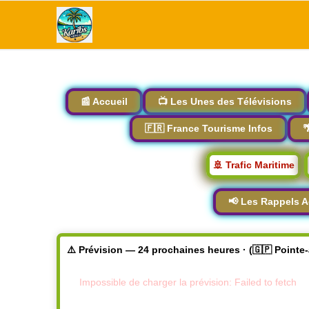
📰 Accueil
📺 Les Unes des Télévisions
🇫🇷 France Tourisme Infos

🚢 Trafic Maritime
📢 Les Rappels A
⚠️ Prévision — 24 prochaines heures · (🇬🇵 Pointe
Impossible de charger la prévision: Failed to fetch