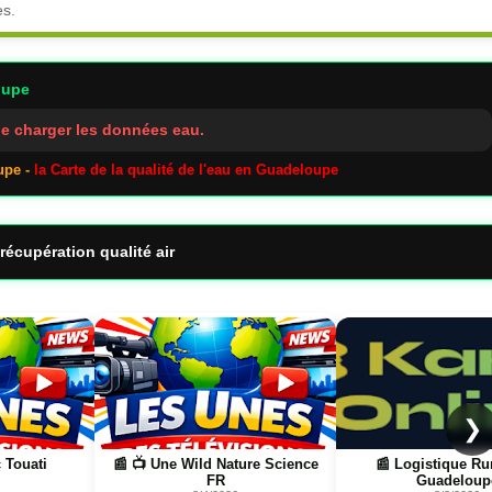
es.
oupe
e charger les données eau.
upe -
la Carte de la qualité de l'eau en Guadeloupe
récupération qualité air
Page
Page
❯
e Science
📰 Logistique Rungis →
📰 📺 Une La pétanq
Guadeloupe
boulistenaute