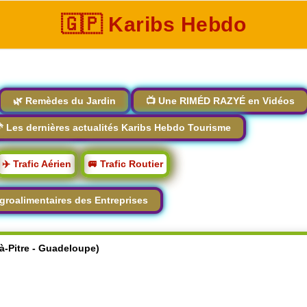
🇬🇵 Karibs Hebdo
🌿 Remèdes du Jardin
📺 Une RIMÉD RAZYÉ en Vidéos
 Les dernières actualités Karibs Hebdo Tourisme
✈️ Trafic Aérien
🚐 Trafic Routier
groalimentaires des Entreprises
-à-Pitre - Guadeloupe)