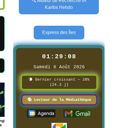
🔍 Moteur de Recherche IA
Karibs Hebdo
Express des Îles
01:29:09
Samedi 8 Août 2026
🌘 Dernier croissant — 28%
(24.3 j)
Page
Page
📚 Lecteur de la Médiathèque
ue des
📰 📺 Une Réunion la 1ère
📰 📺 Une Guadeloupe l
s
8/3/2026
8/3/2026