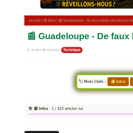
e
m
é
d
Accueil
📰 Infos
📰 Guadeloupe - De faux billets circulent en 
i
c
📰 Guadeloupe - De faux b
i
n
a
· ☕ 1 min de lecture
Technique
l
e
🏷️ Mots Clefs -
📰 Infos
📚
📰 Infos
: 1 / 423 articles lus