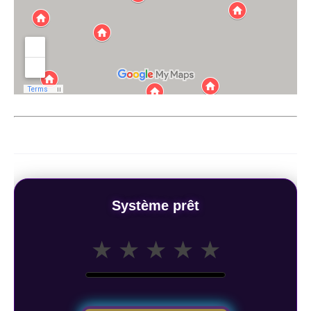
Système prêt
★
★
★
★
★