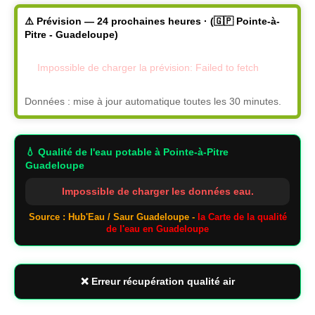
⚠️ Prévision — 24 prochaines heures · (🇬🇵 Pointe-à-
Pitre - Guadeloupe)
Impossible de charger la prévision: Failed to fetch
Données : mise à jour automatique toutes les 30 minutes.
💧 Qualité de l'eau potable
à Pointe-à-Pitre
Guadeloupe
Impossible de charger les données eau.
Source : Hub'Eau / Saur Guadeloupe -
la Carte de la qualité
de l'eau en Guadeloupe
❌ Erreur récupération qualité air