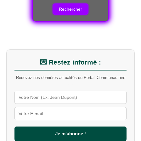
c
h
e
r
c
h
e
r
u
n
m
💌 Restez informé :
o
t
Recevez nos dernières actualités du Portail Communautaire
-
....
c
l
é
s
u
r
l
e
s
Je m'abonne !
i