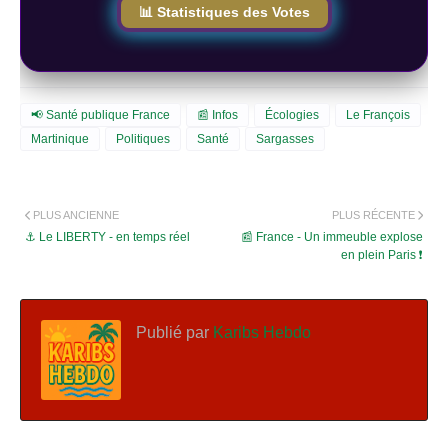
📊 Statistiques des Votes
📢 Santé publique France
📰 Infos
Écologies
Le François
Martinique
Politiques
Santé
Sargasses
PLUS ANCIENNE
PLUS RÉCENTE
⚓️ Le LIBERTY - en temps réel
📰 France - Un immeuble explose
en plein Paris ❗
Publié par
Karibs Hebdo