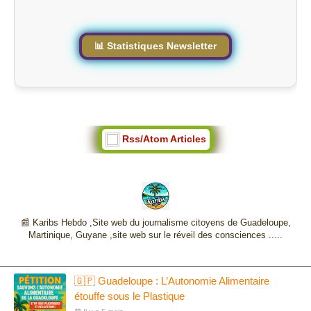
t
e
📊 Statistiques Newsletter
Rss/Atom Articles
📰 Karibs Hebdo ,Site web du journalisme citoyens de Guadeloupe,
Martinique, Guyane ,site web sur le réveil des consciences .....
🇬🇵 Guadeloupe : L’Autonomie Alimentaire
étouffe sous le Plastique