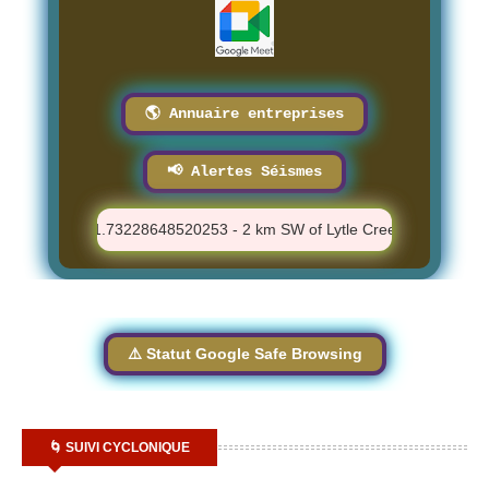
🌎 Annuaire entreprises
📢 Alertes Séismes
⚠️ M 1.73228648520253 - 2 km SW of Lytle Creek, CA - 11:44:2
⚠️ Statut Google Safe Browsing
🌀 SUIVI CYCLONIQUE