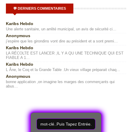
💬 DERNIERS COMMENTAIRES
Karibs Hebdo
Une alerte sanitaire, un arrêté municipal, un avis de sécurité ci…
Anonymous
j’espère que les girondins vont dire au président et a sont premi…
Karibs Hebdo
LA RÉCOLTE EST LANCER ,IL Y A QU UNE TECHNIQUE QUI EST
FIABLE A 1…
Karibs Hebdo
L Âne, le Coq et la Grande Table .Un vieux village préparait chaq…
Anonymous
bonne application ,on imagine les marges des commerçants qui
abus…
R
e