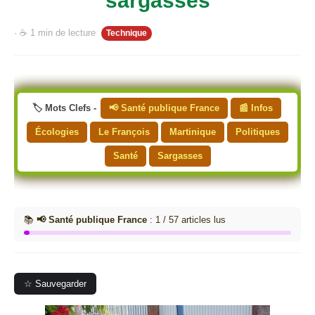
sargasses
· ☕ 1 min de lecture
Technique
🏷️ Mots Clefs -
📢 Santé publique France
📰 Infos
Écologies
Le François
Martinique
Politiques
Santé
Sargasses
📚
📢 Santé publique France
: 1 / 57 articles lus
☆ Sauvegarder