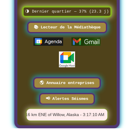
🌗 Dernier quartier — 37% (23.3 j)
📚 Lecteur de la Médiathèque
🌎 Annuaire entreprises
📢 Alertes Séismes
⚠️ M 1.8 - 16 km ENE of Willow, Alaska - 3:17:10 AM
⚠️ M 1.14 -