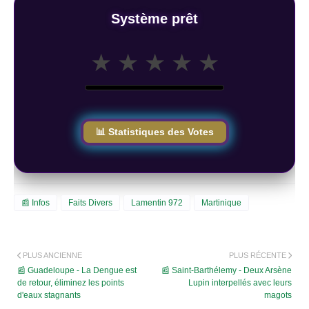
Système prêt
★
★
★
★
★
📊 Statistiques des Votes
📰 Infos
Faits Divers
Lamentin 972
Martinique
PLUS ANCIENNE
PLUS RÉCENTE
📰 Guadeloupe - La Dengue est
📰 Saint-Barthélemy - Deux Arsène
de retour, éliminez les points
Lupin interpellés avec leurs
d'eaux stagnants
magots