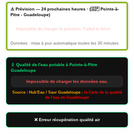
⚠️ Prévision — 24 prochaines heures · (🇬🇵 Pointe-à-
Pitre - Guadeloupe)
Impossible de charger la prévision: Failed to fetch
Données : mise à jour automatique toutes les 30 minutes.
💧 Qualité de l'eau potable
à Pointe-à-Pitre
Guadeloupe
Impossible de charger les données eau.
Source : Hub'Eau / Saur Guadeloupe -
la Carte de la qualité
de l'eau en Guadeloupe
❌ Erreur récupération qualité air