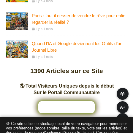
Il y a 4 mois
Paris : faut-il cesser de vendre le rêve pour enfin
regarder la réalité ?
Il y a 1 mois
Quand l’IA et Google deviennent les Outils d’un
Journal Libre
Il y a 4 mois
1390
Articles sur ce Site
🌎 Total Visiteurs Uniques depuis le début
Sur le Portail Communautaire
📖
A+
A−
🍪 Ce site utilise le stockage local de votre navigateur pour mémoriser
Nombre total de pages vues sur ce Site
vos préférences (mode sombre, taille du texte, vote sur les articles) et
des outils de mesure d'audience (Google Analytics). Ces données