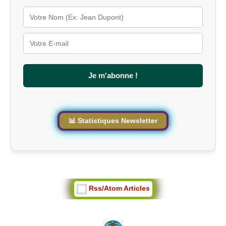
l
é
s
u
r
l
e
s
Je m'abonne !
i
t
e
📊 Statistiques Newsletter
Rss/Atom Articles