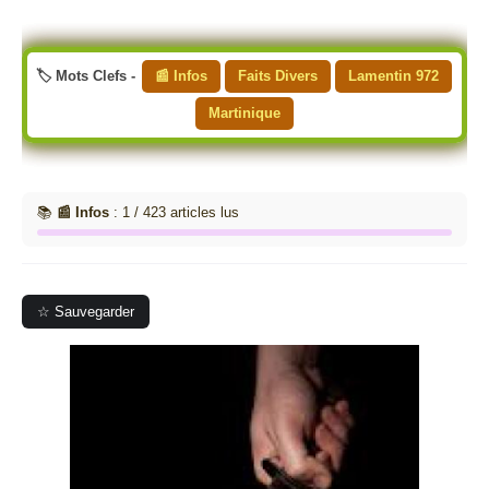
🏷️ Mots Clefs -
📰 Infos
Faits Divers
Lamentin 972
Martinique
📚
📰 Infos
: 1 / 423 articles lus
☆ Sauvegarder