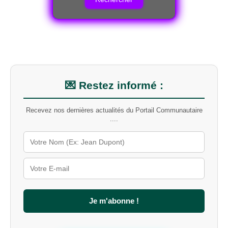
e
r
c
h
e
r
u
n
m
💌 Restez informé :
o
t
Recevez nos dernières actualités du Portail Communautaire
-
....
c
l
é
s
u
r
l
e
s
Je m'abonne !
i
t
e