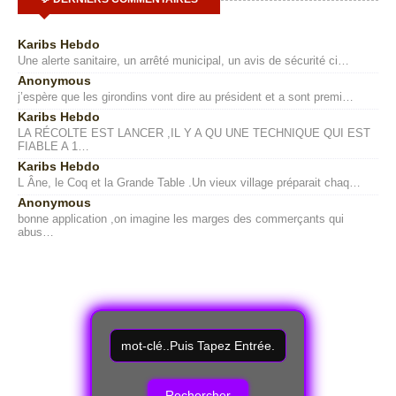
Karibs Hebdo
Une alerte sanitaire, un arrêté municipal, un avis de sécurité ci…
Anonymous
j’espère que les girondins vont dire au président et a sont premi…
Karibs Hebdo
LA RÉCOLTE EST LANCER ,IL Y A QU UNE TECHNIQUE QUI EST
FIABLE A 1…
Karibs Hebdo
L Âne, le Coq et la Grande Table .Un vieux village préparait chaq…
Anonymous
bonne application ,on imagine les marges des commerçants qui
abus…
R
e
c
h