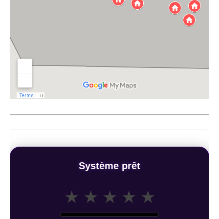
Système prêt
★
★
★
★
★