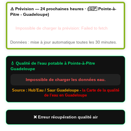
⚠️ Prévision — 24 prochaines heures · (🇬🇵 Pointe-à-
Pitre - Guadeloupe)
Impossible de charger la prévision: Failed to fetch
Données : mise à jour automatique toutes les 30 minutes.
💧 Qualité de l'eau potable
à Pointe-à-Pitre
Guadeloupe
Impossible de charger les données eau.
Source : Hub'Eau / Saur Guadeloupe -
la Carte de la qualité
de l'eau en Guadeloupe
❌ Erreur récupération qualité air