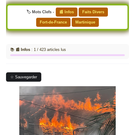
🏷️ Mots Clefs -
📰 Infos
Faits Divers
Fort-de-France
Martinique
📚
📰 Infos
: 1 / 423 articles lus
☆ Sauvegarder