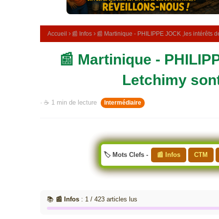
e
m
é
d
Accueil
📰 Infos
📰 Martinique - PHILIPPE JOCK ,les intérêts d
i
c
📰 Martinique - PHILIP
i
n
a
Letchimy sont 
l
e
· ☕ 1 min de lecture
Intermédiaire
🏷️ Mots Clefs -
📰 Infos
CTM
📚
📰 Infos
: 1 / 423 articles lus