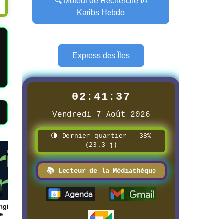
🔍 Moteur de Recherche IA
Karibs Hebdo
Express des Îles
02:41:38
Vendredi 7 Août 2026
🌗 Dernier quartier — 38%
(23.3 j)
Page
Page
📚 Lecteur de la Médiathèque
ue des
📰 📺 Une Réunion la 1ère
📰 📺 Une Guadeloupe l
8/3/2026
8/3/2026