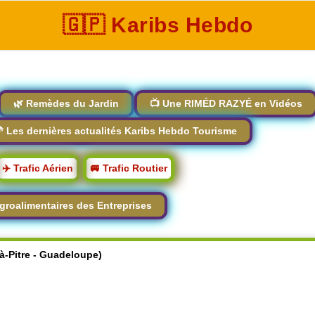
🇬🇵 Karibs Hebdo
🌿 Remèdes du Jardin
📺 Une RIMÉD RAZYÉ en Vidéos
 Les dernières actualités Karibs Hebdo Tourisme
✈️ Trafic Aérien
🚐 Trafic Routier
groalimentaires des Entreprises
-à-Pitre - Guadeloupe)