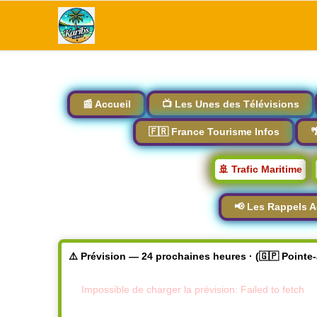
📰 Accueil
📺 Les Unes des Télévisions
🇫🇷 France Tourisme Infos

🚢 Trafic Maritime
📢 Les Rappels A
⚠️ Prévision — 24 prochaines heures · (🇬🇵 Pointe
Impossible de charger la prévision: Failed to fetch