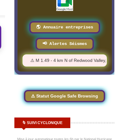
🌎 Annuaire entreprises
📢 Alertes Séismes
02 AM
⚠️ M 1.49 - 4 km N of Redwood Valley, CA - 2:10:38 AM
⚠️ Statut Google Safe Browsing
🌀 SUIVI CYCLONIQUE
Mise à jour automatique toutes les 6h par le National Hurricane