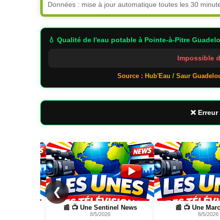
Données : mise à jour automatique toutes les 30 minut
💧 Qualité de l'eau potable
à Pointe-à-Pitre Guadel
Impossible d
Source : Hub'Eau / Saur Guadelo
❌ Erreur 
Page
Page
❮
el News
📰 📺 Une Marc Touati
📰 📺 Une Wild Natur
8/5/2026
FR