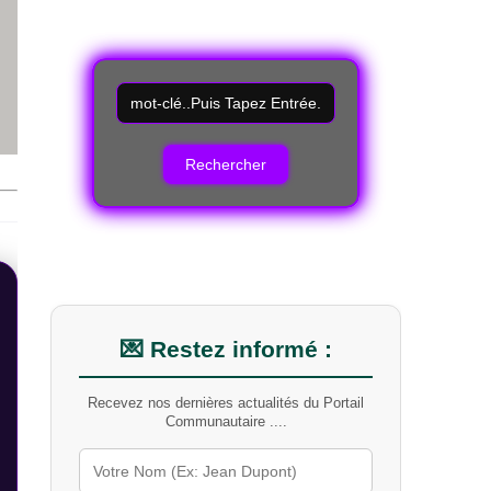
R
e
c
h
e
r
c
h
e
r
u
n
m
💌 Restez informé :
o
t
Recevez nos dernières actualités du Portail
-
Communautaire ....
c
l
é
s