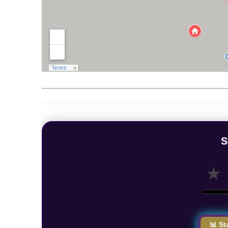
S
★
📊 St