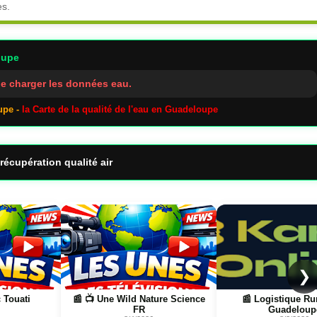
es.
oupe
e charger les données eau.
upe -
la Carte de la qualité de l'eau en Guadeloupe
récupération qualité air
Page
Page
❯
e Science
📰 Logistique Rungis →
📰 📺 Une La pétanq
Guadeloupe
boulistenautes