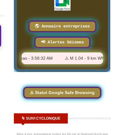
🌎 Annuaire entreprises
📢 Alertes Séismes
land, Texas - 3:58:32 AM
⚠️ M 1.04 - 9 km WNW of Cobb, CA - 3:
⚠️ Statut Google Safe Browsing
🌀 SUIVI CYCLONIQUE
Mise à jour automatique toutes les 6h par le National Hurricane