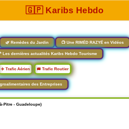
🇬🇵 Karibs Hebdo
🌿 Remèdes du Jardin
📺 Une RIMÉD RAZYÉ en Vidéos
 Les dernières actualités Karibs Hebdo Tourisme
✈️ Trafic Aérien
🚐 Trafic Routier
groalimentaires des Entreprises
-à-Pitre - Guadeloupe)