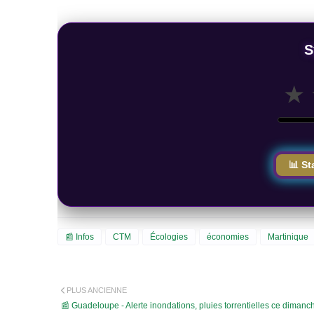
S
★
📊 St
📰 Infos
CTM
Écologies
économies
Martinique
PLUS ANCIENNE
📰 Guadeloupe - Alerte inondations, pluies torrentielles ce dimanc