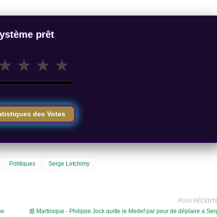
ystème prêt
★
★
★
★
atistiques des Votes
Politiques
Serge Letchimy
PLUS RÉCENT
he
📰 Martinique - Philippe Jock quitte le Medef par peur de déplaire a Se