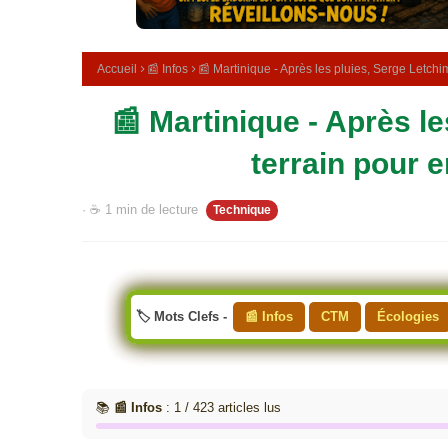
e
m
é
d
Accueil
📰 Infos
📰 Martinique - Après les pluies, Serge Letchim
i
c
📰 Martinique - Après le
i
n
a
terrain pour e
l
e
· ☕ 1 min de lecture
Technique
🏷️ Mots Clefs -
📰 Infos
CTM
Écologies
📚
📰 Infos
: 1 / 423 articles lus