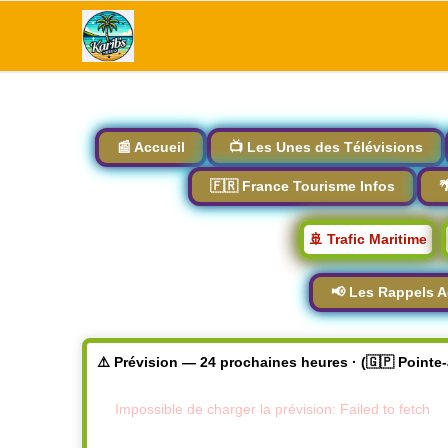
📰 Accueil
📺 Les Unes des Télévisions
🇫🇷 France Tourisme Infos

🚢 Trafic Maritime
📢 Les Rappels A
⚠️ Prévision — 24 prochaines heures · (🇬🇵 Pointe
Impossible de charger la prévision: Failed to fetch