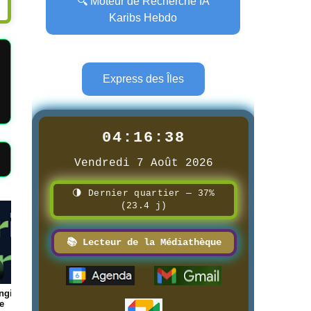
🔍 Moteur de Recherche IA
Karibs Hebdo
Express des Îles
04:16:40
Vendredi 7 Août 2026
🌗 Dernier quartier — 37%
(23.4 j)
Page
Page
📚 Lecteur de la Médiathèque
ue des
📰 📺 Une Réunion la 1ère
📰 📺 Une Guadeloupe l
8/3/2026
8/3/2026