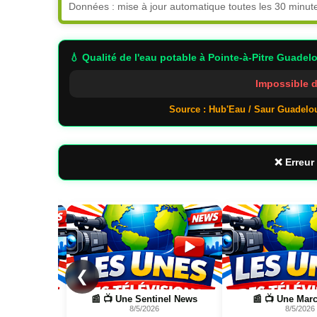
Données : mise à jour automatique toutes les 30 minut
💧 Qualité de l'eau potable
à Pointe-à-Pitre Guadel
Impossible d
Source : Hub'Eau / Saur Guadelo
❌ Erreur 
Page
Page
❮
el News
📰 📺 Une Marc Touati
📰 📺 Une Wild Natur
8/5/2026
FR