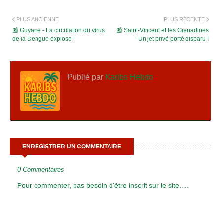
PLUS ANCIENNE
PLUS RÉCENTE
📰 Guyane - La circulation du virus
📰 Saint-Vincent et les Grenadines
de la Dengue explose !
- Un jet privé porté disparu !
Publié par
Karibs Hebdo
ENREGISTRER UN COMMENTAIRE
0 Commentaires
Pour commenter, pas besoin d’être inscrit sur le site.....