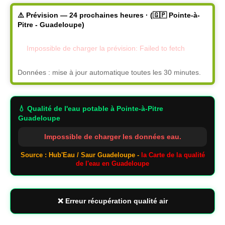
⚠️ Prévision — 24 prochaines heures · (🇬🇵 Pointe-à-
Pitre - Guadeloupe)
Impossible de charger la prévision: Failed to fetch
Données : mise à jour automatique toutes les 30 minutes.
💧 Qualité de l'eau potable
à Pointe-à-Pitre
Guadeloupe
Impossible de charger les données eau.
Source : Hub'Eau / Saur Guadeloupe -
la Carte de la qualité
de l'eau en Guadeloupe
❌ Erreur récupération qualité air