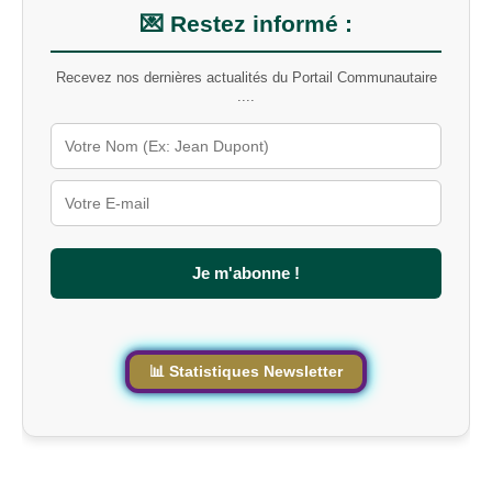
m
💌 Restez informé :
o
t
Recevez nos dernières actualités du Portail Communautaire
-
....
c
l
é
s
u
r
l
e
s
Je m'abonne !
i
t
e
📊 Statistiques Newsletter