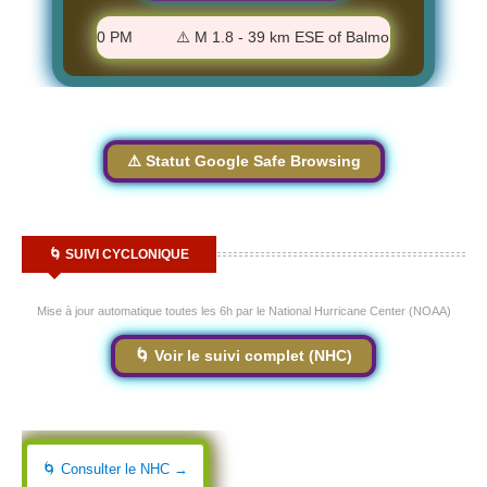
 CA - 8:51:40 PM
⚠️ M 1.8 - 39 km ESE of Balmorhea, Texas - 9:3
⚠️ Statut Google Safe Browsing
🌀 SUIVI CYCLONIQUE
Mise à jour automatique toutes les 6h par le National Hurricane Center (NOAA)
🌀 Voir le suivi complet (NHC)
🌀 Consulter le NHC →