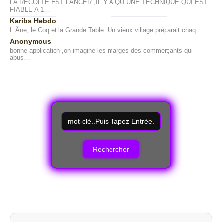
LA RÉCOLTE EST LANCER ,IL Y A QU UNE TECHNIQUE QUI EST
FIABLE A 1…
Karibs Hebdo
L Âne, le Coq et la Grande Table .Un vieux village préparait chaq…
Anonymous
bonne application ,on imagine les marges des commerçants qui
abus…
R
e
c
h
e
r
c
h
e
r
u
n