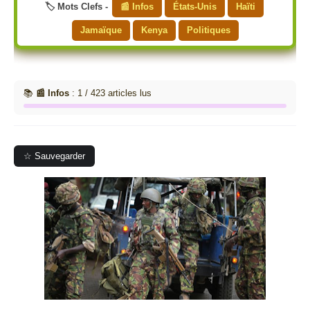
🏷️ Mots Clefs -
📰 Infos
États-Unis
Haïti
Jamaïque
Kenya
Politiques
📚
📰 Infos
: 1 / 423 articles lus
☆ Sauvegarder