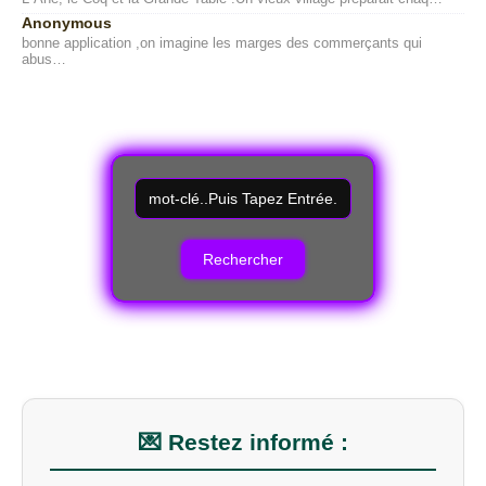
Anonymous
bonne application ,on imagine les marges des commerçants qui
abus…
R
e
c
h
e
r
c
h
e
r
u
n
m
💌 Restez informé :
o
t