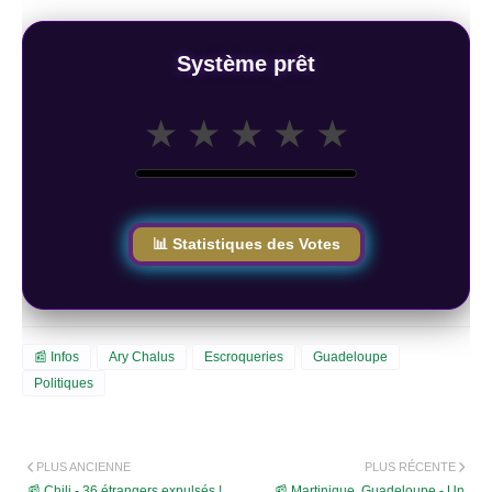
Système prêt
★
★
★
★
★
📊 Statistiques des Votes
📰 Infos
Ary Chalus
Escroqueries
Guadeloupe
Politiques
PLUS ANCIENNE
PLUS RÉCENTE
📰 Chili - 36 étrangers expulsés !
📰 Martinique ,Guadeloupe - Un