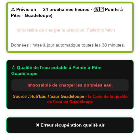
⚠️ Prévision — 24 prochaines heures · (🇬🇵 Pointe-à-
Pitre - Guadeloupe)
Impossible de charger la prévision: Failed to fetch
Données : mise à jour automatique toutes les 30 minutes.
💧 Qualité de l'eau potable
à Pointe-à-Pitre
Guadeloupe
Impossible de charger les données eau.
Source : Hub'Eau / Saur Guadeloupe -
la Carte de la qualité
de l'eau en Guadeloupe
❌ Erreur récupération qualité air