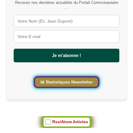
Recevez nos dernières actualités du Portail Communautaire
-
....
c
l
é
s
u
r
l
e
s
Je m'abonne !
i
t
e
📊 Statistiques Newsletter
Rss/Atom Articles