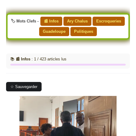
🏷️ Mots Clefs -
📰 Infos
Ary Chalus
Escroqueries
Guadeloupe
Politiques
📚
📰 Infos
: 1 / 423 articles lus
☆ Sauvegarder