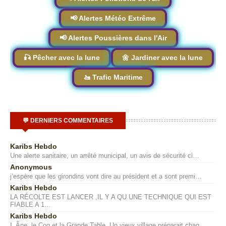
📢 Alertes Météo Extrême
📢 Alertes Poussières dans l'Air
🎣 Pêcher avec la lune
🌼 Jardiner avec la lune
🚤 Trafic Maritime
💬 DERNIERS COMMENTAIRES
Karibs Hebdo
Une alerte sanitaire, un arrêté municipal, un avis de sécurité ci…
Anonymous
j’espère que les girondins vont dire au président et a sont premi…
Karibs Hebdo
LA RÉCOLTE EST LANCER ,IL Y A QU UNE TECHNIQUE QUI EST
FIABLE A 1…
Karibs Hebdo
L Âne, le Coq et la Grande Table .Un vieux village préparait chaq…