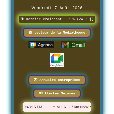
Vendredi 7 Août 2026
🌘 Dernier croissant — 29% (24.2 j)
📚 Lecteur de la Médiathèque
🌎 Annuaire entreprises
📢 Alertes Séismes
ide, CA - 10:43:15 PM
⚠️ M 1.61 - 7 km NNW of Ocotillo, CA - 1