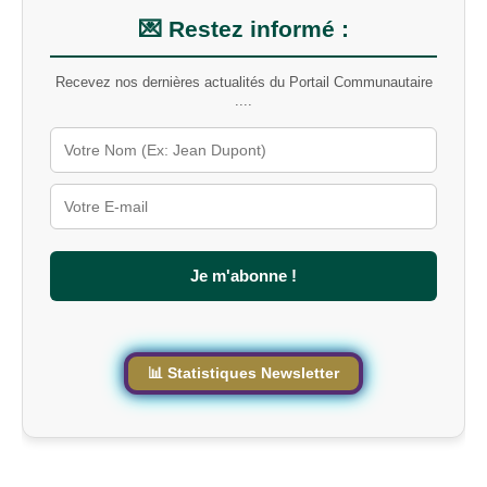
n
m
💌 Restez informé :
o
t
Recevez nos dernières actualités du Portail Communautaire
-
....
c
l
é
s
u
r
l
e
s
Je m'abonne !
i
t
e
📊 Statistiques Newsletter