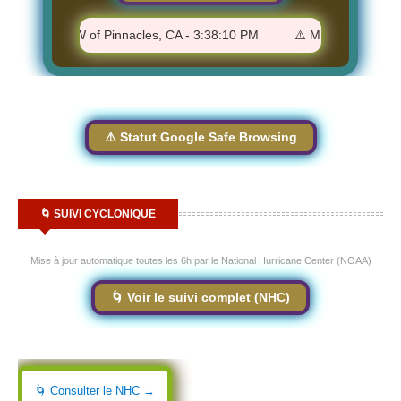
km NNW of Pinnacles, CA - 3:38:10 PM
⚠️ M 1.82 - 4 km SSW of V
⚠️ Statut Google Safe Browsing
🌀 SUIVI CYCLONIQUE
Mise à jour automatique toutes les 6h par le National Hurricane Center (NOAA)
🌀 Voir le suivi complet (NHC)
🌀 Consulter le NHC →