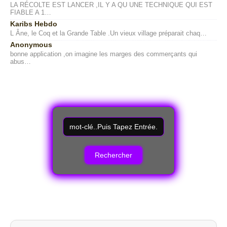
LA RÉCOLTE EST LANCER ,IL Y A QU UNE TECHNIQUE QUI EST
FIABLE A 1…
Karibs Hebdo
L Âne, le Coq et la Grande Table .Un vieux village préparait chaq…
Anonymous
bonne application ,on imagine les marges des commerçants qui
abus…
R
e
c
h
e
r
c
h
e
r
u