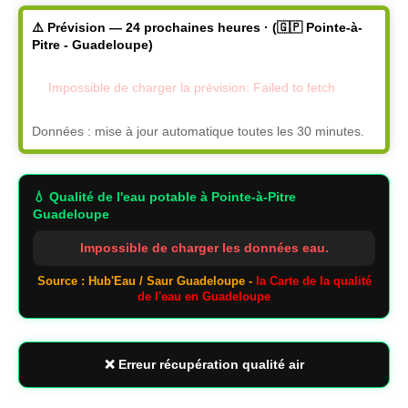
⚠️ Prévision — 24 prochaines heures · (🇬🇵 Pointe-à-
Pitre - Guadeloupe)
Impossible de charger la prévision: Failed to fetch
Données : mise à jour automatique toutes les 30 minutes.
💧 Qualité de l'eau potable
à Pointe-à-Pitre
Guadeloupe
Impossible de charger les données eau.
Source : Hub'Eau / Saur Guadeloupe -
la Carte de la qualité
de l'eau en Guadeloupe
❌ Erreur récupération qualité air