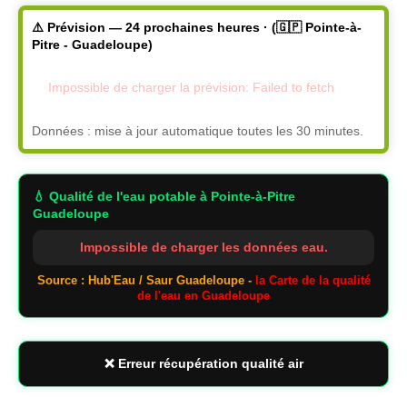
⚠️ Prévision — 24 prochaines heures · (🇬🇵 Pointe-à-
Pitre - Guadeloupe)
Impossible de charger la prévision: Failed to fetch
Données : mise à jour automatique toutes les 30 minutes.
💧 Qualité de l'eau potable
à Pointe-à-Pitre
Guadeloupe
Impossible de charger les données eau.
Source : Hub'Eau / Saur Guadeloupe -
la Carte de la qualité
de l'eau en Guadeloupe
❌ Erreur récupération qualité air