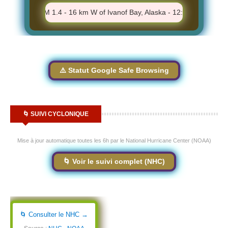
M
⚠️ M 1.4 - 16 km W of Ivanof Bay, Alaska - 12:06:30 PM
⚠️
⚠️ Statut Google Safe Browsing
🌀 SUIVI CYCLONIQUE
Mise à jour automatique toutes les 6h par le National Hurricane Center (NOAA)
🌀 Voir le suivi complet (NHC)
🌀 Consulter le NHC →