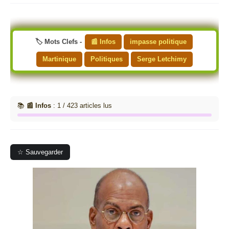
🏷️ Mots Clefs -
📰 Infos
impasse politique
Martinique
Politiques
Serge Letchimy
📚
📰 Infos
: 1 / 423 articles lus
☆ Sauvegarder