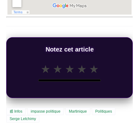
Notez cet article
★
★
★
★
★
📰 Infos
impasse politique
Martinique
Politiques
Serge Letchimy