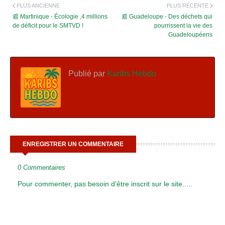
PLUS ANCIENNE
PLUS RÉCENTE
📰 Martinique - Écologie ,4 millions
📰 Guadeloupe - Des déchets qui
de déficit pour le SMTVD !
pourrissent la vie des
Guadeloupéens
Publié par
Karibs Hebdo
ENREGISTRER UN COMMENTAIRE
0 Commentaires
Pour commenter, pas besoin d’être inscrit sur le site.....