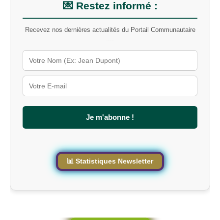
m
💌 Restez informé :
o
t
Recevez nos dernières actualités du Portail Communautaire
-
....
c
l
é
s
u
r
l
e
s
Je m'abonne !
i
t
e
📊 Statistiques Newsletter