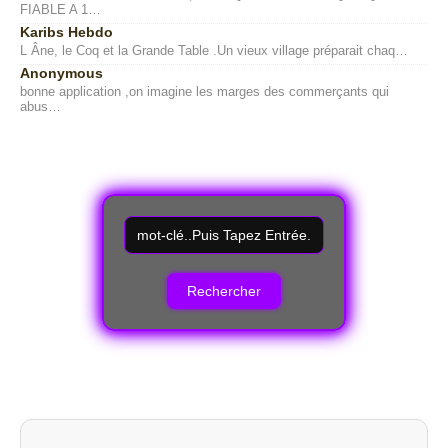
FIABLE A 1…
Karibs Hebdo
L Âne, le Coq et la Grande Table .Un vieux village préparait chaq…
Anonymous
bonne application ,on imagine les marges des commerçants qui
abus…
R
e
c
h
e
r
c
h
e
r
u
n