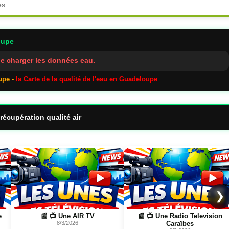
es.
oupe
e charger les données eau.
upe -
la Carte de la qualité de l'eau en Guadeloupe
récupération qualité air
Page
Page
❯
e
📰 📺 Une AIR TV
📰 📺 Une Radio Television
8/3/2026
Caraïbes