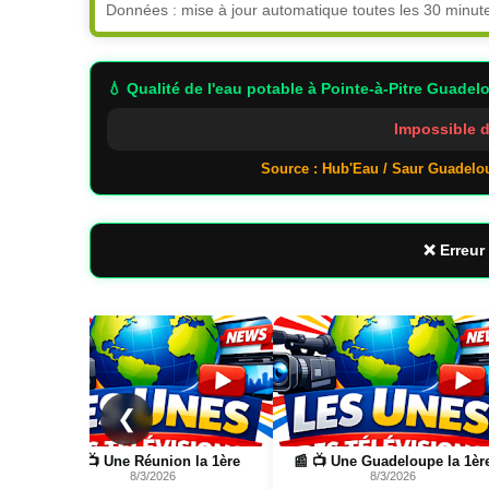
Données : mise à jour automatique toutes les 30 minut
💧 Qualité de l'eau potable
à Pointe-à-Pitre Guadel
Impossible d
Source : Hub'Eau / Saur Guadelo
❌ Erreur 
Page
Page
❮
s
📰 📺 Une Réunion la 1ère
📰 📺 Une Guadeloupe la 1èr
8/3/2026
8/3/2026