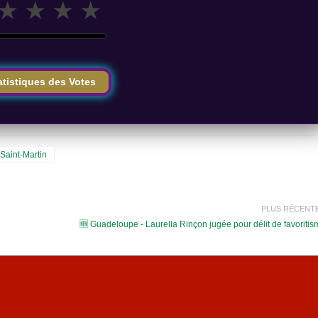
★
★
★
★
atistiques des Votes
Saint-Martin
PLUS RÉCENT
🆕 Guadeloupe - Laurella Rinçon jugée pour délit de favoritis