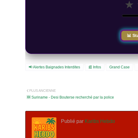
★
📊 St
📢 Alertes Baignades Interdites
📰 Infos
Grand Case
PLUS ANCIENNE
🆕 Suriname - Desi Bouterse recherché par la police
Publié par
Karibs Hebdo