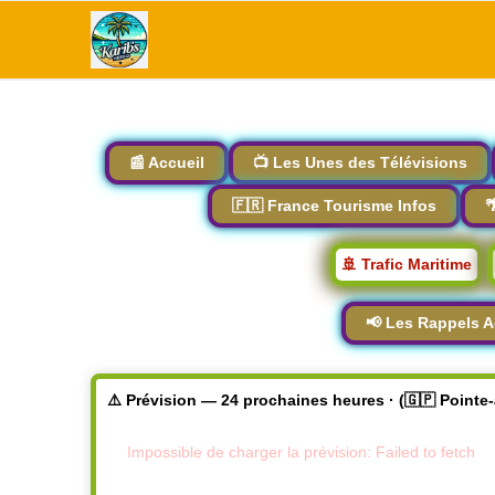
📰 Accueil
📺 Les Unes des Télévisions
🇫🇷 France Tourisme Infos

🚢 Trafic Maritime
📢 Les Rappels A
⚠️ Prévision — 24 prochaines heures · (🇬🇵 Pointe
Impossible de charger la prévision: Failed to fetch