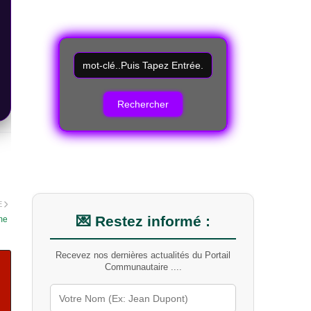
R
e
c
h
e
r
c
h
e
r
u
n
E
m
💌 Restez informé :
me
o
t
Recevez nos dernières actualités du Portail
-
Communautaire ....
c
l
é
s