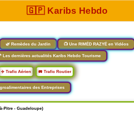
🇬🇵 Karibs Hebdo
🌿 Remèdes du Jardin
📺 Une RIMÉD RAZYÉ en Vidéos
 Les dernières actualités Karibs Hebdo Tourisme
✈️ Trafic Aérien
🚐 Trafic Routier
groalimentaires des Entreprises
-à-Pitre - Guadeloupe)