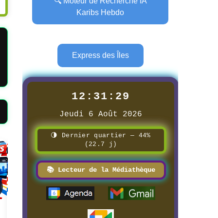
🔍 Moteur de Recherche IA
Karibs Hebdo
Express des Îles
12:31:30
Jeudi 6 Août 2026
🌗 Dernier quartier — 44%
(22.7 j)
Page
Page
📚 Lecteur de la Médiathèque
📰 📺 Une FILINFOTV
📰 Carte qualité de l'eau potable
8/3/2026
de l’île d'Oléron