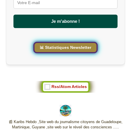
r
l
e
s
Je m'abonne !
i
t
e
📊 Statistiques Newsletter
Rss/Atom Articles
📰 Karibs Hebdo ,Site web du journalisme citoyens de Guadeloupe,
Martinique, Guyane ,site web sur le réveil des consciences .....