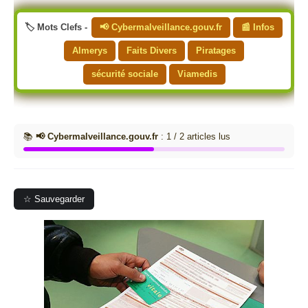
🏷️ Mots Clefs -
📢 Cybermalveillance.gouv.fr
📰 Infos
Almerys
Faits Divers
Piratages
sécurité sociale
Viamedis
📚
📢 Cybermalveillance.gouv.fr
: 1 / 2 articles lus
☆ Sauvegarder