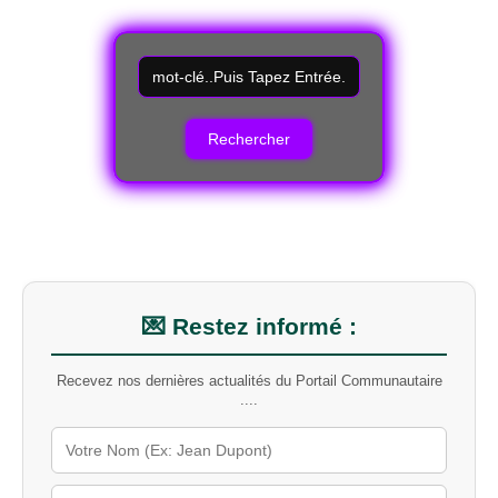
R
e
c
h
e
r
c
h
e
r
u
n
m
💌 Restez informé :
o
t
Recevez nos dernières actualités du Portail Communautaire
-
....
c
l
é
s
u