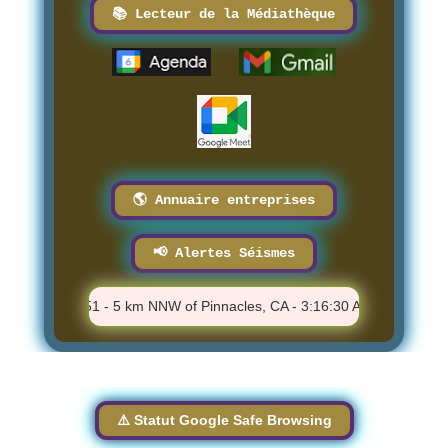
📚 Lecteur de la Médiathèque
🌎 Annuaire entreprises
📢 Alertes Séismes
⚠️ M 1.51 - 5 km NNW of Pinnacles, CA - 3:16:30 AM
⚠️ M 2.1
⚠️ Statut Google Safe Browsing