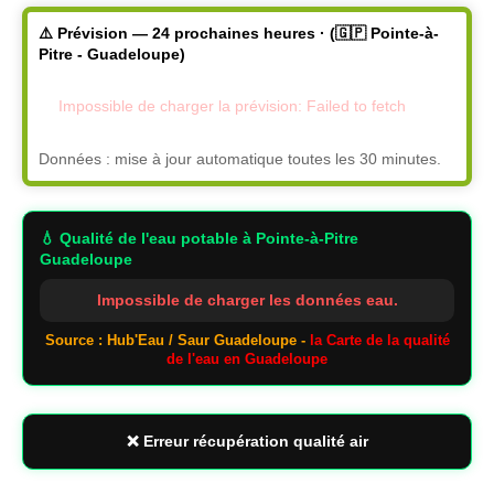
⚠️ Prévision — 24 prochaines heures · (🇬🇵 Pointe-à-
Pitre - Guadeloupe)
Impossible de charger la prévision: Failed to fetch
Données : mise à jour automatique toutes les 30 minutes.
💧 Qualité de l'eau potable
à Pointe-à-Pitre
Guadeloupe
Impossible de charger les données eau.
Source : Hub'Eau / Saur Guadeloupe -
la Carte de la qualité
de l'eau en Guadeloupe
❌ Erreur récupération qualité air