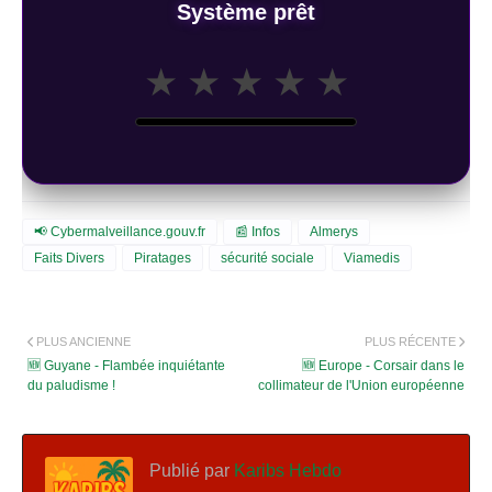
Système prêt
★
★
★
★
★
📢 Cybermalveillance.gouv.fr
📰 Infos
Almerys
Faits Divers
Piratages
sécurité sociale
Viamedis
PLUS ANCIENNE
PLUS RÉCENTE
🆕 Guyane - Flambée inquiétante
🆕 Europe - Corsair dans le
du paludisme !
collimateur de l'Union européenne
Publié par
Karibs Hebdo