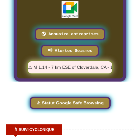
🌎 Annuaire entreprises
📢 Alertes Séismes
16 PM
⚠️ M 1.14 - 7 km ESE of Cloverdale, CA - 12:58:10 PM
⚠️ Statut Google Safe Browsing
🌀 SUIVI CYCLONIQUE