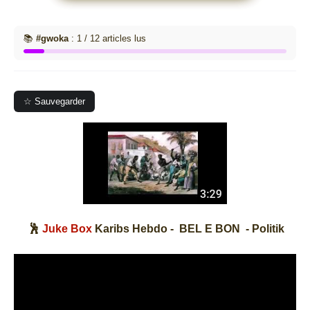
📚
#gwoka
: 1 / 12 articles lus
☆ Sauvegarder
🕺
Juke Box
Karibs Hebdo - BEL E BON - Politik