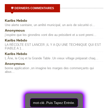
💬 DERNIERS COMMENTAIRES
Karibs Hebdo
Une alerte sanitaire, un arrêté municipal, un avis de sécurité ci…
Anonymous
j’espère que les girondins vont dire au président et a sont premi…
Karibs Hebdo
LA RÉCOLTE EST LANCER ,IL Y A QU UNE TECHNIQUE QUI EST
FIABLE A 1…
Karibs Hebdo
L Âne, le Coq et la Grande Table .Un vieux village préparait chaq…
Anonymous
bonne application ,on imagine les marges des commerçants qui
abus…
R
e