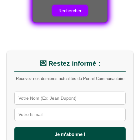
c
h
e
r
c
h
e
r
u
n
m
💌 Restez informé :
o
t
Recevez nos dernières actualités du Portail Communautaire
-
....
c
l
é
s
u
r
l
e
s
Je m'abonne !
i