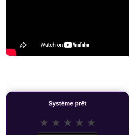
Système prêt
★
★
★
★
★