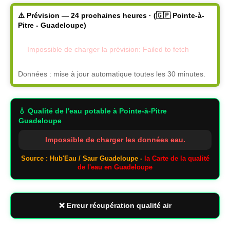
⚠️ Prévision — 24 prochaines heures · (🇬🇵 Pointe-à-
Pitre - Guadeloupe)
Impossible de charger la prévision: Failed to fetch
Données : mise à jour automatique toutes les 30 minutes.
💧 Qualité de l'eau potable
à Pointe-à-Pitre
Guadeloupe
Impossible de charger les données eau.
Source : Hub'Eau / Saur Guadeloupe -
la Carte de la qualité
de l'eau en Guadeloupe
❌ Erreur récupération qualité air