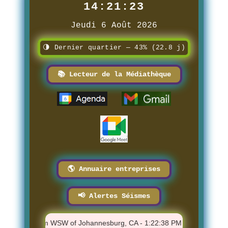
14:21:24
Jeudi 6 Août 2026
🌗 Dernier quartier — 43% (22.8 j)
📚 Lecteur de la Médiathèque
🌎 Annuaire entreprises
📢 Alertes Séismes
0.89 - 16 km WSW of Johannesburg, CA - 1:22:38 PM
⚠️ M 1.31 