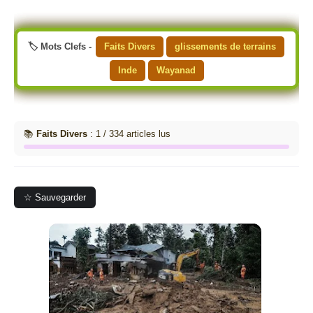
🏷️ Mots Clefs -
Faits Divers
glissements de terrains
Inde
Wayanad
📚
Faits Divers
: 1 / 334 articles lus
☆ Sauvegarder