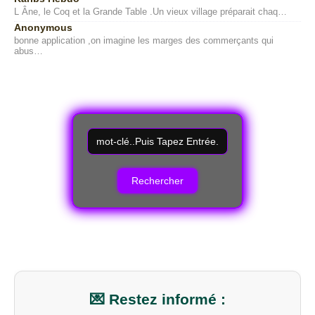
L Âne, le Coq et la Grande Table .Un vieux village préparait chaq…
Anonymous
bonne application ,on imagine les marges des commerçants qui
abus…
R
e
c
h
e
r
c
h
e
r
u
n
m
💌 Restez informé :
o