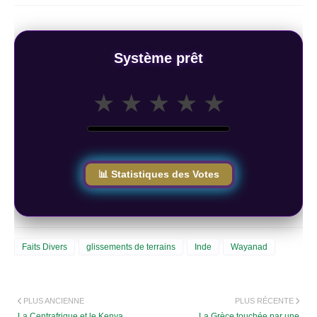
Système prêt
★
★
★
★
★
📊 Statistiques des Votes
Faits Divers
glissements de terrains
Inde
Wayanad
PLUS ANCIENNE
PLUS RÉCENTE
La Centrafrique et le Kenya
La Grèce touchée par une