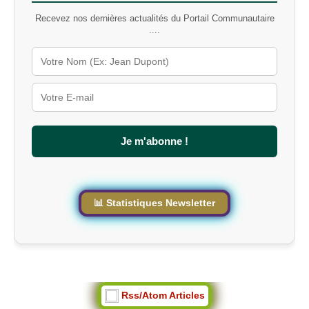
t
Recevez nos dernières actualités du Portail Communautaire
-
....
c
l
é
s
u
r
l
e
s
Je m'abonne !
i
t
e
📊 Statistiques Newsletter
Rss/Atom Articles