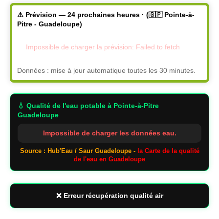
⚠️ Prévision — 24 prochaines heures · (🇬🇵 Pointe-à-
Pitre - Guadeloupe)
Impossible de charger la prévision: Failed to fetch
Données : mise à jour automatique toutes les 30 minutes.
💧 Qualité de l'eau potable
à Pointe-à-Pitre
Guadeloupe
Impossible de charger les données eau.
Source : Hub'Eau / Saur Guadeloupe -
la Carte de la qualité
de l'eau en Guadeloupe
❌ Erreur récupération qualité air