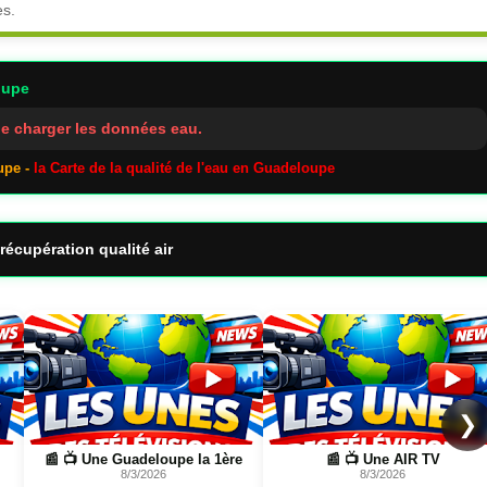
es.
oupe
e charger les données eau.
upe -
la Carte de la qualité de l'eau en Guadeloupe
récupération qualité air
Page
Page
❯
📰 📺 Une Guadeloupe la 1ère
📰 📺 Une AIR TV
8/3/2026
8/3/2026