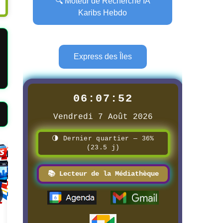
🔍 Moteur de Recherche IA
Karibs Hebdo
Express des Îles
06:07:53
Vendredi 7 Août 2026
🌗 Dernier quartier — 36%
(23.5 j)
Page
Page
📚 Lecteur de la Médiathèque
📰 📺 Une Radio Television
📰 📺 Une FILINFOTV
Caraïbes
8/3/2026