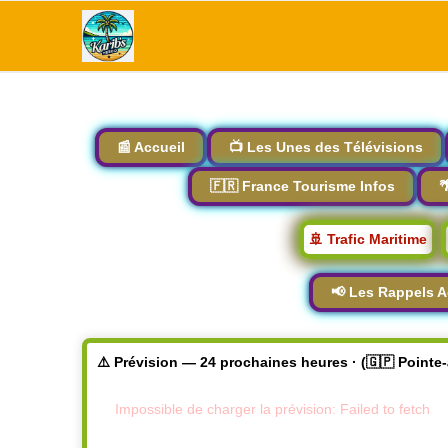
📰 Accueil
📺 Les Unes des Télévisions
🇫🇷 France Tourisme Infos

🚢 Trafic Maritime
📢 Les Rappels A
⚠️ Prévision — 24 prochaines heures · (🇬🇵 Pointe
Impossible de charger la prévision: Failed to fetch