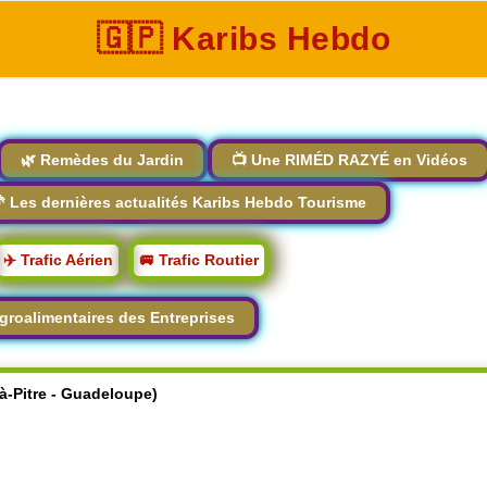
🇬🇵 Karibs Hebdo
🌿 Remèdes du Jardin
📺 Une RIMÉD RAZYÉ en Vidéos
 Les dernières actualités Karibs Hebdo Tourisme
✈️ Trafic Aérien
🚐 Trafic Routier
groalimentaires des Entreprises
-à-Pitre - Guadeloupe)