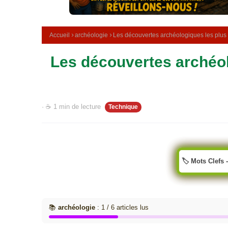
e
m
é
d
Accueil
archéologie
Les découvertes archéologiques les plus
i
c
Les découvertes archéol
i
n
a
l
e
· ☕ 1 min de lecture
Technique
🏷️ Mots Clefs 
📚
archéologie
: 1 / 6 articles lus