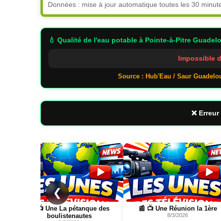
Données : mise à jour automatique toutes les 30 minut
💧 Qualité de l'eau potable
à Pointe-à-Pitre Guadel
Impossible d
Source : Hub'Eau / Saur Guadelo
❌ Erreur 
Page
Page
❮
📰 📺 Une La pétanque des
📰 📺 Une Réunion la 1ère
boulistenautes
8/3/2026