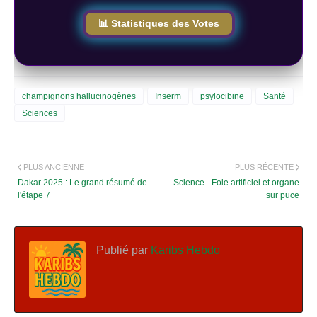
📊 Statistiques des Votes
champignons hallucinogènes
Inserm
psylocibine
Santé
Sciences
PLUS ANCIENNE
PLUS RÉCENTE
Dakar 2025 : Le grand résumé de
Science - Foie artificiel et organe
l'étape 7
sur puce
Publié par
Karibs Hebdo