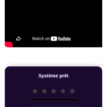
Système prêt
★
★
★
★
★