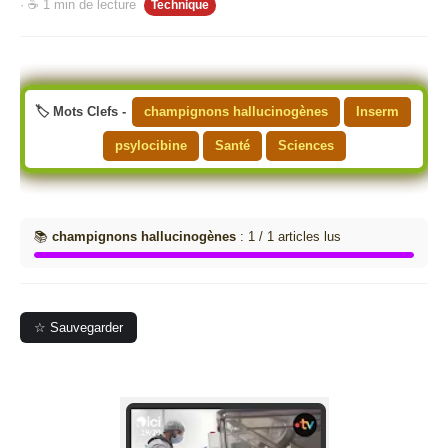
· ☕ 1 min de lecture
Technique
🏷️ Mots Clefs -
champignons hallucinogènes
Inserm
psylocibine
Santé
Sciences
📚
champignons hallucinogènes
: 1 / 1 articles lus
☆ Sauvegarder