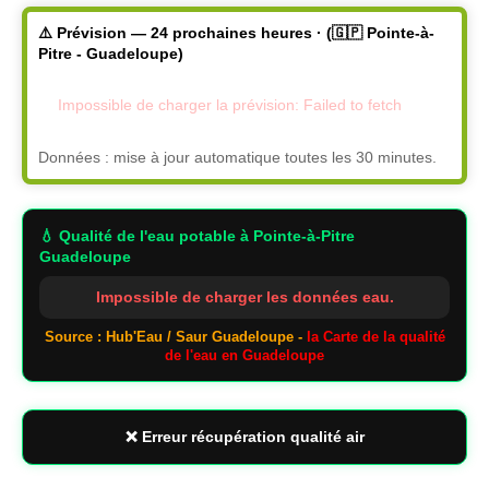
⚠️ Prévision — 24 prochaines heures · (🇬🇵 Pointe-à-
Pitre - Guadeloupe)
Impossible de charger la prévision: Failed to fetch
Données : mise à jour automatique toutes les 30 minutes.
💧 Qualité de l'eau potable
à Pointe-à-Pitre
Guadeloupe
Impossible de charger les données eau.
Source : Hub'Eau / Saur Guadeloupe -
la Carte de la qualité
de l'eau en Guadeloupe
❌ Erreur récupération qualité air