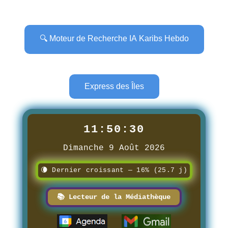
🔍 Moteur de Recherche IA Karibs Hebdo
Express des Îles
11:50:31
Dimanche 9 Août 2026
🌘 Dernier croissant — 16% (25.7 j)
📚 Lecteur de la Médiathèque