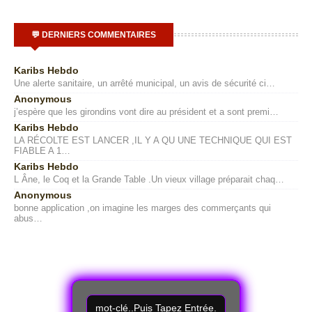
💬 DERNIERS COMMENTAIRES
Karibs Hebdo
Une alerte sanitaire, un arrêté municipal, un avis de sécurité ci…
Anonymous
j’espère que les girondins vont dire au président et a sont premi…
Karibs Hebdo
LA RÉCOLTE EST LANCER ,IL Y A QU UNE TECHNIQUE QUI EST
FIABLE A 1…
Karibs Hebdo
L Âne, le Coq et la Grande Table .Un vieux village préparait chaq…
Anonymous
bonne application ,on imagine les marges des commerçants qui
abus…
R