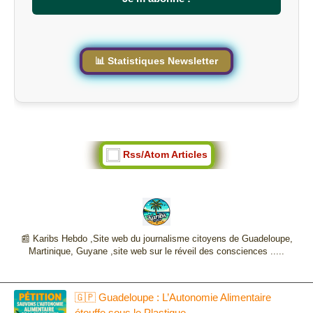
i
t
e
📊 Statistiques Newsletter
Rss/Atom Articles
📰 Karibs Hebdo ,Site web du journalisme citoyens de Guadeloupe,
Martinique, Guyane ,site web sur le réveil des consciences .....
🇬🇵 Guadeloupe : L’Autonomie Alimentaire
étouffe sous le Plastique