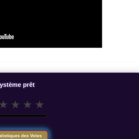
ystème prêt
★
★
★
★
atistiques des Votes