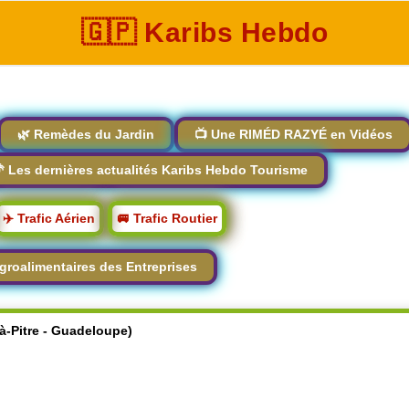
🇬🇵 Karibs Hebdo
🌿 Remèdes du Jardin
📺 Une RIMÉD RAZYÉ en Vidéos
 Les dernières actualités Karibs Hebdo Tourisme
✈️ Trafic Aérien
🚐 Trafic Routier
groalimentaires des Entreprises
-à-Pitre - Guadeloupe)