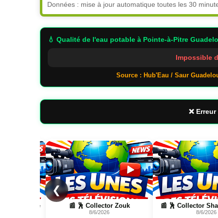
Données : mise à jour automatique toutes les 30 minut
💧 Qualité de l'eau potable
à Pointe-à-Pitre Guadel
Impossible d
Source : Hub'Eau / Saur Guadelo
❌ Erreur 
Page
Page
❮
 Zouk
📰 🕺 Collector Shatta, Bouyon
📰 📺 Une Sentine
8/6/2026
8/5/2026