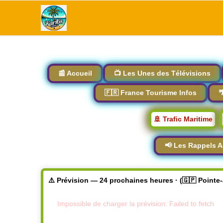
📰 Accueil
📺 Les Unes des Télévisions
🇫🇷 France Tourisme Infos

🚢 Trafic Maritime
📢 Les Rappels A
⚠️ Prévision — 24 prochaines heures · (🇬🇵 Pointe
Impossible de charger la prévision: Failed to fetch