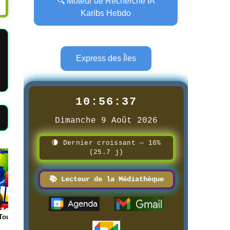
🔍 Moteur de Recherche IA
Karibs Hebdo
Express des Îles
10:56:39
Dimanche 9 Août 2026
🌘 Dernier croissant — 16%
(25.7 j)
Page
Page
📚 Lecteur de la Médiathèque
 Science
📰 Logistique Rungis →
📰 📺 Une La pétanque
Guadeloupe
boulistenautes