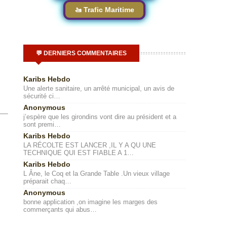
🚤 Trafic Maritime
💬 DERNIERS COMMENTAIRES
Karibs Hebdo
Une alerte sanitaire, un arrêté municipal, un avis de
sécurité ci…
Anonymous
j’espère que les girondins vont dire au président et a
sont premi…
Karibs Hebdo
LA RÉCOLTE EST LANCER ,IL Y A QU UNE
TECHNIQUE QUI EST FIABLE A 1…
Karibs Hebdo
L Âne, le Coq et la Grande Table .Un vieux village
préparait chaq…
Anonymous
bonne application ,on imagine les marges des
commerçants qui abus…