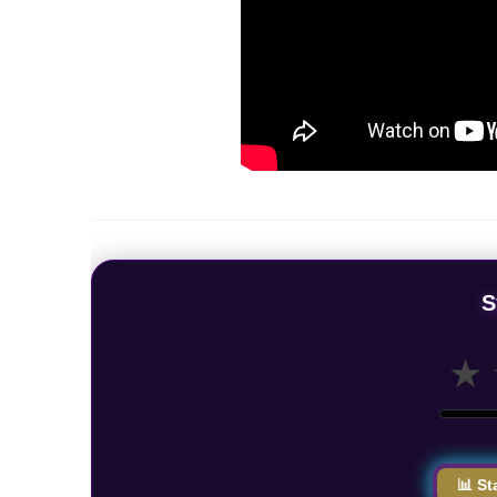
S
★
📊 St