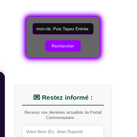
R
e
c
h
e
r
c
h
e
r
u
n
m
💌 Restez informé :
o
t
Recevez nos dernières actualités du Portail
-
Communautaire ....
c
l
é
s