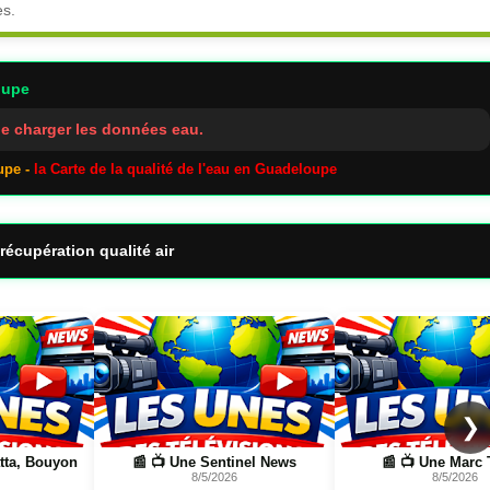
es.
oupe
e charger les données eau.
upe -
la Carte de la qualité de l'eau en Guadeloupe
récupération qualité air
Page
Page
❯
l News
📰 📺 Une Marc Touati
📰 📺 Une Wild Nature
8/5/2026
FR