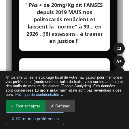
"PAs + de 20mg/Kg dit l'ANSES
depuis 2019 MAIS nos
politocards renâclent et
laissent la "norme" à 90... en
2026 . (!!!) assassins , à trainer
en justice !"
📖
A+
A−
🍪 Ce site utilise le stockage local de votre navigateur pour mémoriser
vos préférences (mode sombre, taille du texte, vote sur les articles) et
@DJAOUIDALAMMALI8613
des outils de mesure d'audience (Google Analytics). Ces données
sont conservées
13 mois maximum
et ne sont pas revendues à des
"Pourquoi on nous informe
tiers.
Politique de confidentialité →
🌙
que maintenant par ce
✓ Tout accepter
✗ Refuser
documentaire au lieu que les
médias parlent d entrisme …..
⚙ Gérer mes préférences
etc et d autres futilités et s