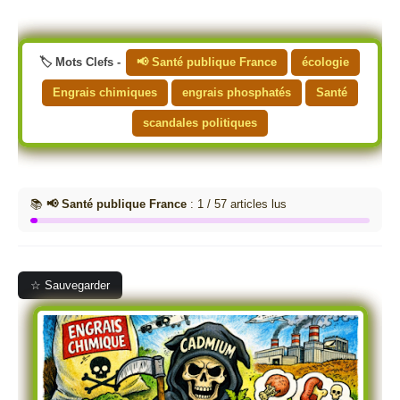
🏷️ Mots Clefs -
📢 Santé publique France
écologie
Engrais chimiques
engrais phosphatés
Santé
scandales politiques
📚
📢 Santé publique France
: 1 / 57 articles lus
☆ Sauvegarder