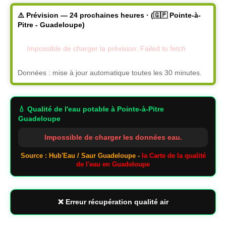
⚠️ Prévision — 24 prochaines heures · (🇬🇵 Pointe-à-
Pitre - Guadeloupe)
Impossible de charger la prévision: Failed to fetch
Données : mise à jour automatique toutes les 30 minutes.
💧 Qualité de l'eau potable
à Pointe-à-Pitre
Guadeloupe
Impossible de charger les données eau.
Source : Hub'Eau / Saur Guadeloupe -
la Carte de la qualité
de l'eau en Guadeloupe
❌ Erreur récupération qualité air