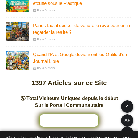
étouffe sous le Plastique
Il y a 5 mois
Paris : faut-il cesser de vendre le rêve pour enfin
regarder la réalité ?
Il y a 1 mois
Quand l’IA et Google deviennent les Outils d’un
Journal Libre
Il y a 5 mois
1397
Articles sur ce Site
🌎 Total Visiteurs Uniques depuis le début
Sur le Portail Communautaire
📖
A+
A−
🍪 Ce site utilise le stockage local de votre navigateur pour mémoriser