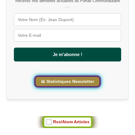
Recevez nos dernières actualités du Portail Communautaire
-
....
c
l
é
s
u
r
l
e
s
Je m'abonne !
i
t
e
📊 Statistiques Newsletter
Rss/Atom Articles