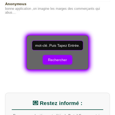
Anonymous
bonne application ,on imagine les marges des commerçants qui
abus…
R
e
c
h
e
r
c
h
e
r
u
n
m
💌 Restez informé :
o
t