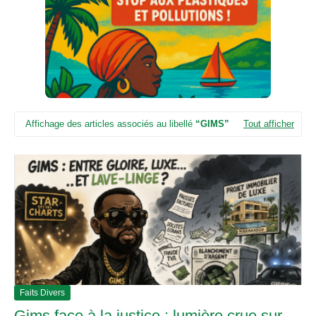
u
n
e
d
e
t
é
l
é
Affichage des articles associés au libellé
GIMS
Tout afficher
v
i
s
i
o
n
Faits Divers
Gims face à la justice : lumière crue sur