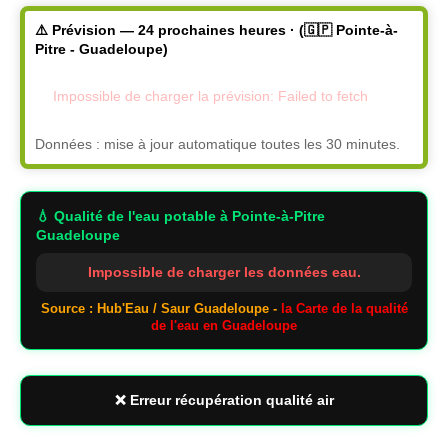
⚠️ Prévision — 24 prochaines heures · (🇬🇵 Pointe-à-
Pitre - Guadeloupe)
Impossible de charger la prévision: Failed to fetch
Données : mise à jour automatique toutes les 30 minutes.
💧 Qualité de l'eau potable
à Pointe-à-Pitre
Guadeloupe
Impossible de charger les données eau.
Source : Hub'Eau / Saur Guadeloupe -
la Carte de la qualité
de l'eau en Guadeloupe
❌ Erreur récupération qualité air