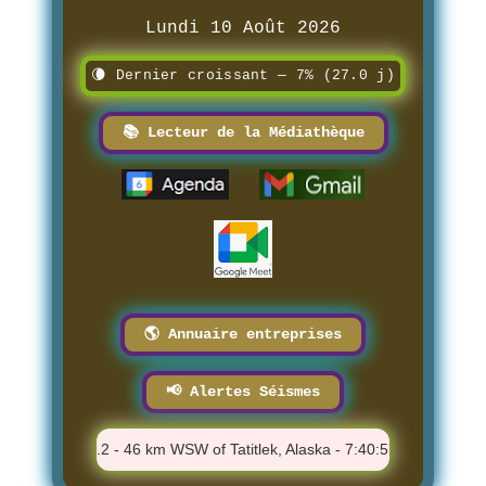
Lundi 10 Août 2026
🌘 Dernier croissant — 7% (27.0 j)
📚 Lecteur de la Médiathèque
🌎 Annuaire entreprises
📢 Alertes Séismes
⚠️ M 1.2 - 46 km WSW of Tatitlek, Alaska - 7:40:57 PM
⚠️ M 