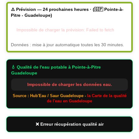
⚠️ Prévision — 24 prochaines heures · (🇬🇵 Pointe-à-
Pitre - Guadeloupe)
Impossible de charger la prévision: Failed to fetch
Données : mise à jour automatique toutes les 30 minutes.
💧 Qualité de l'eau potable
à Pointe-à-Pitre
Guadeloupe
Impossible de charger les données eau.
Source : Hub'Eau / Saur Guadeloupe -
la Carte de la qualité
de l'eau en Guadeloupe
❌ Erreur récupération qualité air