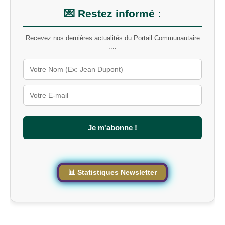
n
m
💌 Restez informé :
o
t
Recevez nos dernières actualités du Portail Communautaire
-
....
c
l
é
s
u
r
l
e
s
Je m'abonne !
i
t
e
📊 Statistiques Newsletter