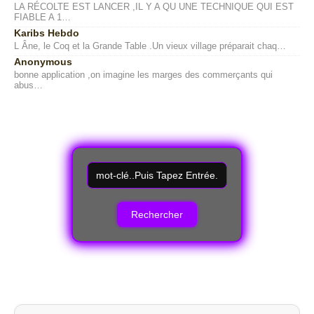
LA RÉCOLTE EST LANCER ,IL Y A QU UNE TECHNIQUE QUI EST
FIABLE A 1…
Karibs Hebdo
L Âne, le Coq et la Grande Table .Un vieux village préparait chaq…
Anonymous
bonne application ,on imagine les marges des commerçants qui
abus…
R
e
c
h
e
r
c
h
e
r
u