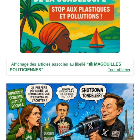
n
e
u
n
e
d
e
t
é
l
é
Affichage des articles associés au libellé
📰 MAGOUILLES
v
POLITICIENNES
Tout afficher
i
s
i
o
n