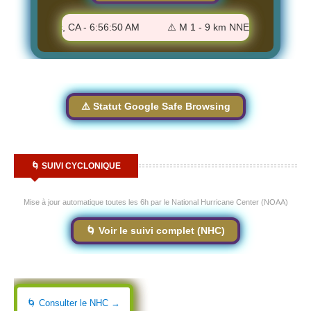
Lompoc, CA - 6:56:50 AM
⚠️ M 1 - 9 km NNE of Odessa, Texas - 6
⚠️ Statut Google Safe Browsing
🌀 SUIVI CYCLONIQUE
Mise à jour automatique toutes les 6h par le National Hurricane Center (NOAA)
🌀 Voir le suivi complet (NHC)
🌀 Consulter le NHC →