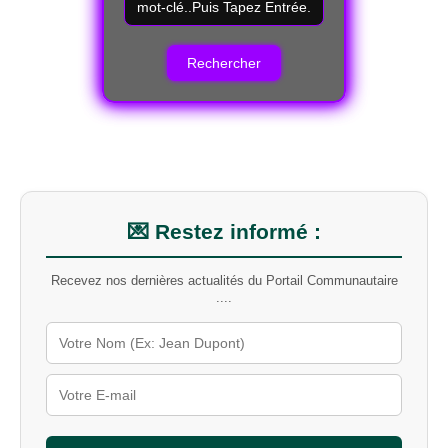
e
c
h
e
r
c
h
e
r
u
n
m
💌 Restez informé :
o
t
Recevez nos dernières actualités du Portail Communautaire
-
....
c
l
é
s
u
r
l
e