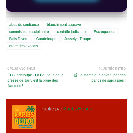
abus de confiance
blanchiment aggravé
commission disciplinaire
contrôle judiciaire
Escroqueries
Faits Divers
Guadeloupe
Josselyn Troupé
ordre des avocats
PLUS ANCIENNE
PLUS RÉCENTE
📺 Guadeloupe - La Boutique de la
📰 La Martinique envahi par des
presse de Jarry est la proie des
bancs de sargasses !
flammes !
Publié par
Karibs Hebdo