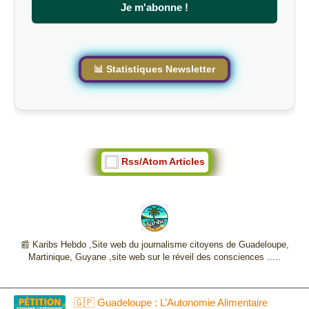
s
Je m'abonne !
i
t
e
📊 Statistiques Newsletter
Rss/Atom Articles
📰 Karibs Hebdo ,Site web du journalisme citoyens de Guadeloupe,
Martinique, Guyane ,site web sur le réveil des consciences .....
🇬🇵 Guadeloupe : L’Autonomie Alimentaire