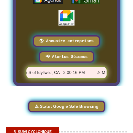
🌎 Annuaire entreprises
📢 Alertes Séismes
1.56 - 9 km S of Idyllwild, CA - 3:00:16 PM
⚠️ M 1.8 - 52 km E of
⚠️ Statut Google Safe Browsing
🌀 SUIVI CYCLONIQUE