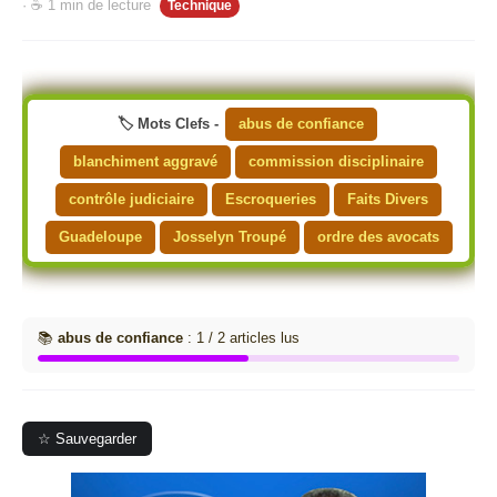
· ☕ 1 min de lecture
Technique
🏷️ Mots Clefs -
abus de confiance
blanchiment aggravé
commission disciplinaire
contrôle judiciaire
Escroqueries
Faits Divers
Guadeloupe
Josselyn Troupé
ordre des avocats
📚
abus de confiance
: 1 / 2 articles lus
☆ Sauvegarder