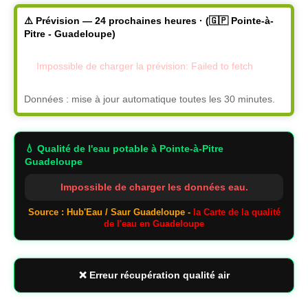
⚠️ Prévision — 24 prochaines heures · (🇬🇵 Pointe-à-
Pitre - Guadeloupe)
Impossible de charger la prévision: Failed to fetch
Données : mise à jour automatique toutes les 30 minutes.
💧 Qualité de l'eau potable
à Pointe-à-Pitre
Guadeloupe
Impossible de charger les données eau.
Source : Hub'Eau / Saur Guadeloupe -
la Carte de la qualité
de l'eau en Guadeloupe
❌ Erreur récupération qualité air