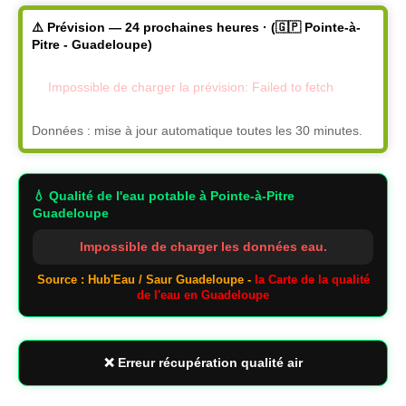
⚠️ Prévision — 24 prochaines heures · (🇬🇵 Pointe-à-
Pitre - Guadeloupe)
Impossible de charger la prévision: Failed to fetch
Données : mise à jour automatique toutes les 30 minutes.
💧 Qualité de l'eau potable
à Pointe-à-Pitre
Guadeloupe
Impossible de charger les données eau.
Source : Hub'Eau / Saur Guadeloupe -
la Carte de la qualité
de l'eau en Guadeloupe
❌ Erreur récupération qualité air