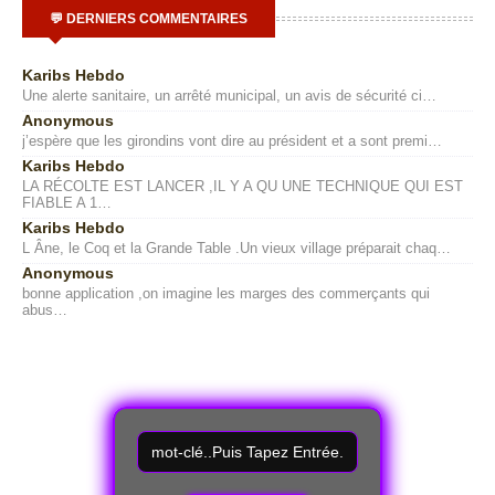
💬 DERNIERS COMMENTAIRES
Karibs Hebdo
Une alerte sanitaire, un arrêté municipal, un avis de sécurité ci…
Anonymous
j’espère que les girondins vont dire au président et a sont premi…
Karibs Hebdo
LA RÉCOLTE EST LANCER ,IL Y A QU UNE TECHNIQUE QUI EST
FIABLE A 1…
Karibs Hebdo
L Âne, le Coq et la Grande Table .Un vieux village préparait chaq…
Anonymous
bonne application ,on imagine les marges des commerçants qui
abus…
R
e
c