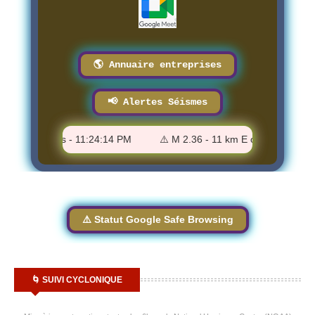
🌎 Annuaire entreprises
📢 Alertes Séismes
oma, Texas - 11:24:14 PM
⚠️ M 2.36 - 11 km E of Pāhala, Hawaii
⚠️ Statut Google Safe Browsing
🌀 SUIVI CYCLONIQUE