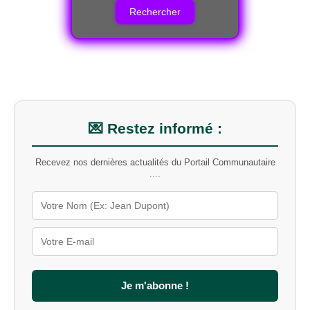
h
e
r
c
h
e
r
u
n
m
💌 Restez informé :
o
t
Recevez nos dernières actualités du Portail Communautaire
-
....
c
l
é
s
u
r
l
e
s
Je m'abonne !
i
t