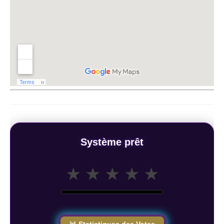
Système prêt
★
★
★
★
★
📊 Statistiques des Votes