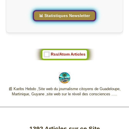
e
📊 Statistiques Newsletter
Rss/Atom Articles
📰 Karibs Hebdo ,Site web du journalisme citoyens de Guadeloupe,
Martinique, Guyane ,site web sur le réveil des consciences .....
1392
Articles sur ce Site