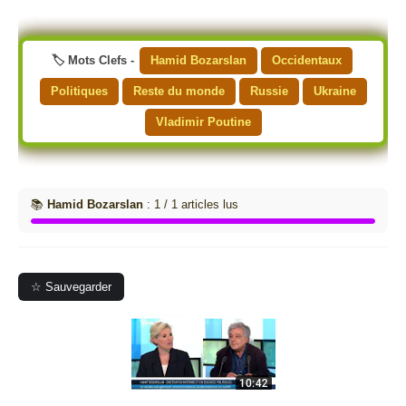
🏷️ Mots Clefs -
Hamid Bozarslan
Occidentaux
Politiques
Reste du monde
Russie
Ukraine
Vladimir Poutine
📚
Hamid Bozarslan
: 1 / 1 articles lus
☆ Sauvegarder