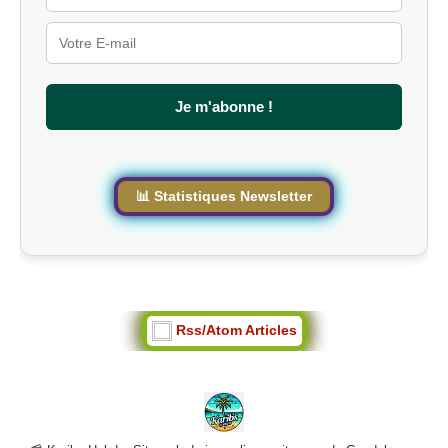
s
u
r
l
e
s
Je m'abonne !
i
t
e
📊 Statistiques Newsletter
Rss/Atom Articles