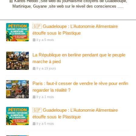
📰 Karibs Hebdo ,Site web du journalisme citoyens de Guadeloupe,
Martinique, Guyane ,site web sur le réveil des consciences .....
🇬🇵 Guadeloupe : L’Autonomie Alimentaire
étouffe sous le Plastique
Il y a 5 mois
La République en berline pendant que le peuple
marche à pied
Il y a 19 jours
Paris : faut-il cesser de vendre le rêve pour enfin
regarder la réalité ?
Il y a 1 mois
🇬🇵 Guadeloupe : L’Autonomie Alimentaire
étouffe sous le Plastique
Il y a 5 mois