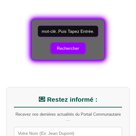
R
e
c
h
e
r
c
h
e
r
u
n
m
💌 Restez informé :
o
t
Recevez nos dernières actualités du Portail Communautaire
-
....
c
l
é