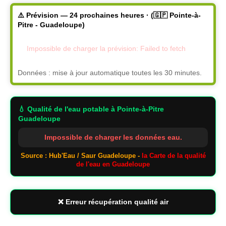
⚠️ Prévision — 24 prochaines heures · (🇬🇵 Pointe-à-
Pitre - Guadeloupe)
Impossible de charger la prévision: Failed to fetch
Données : mise à jour automatique toutes les 30 minutes.
💧 Qualité de l'eau potable
à Pointe-à-Pitre
Guadeloupe
Impossible de charger les données eau.
Source : Hub'Eau / Saur Guadeloupe -
la Carte de la qualité
de l'eau en Guadeloupe
❌ Erreur récupération qualité air