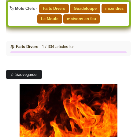
🏷️ Mots Clefs -
Faits Divers
Guadeloupe
incendies
Le Moule
maisons en feu
📚
Faits Divers
: 1 / 334 articles lus
☆ Sauvegarder