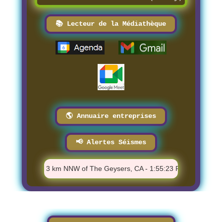
📚 Lecteur de la Médiathèque
🌎 Annuaire entreprises
📢 Alertes Séismes
⚠️ M 1.05 - 3 km NNW of The Geysers, CA - 1:55:23 PM
⚠️ M 1.3