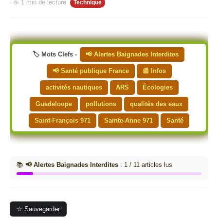
· ☕ 1 min de lecture
Technique
🏷️ Mots Clefs -
📢 Alertes Baignades Interdites
📢 Santé publique France
📰 Infos
activités nautiques
ARS
Écologies
Guadeloupe
pollutions
qualités des eaux
Saint-François 971
Sainte-Anne 971
Santé
📚
📢 Alertes Baignades Interdites
: 1 / 11 articles lus
☆ Sauvegarder