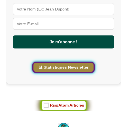
l
é
s
u
r
l
e
s
Je m'abonne !
i
t
e
📊 Statistiques Newsletter
Rss/Atom Articles