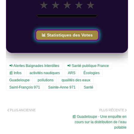
★
★
★
★
★
📊 Statistiques des Votes
📢 Alertes Baignades Interdites
📢 Santé publique France
📰 Infos
activités nautiques
ARS
Écologies
Guadeloupe
pollutions
qualités des eaux
Saint-François 971
Sainte-Anne 971
Santé
PLUS ANCIENNE
PLUS RÉCENTE
📰 Guadeloupe - Une enquête en
cours sur la distribution de l’eau
potable