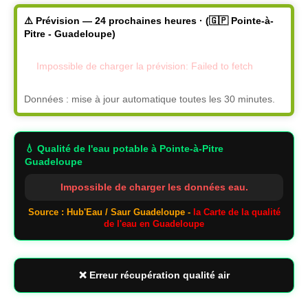
⚠️ Prévision — 24 prochaines heures · (🇬🇵 Pointe-à-
Pitre - Guadeloupe)
Impossible de charger la prévision: Failed to fetch
Données : mise à jour automatique toutes les 30 minutes.
💧 Qualité de l'eau potable
à Pointe-à-Pitre
Guadeloupe
Impossible de charger les données eau.
Source : Hub'Eau / Saur Guadeloupe -
la Carte de la qualité
de l'eau en Guadeloupe
❌ Erreur récupération qualité air