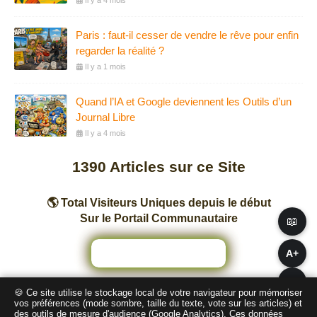
Il y a 4 mois
Paris : faut-il cesser de vendre le rêve pour enfin
regarder la réalité ?
Il y a 1 mois
Quand l’IA et Google deviennent les Outils d’un
Journal Libre
Il y a 4 mois
1390
Articles sur ce Site
🌎 Total Visiteurs Uniques depuis le début
Sur le Portail Communautaire
📖
A+
A−
🍪 Ce site utilise le stockage local de votre navigateur pour mémoriser
Nombre total de pages vues sur ce Site
vos préférences (mode sombre, taille du texte, vote sur les articles) et
des outils de mesure d'audience (Google Analytics). Ces données