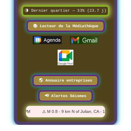
🌗 Dernier quartier — 33% (23.7 j)
📚 Lecteur de la Médiathèque
🌎 Annuaire entreprises
📢 Alertes Séismes
- 12:06:14 PM
⚠️ M 0.8 - 9 km N of Julian, CA - 12:02:43 PM