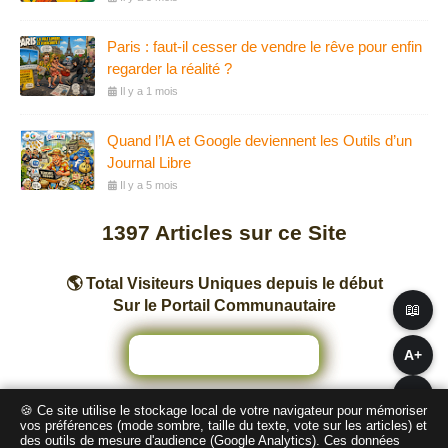
Paris : faut-il cesser de vendre le rêve pour enfin
regarder la réalité ?
Il y a 1 mois
Quand l’IA et Google deviennent les Outils d’un
Journal Libre
Il y a 5 mois
1397
Articles sur ce Site
🌎 Total Visiteurs Uniques depuis le début
Sur le Portail Communautaire
📖
A+
A−
🍪 Ce site utilise le stockage local de votre navigateur pour mémoriser
Nombre total de pages vues sur ce Site
vos préférences (mode sombre, taille du texte, vote sur les articles) et
des outils de mesure d'audience (Google Analytics). Ces données