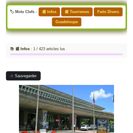
🏷️ Mots Clefs -
📰 Infos
📰 Tourismes
Faits Divers
Guadeloupe
📚
📰 Infos
: 1 / 423 articles lus
☆ Sauvegarder