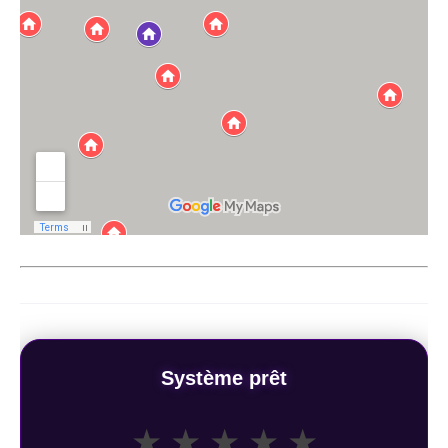
Système prêt
★
★
★
★
★