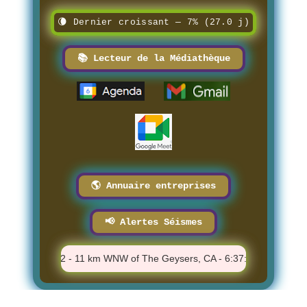
🌘 Dernier croissant — 7% (27.0 j)
📚 Lecteur de la Médiathèque
🌎 Annuaire entreprises
📢 Alertes Séismes
⚠️ M 0.42 - 11 km WNW of The Geysers, CA - 6:37:05 PM
⚠️ 