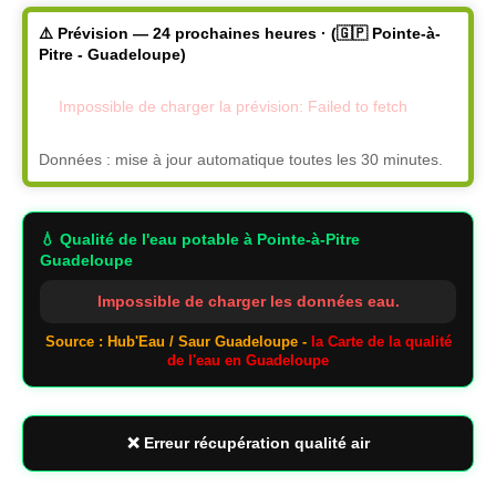
⚠️ Prévision — 24 prochaines heures · (🇬🇵 Pointe-à-
Pitre - Guadeloupe)
Impossible de charger la prévision: Failed to fetch
Données : mise à jour automatique toutes les 30 minutes.
💧 Qualité de l'eau potable
à Pointe-à-Pitre
Guadeloupe
Impossible de charger les données eau.
Source : Hub'Eau / Saur Guadeloupe -
la Carte de la qualité
de l'eau en Guadeloupe
❌ Erreur récupération qualité air