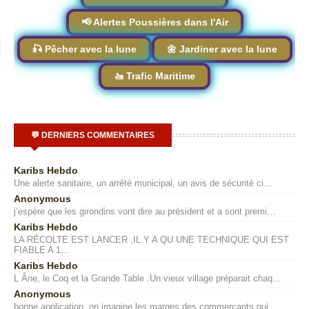
📢 Alertes Poussières dans l'Air
🎣 Pêcher avec la lune
🌼 Jardiner avec la lune
🚤 Trafic Maritime
💬 DERNIERS COMMENTAIRES
Karibs Hebdo
Une alerte sanitaire, un arrêté municipal, un avis de sécurité ci…
Anonymous
j’espère que les girondins vont dire au président et a sont premi…
Karibs Hebdo
LA RÉCOLTE EST LANCER ,IL Y A QU UNE TECHNIQUE QUI EST
FIABLE A 1…
Karibs Hebdo
L Âne, le Coq et la Grande Table .Un vieux village préparait chaq…
Anonymous
bonne application ,on imagine les marges des commerçants qui