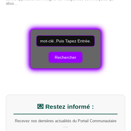
abus…
R
e
c
h
e
r
c
h
e
r
u
n
m
💌 Restez informé :
o
t
Recevez nos dernières actualités du Portail Communautaire
-
....
c