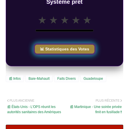
Système prêt
★
★
★
★
★
📊 Statistiques des Votes
📰 Infos
Baie-Mahault
Faits Divers
Guadeloupe
PLUS ANCIENNE
PLUS RÉCENTE
📰 États-Unis - L'OPS réunit les
📰 Martinique - Une soirée privée
autorités sanitaires des Amériques
finit en fusillade ❗