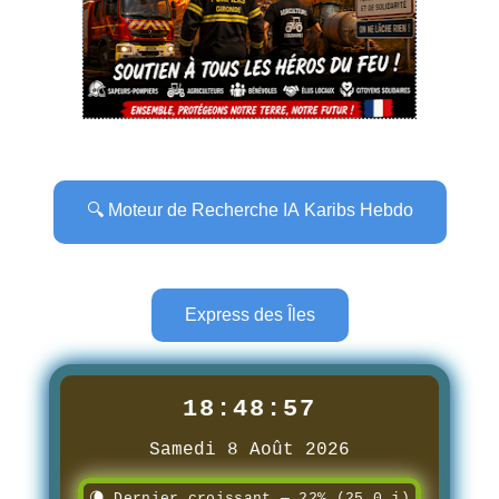
🔍 Moteur de Recherche IA Karibs Hebdo
Express des Îles
18:48:58
Samedi 8 Août 2026
🌘 Dernier croissant — 22% (25.0 j)