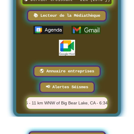
📚 Lecteur de la Médiathèque
🌎 Annuaire entreprises
📢 Alertes Séismes
⚠️ M 1.06 - 11 km WNW of Big Bear Lake, CA - 6:34:04 PM
⚠️ 