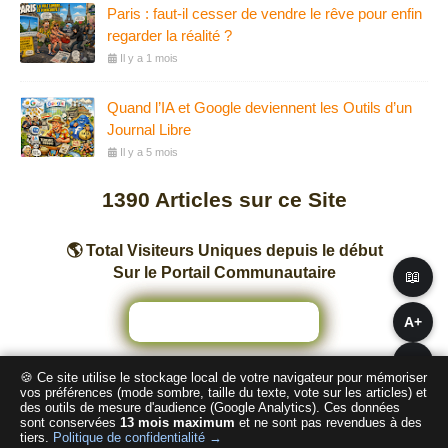
Paris : faut-il cesser de vendre le rêve pour enfin
regarder la réalité ?
Il y a 1 mois
Quand l’IA et Google deviennent les Outils d’un
Journal Libre
Il y a 5 mois
1390
Articles sur ce Site
🌎 Total Visiteurs Uniques depuis le début
Sur le Portail Communautaire
📖
A+
A−
🍪 Ce site utilise le stockage local de votre navigateur pour mémoriser
Nombre total de pages vues sur ce Site
vos préférences (mode sombre, taille du texte, vote sur les articles) et
des outils de mesure d'audience (Google Analytics). Ces données
sont conservées
13 mois maximum
et ne sont pas revendues à des
2
4
2
8
2
7
tiers.
Politique de confidentialité →