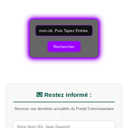
R
e
c
h
e
r
c
h
e
r
u
n
m
💌 Restez informé :
o
t
Recevez nos dernières actualités du Portail Communautaire
-
....
c
l
é