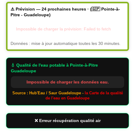
⚠️ Prévision — 24 prochaines heures · (🇬🇵 Pointe-à-
Pitre - Guadeloupe)
Impossible de charger la prévision: Failed to fetch
Données : mise à jour automatique toutes les 30 minutes.
💧 Qualité de l'eau potable
à Pointe-à-Pitre
Guadeloupe
Impossible de charger les données eau.
Source : Hub'Eau / Saur Guadeloupe -
la Carte de la qualité
de l'eau en Guadeloupe
❌ Erreur récupération qualité air