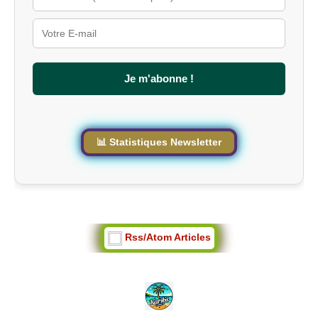
s
u
r
l
e
s
Je m'abonne !
i
t
e
📊 Statistiques Newsletter
Rss/Atom Articles