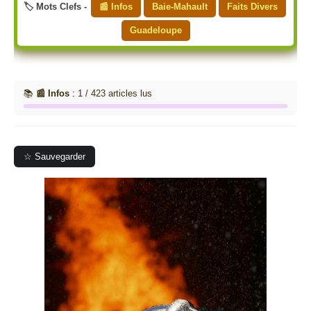
🏷️ Mots Clefs -
📰 Infos
Baie-Mahault
Faits Divers
Guadeloupe
📚
📰 Infos
: 1 / 423 articles lus
☆ Sauvegarder