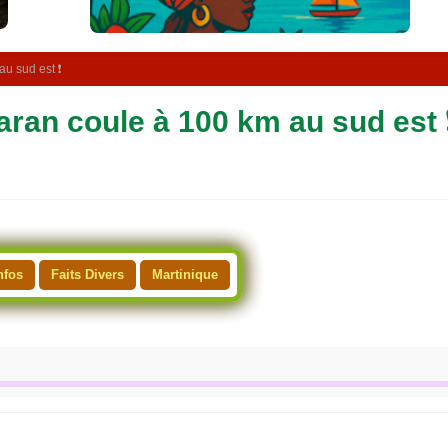
t
é
l
é
au sud est ❗
v
i
aran coule à 100 km au sud est 
s
i
o
n
nfos
Faits Divers
Martinique