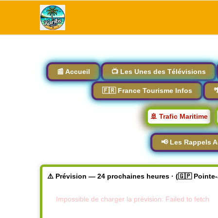
📰 Accueil
📺 Les Unes des Télévisions
🇫🇷 France Tourisme Infos

🚢 Trafic Maritime
📢 Les Rappels A
⚠️ Prévision — 24 prochaines heures · (🇬🇵 Pointe
Impossible de charger la prévision: Failed to fetch