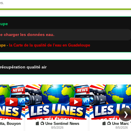
es.
oupe
e charger les données eau.
upe -
la Carte de la qualité de l'eau en Guadeloupe
récupération qualité air
Page
Page
❯
l News
📰 📺 Une Marc Touati
📰 📺 Une Wild Nature
8/5/2026
FR