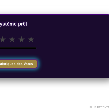
ystème prêt
★
★
★
★
atistiques des Votes
PLUS RÉCENT