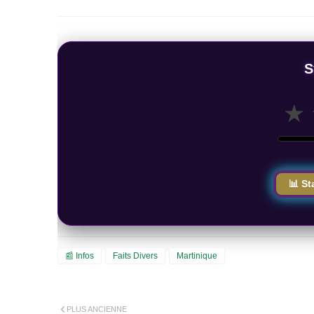
S
★
📊 St
📰 Infos
Faits Divers
Martinique
PLUS ANCIENNE