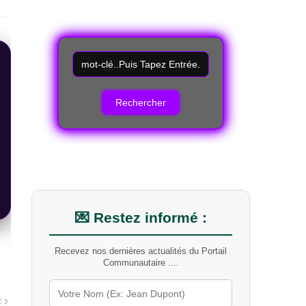
R
e
c
h
e
r
c
h
e
r
u
n
m
💌 Restez informé :
o
t
Recevez nos dernières actualités du Portail
-
Communautaire ....
c
l
é
E
s