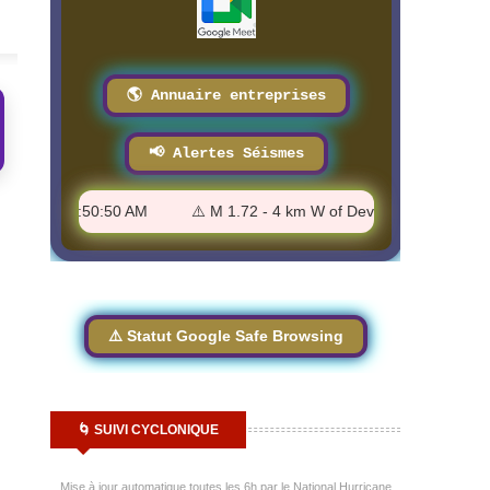
8/3/2026
8/3/2026
🌎 Annuaire entreprises
📢 Alertes Séismes
oma - 11:50:50 AM
⚠️ M 1.72 - 4 km W of Devore, CA - 11:44:28 A
⚠️ Statut Google Safe Browsing
🌀 SUIVI CYCLONIQUE
Mise à jour automatique toutes les 6h par le National Hurricane