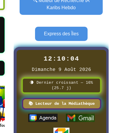
🔍 Moteur de Recherche IA
Karibs Hebdo
Express des Îles
12:10:06
Dimanche 9 Août 2026
🌘 Dernier croissant — 16%
(25.7 j)
Page
Page
📚 Lecteur de la Médiathèque
 Science
📰 Logistique Rungis →
📰 📺 Une La pétanque
Guadeloupe
boulistenautes