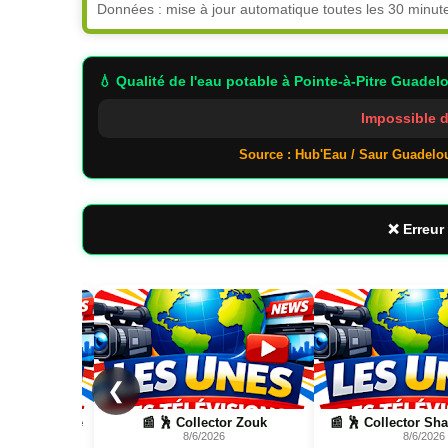
Données : mise à jour automatique toutes les 30 minut
💧 Qualité de l'eau potable
à Pointe-à-Pitre Guadel
Impossible d
Source : Hub'Eau / Saur Guadelo
❌ Erreur 
Page
Page
❮
 Zouk
📰 🕺 Collector Shatta, Bouyon
📰 📺 Une Sentine
8/6/2026
8/5/2026