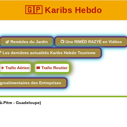
🇬🇵 Karibs Hebdo
🌿 Remèdes du Jardin
📺 Une RIMÉD RAZYÉ en Vidéos
 Les dernières actualités Karibs Hebdo Tourisme
✈️ Trafic Aérien
🚐 Trafic Routier
groalimentaires des Entreprises
-à-Pitre - Guadeloupe)