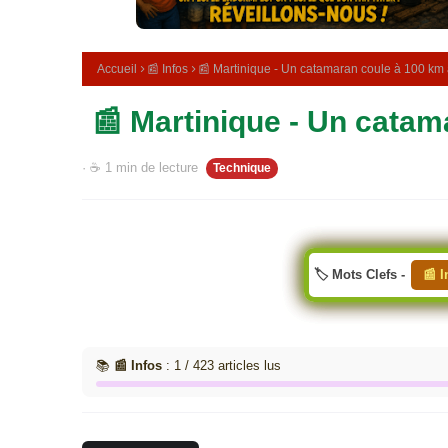
e
m
é
d
Accueil
📰 Infos
📰 Martinique - Un catamaran coule à 100 km 
i
c
📰 Martinique - Un catam
i
n
a
· ☕ 1 min de lecture
Technique
l
e
🏷️ Mots Clefs -
📰 I
📚
📰 Infos
: 1 / 423 articles lus