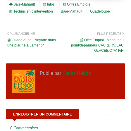
👁️ Baie-Mahault
📰 Infos
📰 Offres Emplois
📰 Technicien d'intervention
Baie-Mahault
Guadeloupe
PLUS ANCIENNE
PLUS RÉCENTE
📰 Guadeloupe - Noyade dans
📰 Offre Emploi - Metteur au
une piscine à Lamentin
point/dépanneur CVC (DRV/EAU
GLACEE/CTA) F/H
Publié par
Karibs Hebdo
ENREGISTRER UN COMMENTAIRE
0 Commentaires