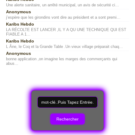
Une alerte sanitaire, un arrêté municipal, un avis de sécurité ci…
Anonymous
j’espère que les girondins vont dire au président et a sont premi…
Karibs Hebdo
LA RÉCOLTE EST LANCER ,IL Y A QU UNE TECHNIQUE QUI EST
FIABLE A 1…
Karibs Hebdo
L Âne, le Coq et la Grande Table .Un vieux village préparait chaq…
Anonymous
bonne application ,on imagine les marges des commerçants qui
abus…
R
e
c
h
e
r
c