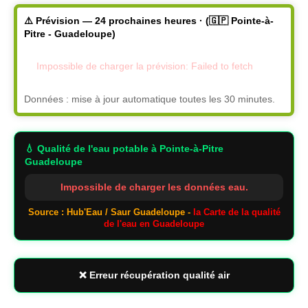
⚠️ Prévision — 24 prochaines heures · (🇬🇵 Pointe-à-
Pitre - Guadeloupe)
Impossible de charger la prévision: Failed to fetch
Données : mise à jour automatique toutes les 30 minutes.
💧 Qualité de l'eau potable
à Pointe-à-Pitre
Guadeloupe
Impossible de charger les données eau.
Source : Hub'Eau / Saur Guadeloupe -
la Carte de la qualité
de l'eau en Guadeloupe
❌ Erreur récupération qualité air