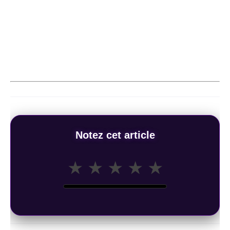
Notez cet article
★
★
★
★
★