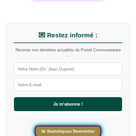
h
e
r
u
n
m
💌 Restez informé :
o
t
Recevez nos dernières actualités du Portail Communautaire
-
....
c
l
é
s
u
r
l
e
s
Je m'abonne !
i
t
e
📊 Statistiques Newsletter