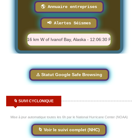
🌎 Annuaire entreprises
📢 Alertes Séismes
⚠️ M 1.4 - 16 km W of Ivanof Bay, Alaska - 12:06:30 PM
⚠️ M 1.6
⚠️ Statut Google Safe Browsing
🌀 SUIVI CYCLONIQUE
Mise à jour automatique toutes les 6h par le National Hurricane Center (NOAA)
🌀 Voir le suivi complet (NHC)