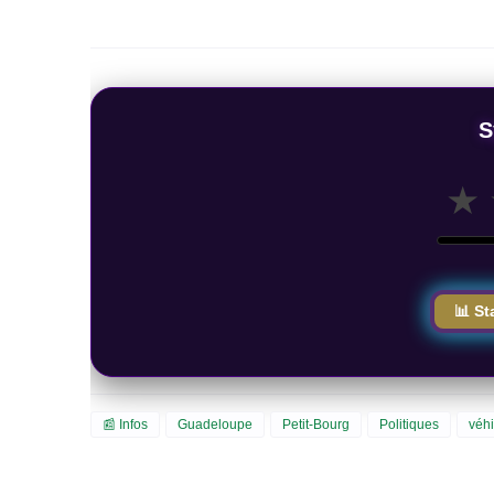
S
★
📊 St
📰 Infos
Guadeloupe
Petit-Bourg
Politiques
véh