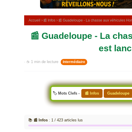
e
m
é
d
Accueil
📰 Infos
📰 Guadeloupe - La chasse aux véhicules Hors
i
c
📰 Guadeloupe - La cha
i
n
a
est lanc
l
e
· ☕ 1 min de lecture
Intermédiaire
🏷️ Mots Clefs -
📰 Infos
Guadeloupe
📚
📰 Infos
: 1 / 423 articles lus