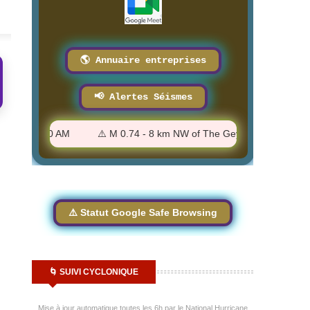
🌎 Annuaire entreprises
📢 Alertes Séismes
- 7:52:20 AM
⚠️ M 0.74 - 8 km NW of The Geysers, CA - 7:48:49
⚠️ Statut Google Safe Browsing
🌀 SUIVI CYCLONIQUE
Mise à jour automatique toutes les 6h par le National Hurricane