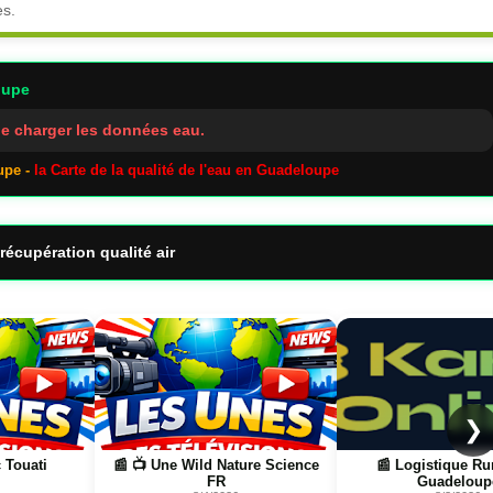
es.
oupe
e charger les données eau.
upe -
la Carte de la qualité de l'eau en Guadeloupe
récupération qualité air
Page
Page
❯
e Science
📰 Logistique Rungis →
📰 📺 Une La pétanq
Guadeloupe
boulistenautes