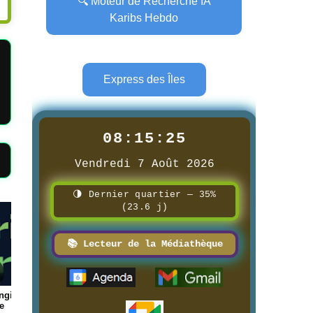
🔍 Moteur de Recherche IA
Karibs Hebdo
Express des Îles
08:15:26
Vendredi 7 Août 2026
🌗 Dernier quartier — 35%
(23.6 j)
Page
Page
📚 Lecteur de la Médiathèque
ue des
📰 📺 Une Réunion la 1ère
📰 📺 Une Guadeloupe l
8/3/2026
8/3/2026