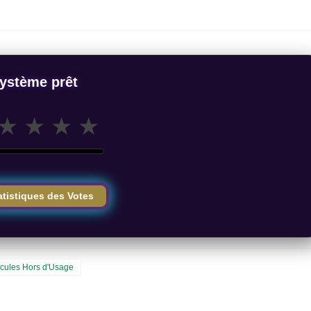
ystème prêt
★
★
★
★
atistiques des Votes
icules Hors d'Usage