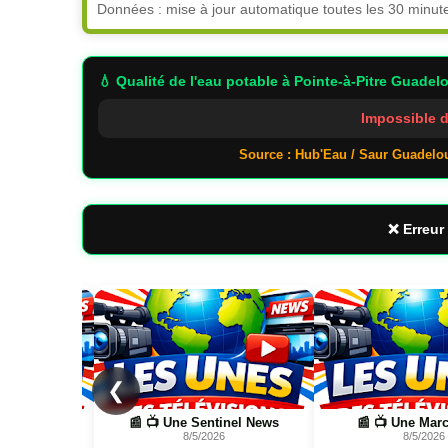
Données : mise à jour automatique toutes les 30 minut
💧 Qualité de l'eau potable
à Pointe-à-Pitre Guadel
Impossible d
Source : Hub'Eau / Saur Guadelo
❌ Erreur 
Page
Page
❮
el News
📰 📺 Une Marc Touati
📰 📺 Une Wild Natur
8/5/2026
FR