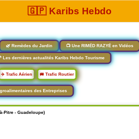
🇬🇵 Karibs Hebdo
🌿 Remèdes du Jardin
📺 Une RIMÉD RAZYÉ en Vidéos
 Les dernières actualités Karibs Hebdo Tourisme
✈️ Trafic Aérien
🚐 Trafic Routier
groalimentaires des Entreprises
-à-Pitre - Guadeloupe)