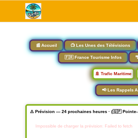
📰 Accueil
📺 Les Unes des Télévisions
🇫🇷 France Tourisme Infos

🚢 Trafic Maritime
📢 Les Rappels A
⚠️ Prévision — 24 prochaines heures · (🇬🇵 Pointe
Impossible de charger la prévision: Failed to fetch