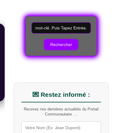
R
e
c
h
e
r
c
h
e
r
u
n
m
💌 Restez informé :
o
t
Recevez nos dernières actualités du Portail
-
Communautaire ....
c
l
é
s