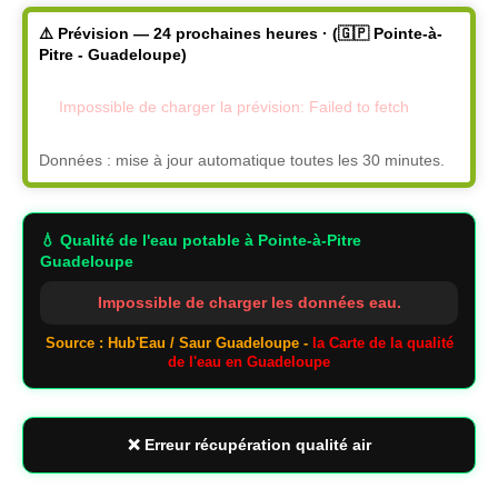
⚠️ Prévision — 24 prochaines heures · (🇬🇵 Pointe-à-
Pitre - Guadeloupe)
Impossible de charger la prévision: Failed to fetch
Données : mise à jour automatique toutes les 30 minutes.
💧 Qualité de l'eau potable
à Pointe-à-Pitre
Guadeloupe
Impossible de charger les données eau.
Source : Hub'Eau / Saur Guadeloupe -
la Carte de la qualité
de l'eau en Guadeloupe
❌ Erreur récupération qualité air