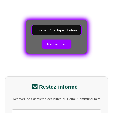
R
e
c
h
e
r
c
h
e
r
u
n
m
💌 Restez informé :
o
t
Recevez nos dernières actualités du Portail Communautaire
-
....
c
l