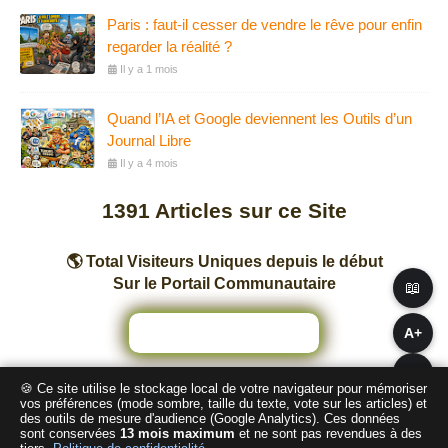
Paris : faut-il cesser de vendre le rêve pour enfin
regarder la réalité ?
Il y a 1 mois
Quand l’IA et Google deviennent les Outils d’un
Journal Libre
Il y a 4 mois
1391
Articles sur ce Site
🌎 Total Visiteurs Uniques depuis le début
Sur le Portail Communautaire
📖
A+
A−
🍪 Ce site utilise le stockage local de votre navigateur pour mémoriser
Nombre total de pages vues sur ce Site
vos préférences (mode sombre, taille du texte, vote sur les articles) et
des outils de mesure d'audience (Google Analytics). Ces données
sont conservées
13 mois maximum
et ne sont pas revendues à des
2
4
1
9
4
3