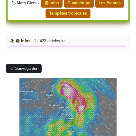
🏷️ Mots Clefs -
📰 Infos
Guadeloupe
Les Saintes
Tempêtes tropicales
📚
📰 Infos
: 1 / 423 articles lus
☆ Sauvegarder