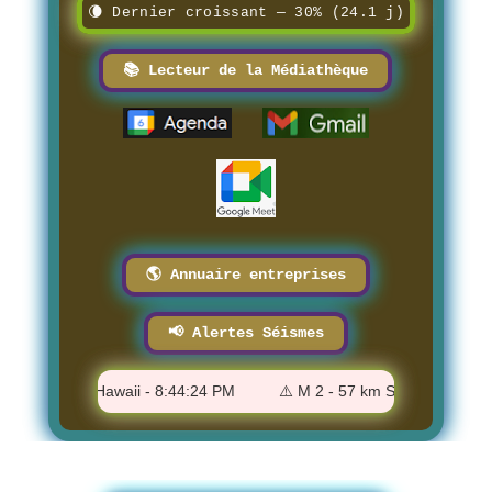
🌘 Dernier croissant — 30% (24.1 j)
📚 Lecteur de la Médiathèque
🌎 Annuaire entreprises
📢 Alertes Séismes
apoopoo, Hawaii - 8:44:24 PM
⚠️ M 2 - 57 km SSW of Nanwalek, 