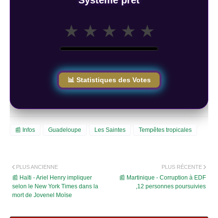
★
★
★
★
★
📊 Statistiques des Votes
📰 Infos
Guadeloupe
Les Saintes
Tempêtes tropicales
PLUS ANCIENNE
PLUS RÉCENTE
📰 Haïti - Ariel Henry impliquer
📰 Martinique - Corruption à EDF
selon le New York Times dans la
,12 personnes poursuivies
mort de Jovenel Moïse