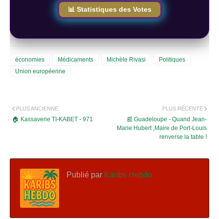
📊 Statistiques des Votes
économies
Médicaments
Michèle Rivasi
Politiques
Union européenne
PLUS ANCIENNE
PLUS RÉCENTE
🏠 Kassaverie TI-KABET - 971
📰 Guadeloupe - Quand Jean-
Marie Hubert ,Maire de Port-Louis
renverse la table !
Publié par
Karibs Hebdo