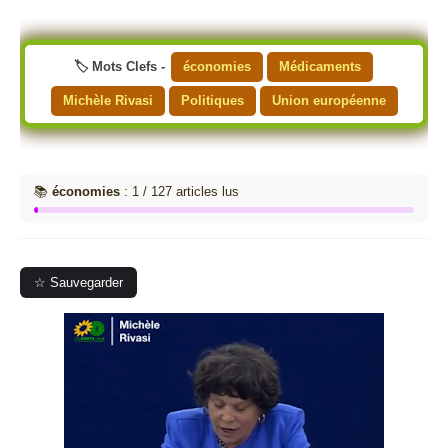
🏷️ Mots Clefs -
économies
Médicaments
Michèle Rivasi
Politiques
Union européenne
📚
économies
: 1 / 127 articles lus
☆ Sauvegarder