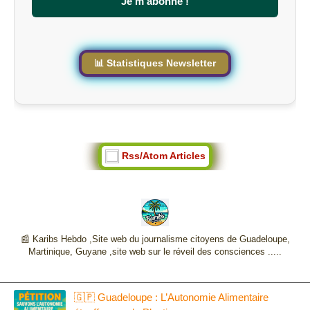
Je m'abonne !
i
t
e
📊 Statistiques Newsletter
Rss/Atom Articles
📰 Karibs Hebdo ,Site web du journalisme citoyens de Guadeloupe,
Martinique, Guyane ,site web sur le réveil des consciences .....
🇬🇵 Guadeloupe : L’Autonomie Alimentaire