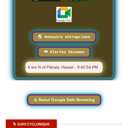
🌎 Annuaire entreprises
📢 Alertes Séismes
⚠️ M 1.77 - 6 km N of Pāhala, Hawaii - 9:42:54 PM
⚠️ M 0.8 - 1
⚠️ Statut Google Safe Browsing
🌀 SUIVI CYCLONIQUE