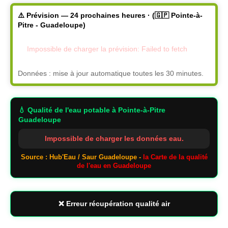
⚠️ Prévision — 24 prochaines heures · (🇬🇵 Pointe-à-
Pitre - Guadeloupe)
Impossible de charger la prévision: Failed to fetch
Données : mise à jour automatique toutes les 30 minutes.
💧 Qualité de l'eau potable
à Pointe-à-Pitre
Guadeloupe
Impossible de charger les données eau.
Source : Hub'Eau / Saur Guadeloupe -
la Carte de la qualité
de l'eau en Guadeloupe
❌ Erreur récupération qualité air