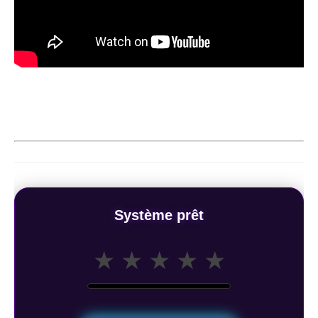
Système prêt
★
★
★
★
★