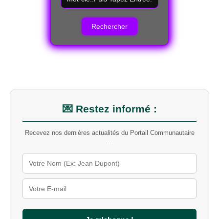
e
c
h
e
r
c
h
e
r
u
n
m
💌 Restez informé :
o
t
Recevez nos dernières actualités du Portail Communautaire
-
....
c
l
é
s
u
r
l
e
s