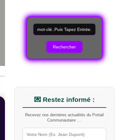
R
e
c
h
e
r
c
h
e
r
u
n
m
💌 Restez informé :
o
t
Recevez nos dernières actualités du Portail
-
Communautaire ....
c
l
é
s