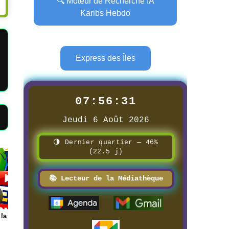
🔍 Moteur de Recherche IA
Karibs Hebdo
Express des Îles
07:56:33
Jeudi 6 Août 2026
🌗 Dernier quartier — 46%
(22.5 j)
Page
Page
📚 Lecteur de la Médiathèque
📰 📺 Une Radio Television
📰 📺 Une FILINFOTV
Caraïbes
8/3/2026