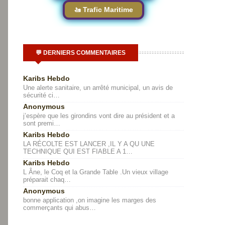
🚤 Trafic Maritime
💬 DERNIERS COMMENTAIRES
Karibs Hebdo
Une alerte sanitaire, un arrêté municipal, un avis de
sécurité ci…
Anonymous
j’espère que les girondins vont dire au président et a
sont premi…
Karibs Hebdo
LA RÉCOLTE EST LANCER ,IL Y A QU UNE
TECHNIQUE QUI EST FIABLE A 1…
Karibs Hebdo
L Âne, le Coq et la Grande Table .Un vieux village
préparait chaq…
Anonymous
bonne application ,on imagine les marges des
commerçants qui abus…