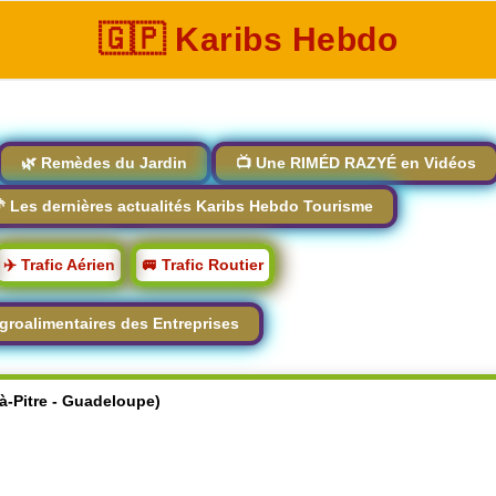
🇬🇵 Karibs Hebdo
🌿 Remèdes du Jardin
📺 Une RIMÉD RAZYÉ en Vidéos
 Les dernières actualités Karibs Hebdo Tourisme
✈️ Trafic Aérien
🚐 Trafic Routier
groalimentaires des Entreprises
-à-Pitre - Guadeloupe)