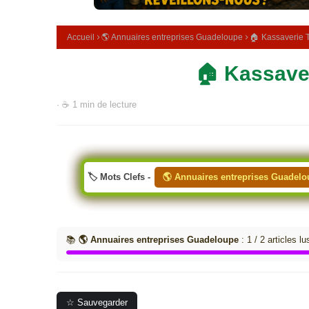
m
é
d
Accueil
🌎 Annuaires entreprises Guadeloupe
🏠 Kassaverie 
i
c
🏠 Kassave
i
n
a
· ☕ 1 min de lecture
l
e
🏷️ Mots Clefs -
🌎 Annuaires entreprises Guadel
📚
🌎 Annuaires entreprises Guadeloupe
: 1 / 2 articles lu
☆ Sauvegarder