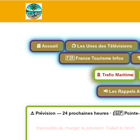
📰 Accueil
📺 Les Unes des Télévisions
🇫🇷 France Tourisme Infos

🚢 Trafic Maritime
📢 Les Rappels A
⚠️ Prévision — 24 prochaines heures · (🇬🇵 Pointe
Impossible de charger la prévision: Failed to fetch