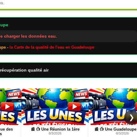
es.
oupe
e charger les données eau.
upe -
la Carte de la qualité de l'eau en Guadeloupe
récupération qualité air
Page
Page
❯
1ère
📰 📺 Une Guadeloupe la 1ère
📰 📺 Une AIR TV
8/3/2026
8/3/2026