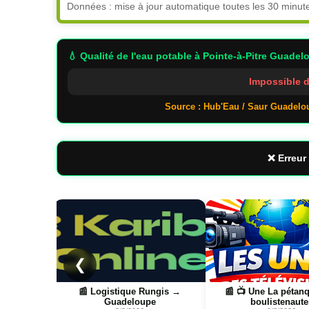
Données : mise à jour automatique toutes les 30 minut
💧 Qualité de l'eau potable
à Pointe-à-Pitre Guadel
Impossible d
Source : Hub'Eau / Saur Guadelo
❌ Erreur 
Page
Page
❮
is →
📰 📺 Une La pétanque des
📰 📺 Une Réunion la 
boulistenautes
8/3/2026