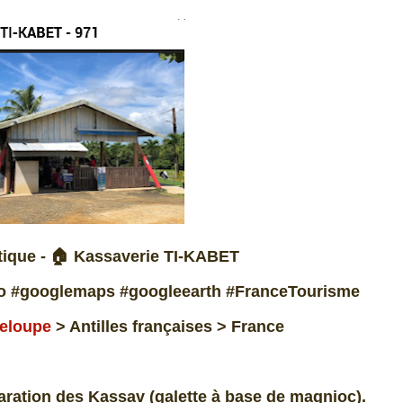
stique - 🏠 Kassaverie TI-KABET
o #googlemaps #googleearth #FranceTourisme
eloupe
> Antilles françaises > France
paration des Kassav (galette à base de magnioc).