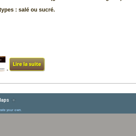
2 types : salé ou sucré.
-