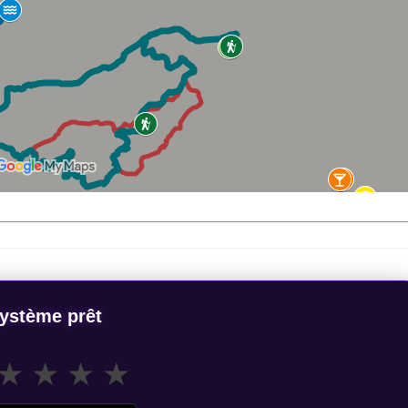
ystème prêt
★
★
★
★