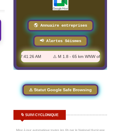
8/3/2026
🌎 Annuaire entreprises
📢 Alertes Séismes
laska - 7:41:26 AM
⚠️ M 1.8 - 65 km WNW of Toyah, Texas - 7:40
⚠️ Statut Google Safe Browsing
🌀 SUIVI CYCLONIQUE
Mise à jour automatique toutes les 6h par le National Hurricane