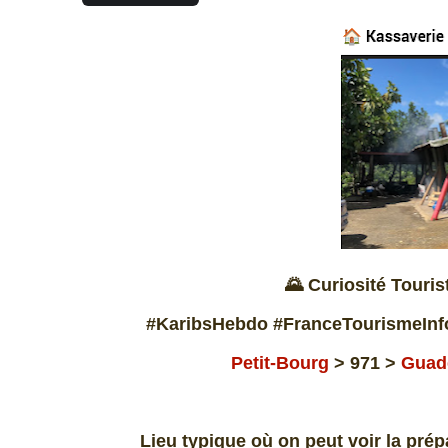
🌄 Curiosité Touri
#KaribsHebdo #FranceTourismeInf
Petit-Bourg
> 971 >
Guad
Lieu typique où on peut voir la pré