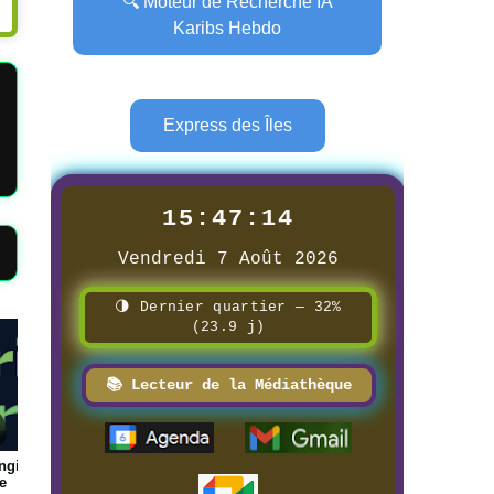
🔍 Moteur de Recherche IA
Karibs Hebdo
Express des Îles
15:47:15
Vendredi 7 Août 2026
🌗 Dernier quartier — 32%
(23.9 j)
Page
Page
📚 Lecteur de la Médiathèque
ue des
📰 📺 Une Réunion la 1ère
📰 📺 Une Guadeloupe l
8/3/2026
8/3/2026