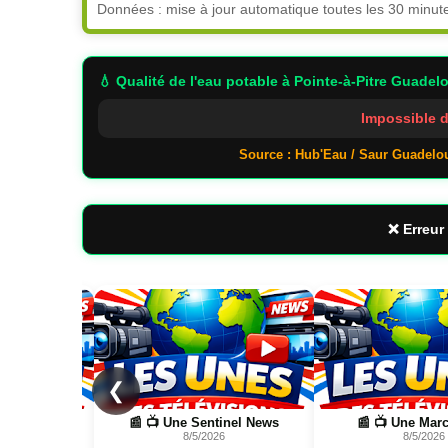
Données : mise à jour automatique toutes les 30 minut
💧 Qualité de l'eau potable
à Pointe-à-Pitre Guadel
Impossible d
Source : Hub'Eau / Saur Guadelo
❌ Erreur 
Page
Page
❮
el News
📰 📺 Une Marc Touati
📰 📺 Une Wild Natur
8/5/2026
FR