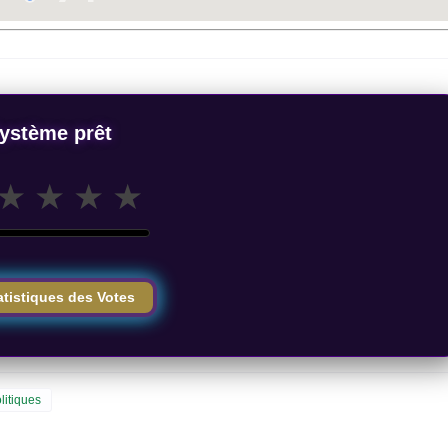
ystème prêt
★
★
★
★
atistiques des Votes
litiques