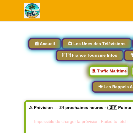
📰 Accueil
📺 Les Unes des Télévisions
🇫🇷 France Tourisme Infos

🚢 Trafic Maritime
📢 Les Rappels A
⚠️ Prévision — 24 prochaines heures · (🇬🇵 Pointe
Impossible de charger la prévision: Failed to fetch