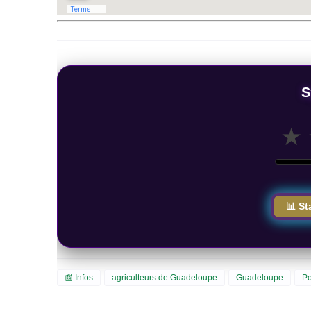
S
★
📊 St
📰 Infos
agriculteurs de Guadeloupe
Guadeloupe
Po