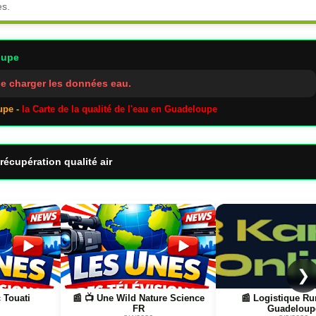
es.
oupe
e charger les données eau.
upe -
la Carte de la qualité de l'eau en Guadeloupe
récupération qualité air
Page
Page
❯
e Science
📰 Logistique Rungis →
📰 📺 Une La pétanq
Guadeloupe
boulistenautes