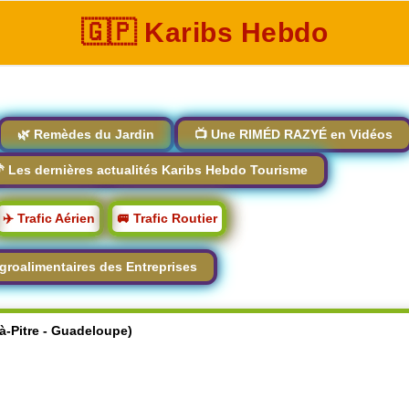
🇬🇵 Karibs Hebdo
🌿 Remèdes du Jardin
📺 Une RIMÉD RAZYÉ en Vidéos
 Les dernières actualités Karibs Hebdo Tourisme
✈️ Trafic Aérien
🚐 Trafic Routier
groalimentaires des Entreprises
-à-Pitre - Guadeloupe)