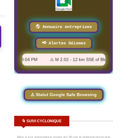
🌎 Annuaire entreprises
📢 Alertes Séismes
ii - 3:33:04 PM
⚠️ M 2.02 - 12 km SSE of Blue Diamond, Nevada
⚠️ Statut Google Safe Browsing
🌀 SUIVI CYCLONIQUE
Mise à jour automatique toutes les 6h par le National Hurricane