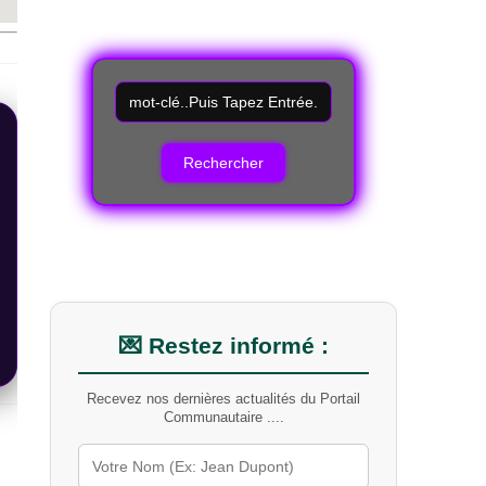
R
e
c
h
e
r
c
h
e
r
u
n
m
💌 Restez informé :
o
t
Recevez nos dernières actualités du Portail
-
Communautaire ....
c
l
é
s