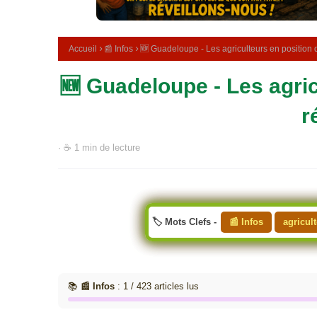
e
m
é
d
Accueil
📰 Infos
🆕 Guadeloupe - Les agriculteurs en position d
i
c
🆕 Guadeloupe - Les agric
i
n
a
r
l
e
· ☕ 1 min de lecture
🏷️ Mots Clefs -
📰 Infos
agricul
📚
📰 Infos
: 1 / 423 articles lus