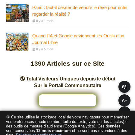
Paris : faut-il cesser de vendre le rêve pour enfin
regarder la réalité ?
Il y a 1 mois
Quand l’IA et Google deviennent les Outils d’un
Journal Libre
Il y a 5 mois
1390
Articles sur ce Site
🌎 Total Visiteurs Uniques depuis le début
Sur le Portail Communautaire
📖
A+
A−
🍪 Ce site utilise le stockage local de votre navigateur pour mémoriser
Nombre total de pages vues sur ce Site
vos préférences (mode sombre, taille du texte, vote sur les articles) et
des outils de mesure d'audience (Google Analytics). Ces données
sont conservées
13 mois maximum
et ne sont pas revendues à des
2
4
2
8
2
1