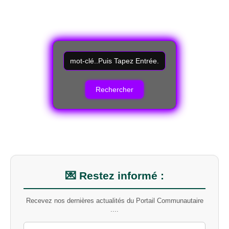
R
e
c
h
e
r
c
h
e
r
u
n
m
💌 Restez informé :
o
t
Recevez nos dernières actualités du Portail Communautaire
-
....
c
l