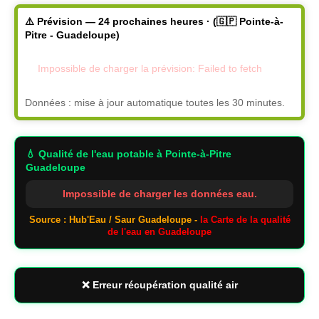
⚠️ Prévision — 24 prochaines heures · (🇬🇵 Pointe-à-
Pitre - Guadeloupe)
Impossible de charger la prévision: Failed to fetch
Données : mise à jour automatique toutes les 30 minutes.
💧 Qualité de l'eau potable
à Pointe-à-Pitre
Guadeloupe
Impossible de charger les données eau.
Source : Hub'Eau / Saur Guadeloupe -
la Carte de la qualité
de l'eau en Guadeloupe
❌ Erreur récupération qualité air