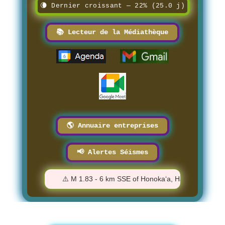
🌘 Dernier croissant — 22% (25.0 j)
📚 Lecteur de la Médiathèque
🌎 Annuaire entreprises
📢 Alertes Séismes
5:53:10 PM
⚠️ M 1.83 - 6 km SSE of Honoka‘a, Hawaii - 5:38:39 