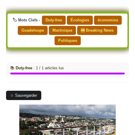
🏷️ Mots Clefs -
Duty-free
Écologies
économies
Guadeloupe
Martinique
🆕 Breaking News
Politiques
📚
Duty-free
: 1 / 1 articles lus
☆ Sauvegarder