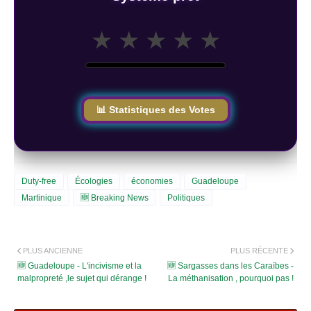
★
★
★
★
★
📊 Statistiques des Votes
Duty-free
Écologies
économies
Guadeloupe
Martinique
🆕 Breaking News
Politiques
PLUS ANCIENNE
PLUS RÉCENTE
🆕 Guadeloupe - L'incivisme et la
🆕 Sargasses dans les Caraïbes -
malpropreté ,le sujet qui dérange !
La méthanisation , pourquoi pas !